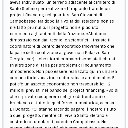
aveva individuato un terreno adiacente al cimitero di
Santo Stefano per realizzare l’impianto tramite un
project financing nel quartiere San Giovanni di
Campobasso. Ma dopo la rivolta dei residenti non se
n’è fatto più nulla. Il progetto non è piaciuto
nemmeno agli abitanti della frazione. «Abbiamo
dimostrato con dati tecnici e scientifici – insiste il
coordinatore di Centro democratico (movimento che
fa parte della coalizione al governo a Palazzo San
Giorgio, ndr) – che i forni crematori sono stati chiusi
in altre zone d’Italia per problemi di inquinamento
atmosferico. Non può essere realizzato qui in un’area
con una forte vocazione naturistica e ambientale». E
poi c’è un aspetto economico non trascurabile: i 2
milioni previsti nel bando del project financing. «Soldi
che il privato recupererà nel giro di trent’anni o
bruciando di tutto in quel forno crematorio», accusa
Di Donato. «Ci stanno facendo pagare il nostro rifiuto
a quel progetto, mentre chi vive a Santo Stefano è
costretto a tumulare i parenti a Campobasso. Ne
siamo addolorati perché abbiamo creduto e sostenuto