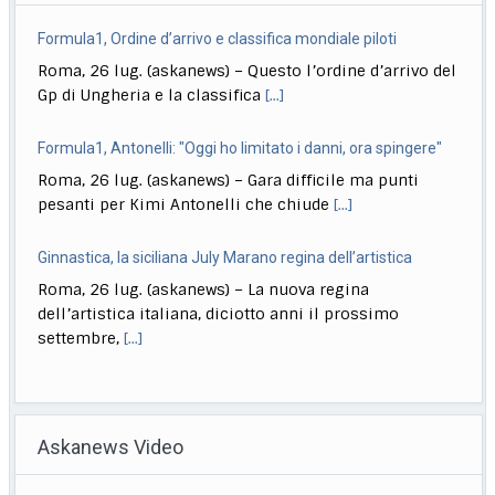
Formula1, Ordine d’arrivo e classifica mondiale piloti
Roma, 26 lug. (askanews) – Questo l’ordine d’arrivo del
Gp di Ungheria e la classifica
[...]
Formula1, Antonelli: "Oggi ho limitato i danni, ora spingere"
Roma, 26 lug. (askanews) – Gara difficile ma punti
pesanti per Kimi Antonelli che chiude
[...]
Ginnastica, la siciliana July Marano regina dell’artistica
Roma, 26 lug. (askanews) – La nuova regina
dell’artistica italiana, diciotto anni il prossimo
settembre,
[...]
Quirinale, La Russa: Meloni al Colle? Non questa, forse la
prossima volta
Askanews Video
Roma, 26 lug. (askanews) – "Secondo me lo diventerà
presidente della Repubblica, magari la prossima
[...]