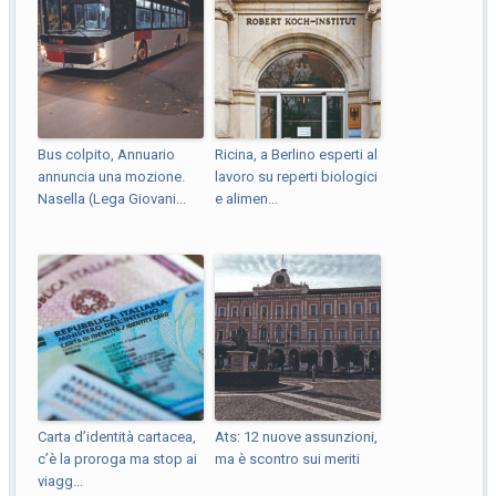
Bus colpito, Annuario
Ricina, a Berlino esperti al
annuncia una mozione.
lavoro su reperti biologici
Nasella (Lega Giovani...
e alimen...
Carta d’identità cartacea,
Ats: 12 nuove assunzioni,
c’è la proroga ma stop ai
ma è scontro sui meriti
viagg...