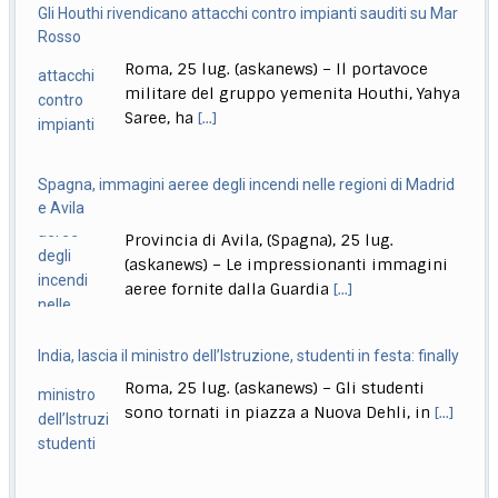
Gli Houthi rivendicano attacchi contro impianti sauditi su Mar
Formula1, Norris: "Mai avuta una macchina così da guidare"
Rosso
Roma, 26 lug. (askanews) – Trionfo di Lando Norris nel
Roma, 25 lug. (askanews) – Il portavoce
Gp di Ungheria. Il britannico,
[...]
militare del gruppo yemenita Houthi, Yahya
Saree, ha
[...]
Spagna, immagini aeree degli incendi nelle regioni di Madrid
e Avila
Provincia di Avila, (Spagna), 25 lug.
(askanews) – Le impressionanti immagini
aeree fornite dalla Guardia
[...]
India, lascia il ministro dell’Istruzione, studenti in festa: finally
Roma, 25 lug. (askanews) – Gli studenti
sono tornati in piazza a Nuova Dehli, in
[...]