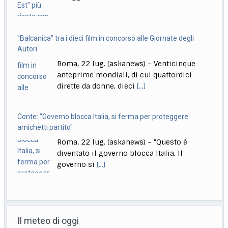
"Balcanica" tra i dieci film in concorso alle Giornate degli
Autori
Roma, 22 lug. (askanews) – Venticinque
anteprime mondiali, di cui quattordici
dirette da donne, dieci
[...]
Conte: "Governo blocca Italia, si ferma per proteggere
amichetti partito"
Roma, 22 lug. (askanews) – "Questo è
diventato il governo blocca Italia. Il
governo si
[...]
Bologna, Salvini: non dico Lepore abbia istigato ma se usi
certi toni..
Il meteo di oggi
Bologna, 22 lug. (askanews) – "Non voglio