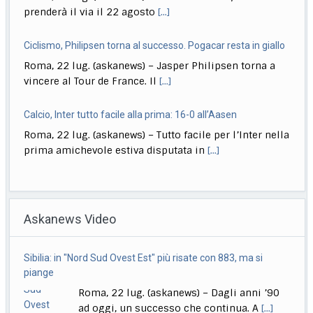
prenderà il via il 22 agosto
[...]
Ciclismo, Philipsen torna al successo. Pogacar resta in giallo
Roma, 22 lug. (askanews) – Jasper Philipsen torna a
vincere al Tour de France. Il
[...]
Calcio, Inter tutto facile alla prima: 16-0 all’Aasen
Roma, 22 lug. (askanews) – Tutto facile per l’Inter nella
prima amichevole estiva disputata in
[...]
Musica, "Sono Lucio": dal 18 settembre antologia di Dalla
Roma, 22 lug. (askanews) – Il 18 settembre esce "Sono
Askanews Video
Lucio" (Sony Music Italy), l’antologia
[...]
Delmastro, Giunta Camera dice no a uso chat, opposizioni
Sibilia: in "Nord Sud Ovest Est" più risate con 883, ma si
all’attacco in Parlamento
piange
Roma, 22 lug. (askanews) – Opposizioni all’attacco in
Roma, 22 lug. (askanews) – Dagli anni ’90
Parlamento per la decisione della Giunta delle
[...]
ad oggi, un successo che continua. A
[...]