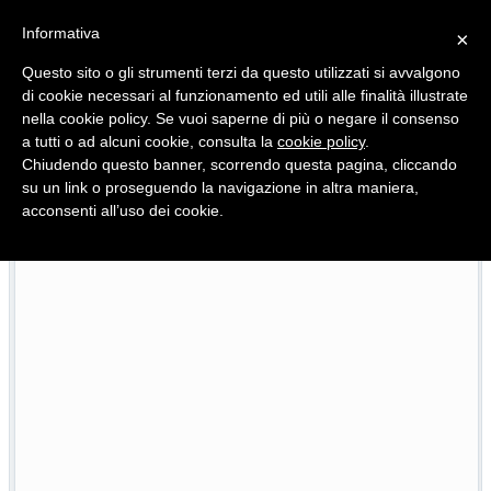
Informativa
×
Questo sito o gli strumenti terzi da questo utilizzati si avvalgono
di cookie necessari al funzionamento ed utili alle finalità illustrate
nella cookie policy. Se vuoi saperne di più o negare il consenso
Quotidiano d'informazione distribuito in Molise con
a tutti o ad alcuni cookie, consulta la
cookie policy
.
Chiudendo questo banner, scorrendo questa pagina, cliccando
su un link o proseguendo la navigazione in altra maniera,
acconsenti all’uso dei cookie.
to Anacoreta, via libera all’intervento da 15 milioni
To
22/07/2026