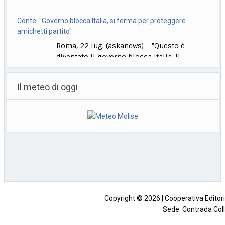
diventato il governo blocca Italia. Il
governo si
[...]
Bologna, Salvini: non dico Lepore abbia istigato ma se usi
certi toni..
Il meteo di oggi
Bologna, 22 lug. (askanews) – "Non voglio
dire che qualcuno abbia istigato alla
violenza o
[...]
Muore a 18 anni l’attrice Kaylee Hottle, star di "Godzilla vs
Kong"
Milano, 22 lug. (askanews) – Kaylee Hottle,
attrice diciottenne che ha recitato da
protagonista in
[...]
Copyright © 2026 | Cooperativa Editorial
Sede: Contrada Coll
Impresa beneficiaria dei contributi di cui al decreto legislativo 15 mag