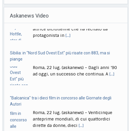
Roma, 22 lug. (askanews) – Il 18 settembre esce "Sono
Askanews Video
Lucio" (Sony Music Italy), l’antologia
[...]
Delmastro, Giunta Camera dice no a uso chat, opposizioni
Sibilia: in "Nord Sud Ovest Est" più risate con 883, ma si
all’attacco in Parlamento
piange
Roma, 22 lug. (askanews) – Opposizioni all’attacco in
Roma, 22 lug. (askanews) – Dagli anni ’90
Parlamento per la decisione della Giunta delle
[...]
ad oggi, un successo che continua. A
[...]
"Balcanica" tra i dieci film in concorso alle Giornate degli
Autori
Roma, 22 lug. (askanews) – Venticinque
anteprime mondiali, di cui quattordici
dirette da donne, dieci
[...]
Conte: "Governo blocca Italia, si ferma per proteggere
amichetti partito"
Roma, 22 lug. (askanews) – "Questo è