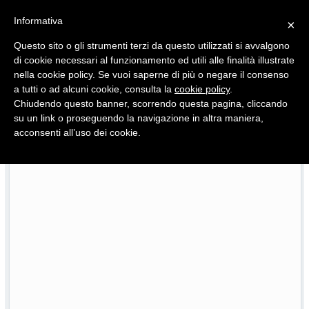
Informativa
×
Questo sito o gli strumenti terzi da questo utilizzati si avvalgono
di cookie necessari al funzionamento ed utili alle finalità illustrate
nella cookie policy. Se vuoi saperne di più o negare il consenso
Quotidiano d'informazione distribuito in Molise con
a tutti o ad alcuni cookie, consulta la
cookie policy
.
Chiudendo questo banner, scorrendo questa pagina, cliccando
su un link o proseguendo la navigazione in altra maniera,
acconsenti all’uso dei cookie.
L’edizione completa di Primo Piano Molise del 22 luglio
07/2026