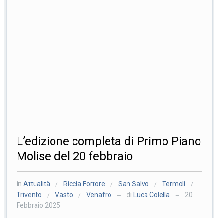
L’edizione completa di Primo Piano
Molise del 20 febbraio
in
Attualità
Riccia Fortore
San Salvo
Termoli
/
/
/
/
Trivento
Vasto
Venafro
di
Luca Colella
20
/
/
—
—
Febbraio 2025