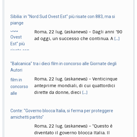
Delmastro, Giunta Camera dice no a uso chat, opposizioni
Sibilia: in "Nord Sud Ovest Est" più risate con 883, ma si
all’attacco in Parlamento
piange
Roma, 22 lug. (askanews) – Opposizioni all’attacco in
Roma, 22 lug. (askanews) – Dagli anni ’90
Parlamento per la decisione della Giunta delle
[...]
ad oggi, un successo che continua. A
[...]
"Balcanica" tra i dieci film in concorso alle Giornate degli
Autori
Roma, 22 lug. (askanews) – Venticinque
anteprime mondiali, di cui quattordici
dirette da donne, dieci
[...]
Conte: "Governo blocca Italia, si ferma per proteggere
amichetti partito"
Roma, 22 lug. (askanews) – "Questo è
diventato il governo blocca Italia. Il
governo si
[...]