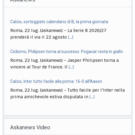
Calcio, sorteggiato calendario di B, la prima giornata
Roma, 22 lug. (askanews) – La Serie B 2026/27
prenderà il via il 22 agosto
[...]
Ciclismo, Philipsen torna al successo. Pogacar resta in giallo
Roma, 22 lug. (askanews) – Jasper Philipsen torna a
vincere al Tour de France. Il
[...]
Calcio, Inter tutto facile alla prima: 16-0 all’Aasen
Roma, 22 lug. (askanews) – Tutto facile per l’Inter nella
prima amichevole estiva disputata in
[...]
Musica, "Sono Lucio": dal 18 settembre antologia di Dalla
Roma, 22 lug. (askanews) – Il 18 settembre esce "Sono
Askanews Video
Lucio" (Sony Music Italy), l’antologia
[...]