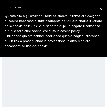
Informativa
×
Questo sito o gli strumenti terzi da questo utilizzati si avvalgono
di cookie necessari al funzionamento ed utili alle finalità illustrate
nella cookie policy. Se vuoi saperne di più o negare il consenso
Quotidiano d'informazione distribuito in Molise con
a tutti o ad alcuni cookie, consulta la
cookie policy
.
Chiudendo questo banner, scorrendo questa pagina, cliccando
su un link o proseguendo la navigazione in altra maniera,
acconsenti all’uso dei cookie.
Viadotto Anacoreta, via libera all’intervento da 15 milioni
22/07/2026