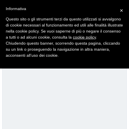
Informativa
×
Questo sito o gli strumenti terzi da questo utilizzati si avvalgono
di cookie necessari al funzionamento ed utili alle finalità illustrate
nella cookie policy. Se vuoi saperne di più o negare il consenso
Quotidiano d'informazione distribuito in Molise con
a tutti o ad alcuni cookie, consulta la
cookie policy
.
Chiudendo questo banner, scorrendo questa pagina, cliccando
su un link o proseguendo la navigazione in altra maniera,
acconsenti all’uso dei cookie.
Viadotto Anacoreta, via libera all’intervento da 15 milioni
22/07/2026