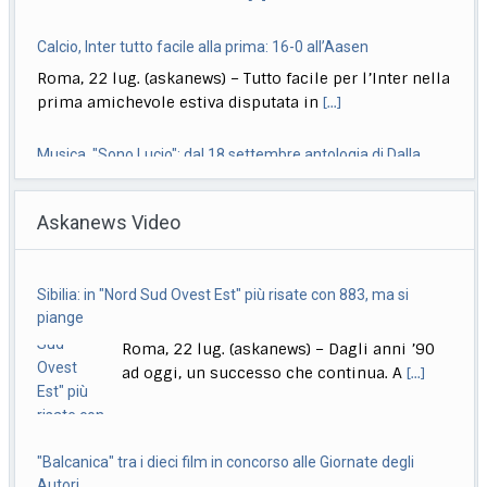
Calcio, Inter tutto facile alla prima: 16-0 all’Aasen
Roma, 22 lug. (askanews) – Tutto facile per l’Inter nella
prima amichevole estiva disputata in
[...]
Musica, "Sono Lucio": dal 18 settembre antologia di Dalla
Roma, 22 lug. (askanews) – Il 18 settembre esce "Sono
Askanews Video
Lucio" (Sony Music Italy), l’antologia
[...]
Delmastro, Giunta Camera dice no a uso chat, opposizioni
Sibilia: in "Nord Sud Ovest Est" più risate con 883, ma si
all’attacco in Parlamento
piange
Roma, 22 lug. (askanews) – Opposizioni all’attacco in
Roma, 22 lug. (askanews) – Dagli anni ’90
Parlamento per la decisione della Giunta delle
[...]
ad oggi, un successo che continua. A
[...]
"Balcanica" tra i dieci film in concorso alle Giornate degli
Autori
Roma, 22 lug. (askanews) – Venticinque