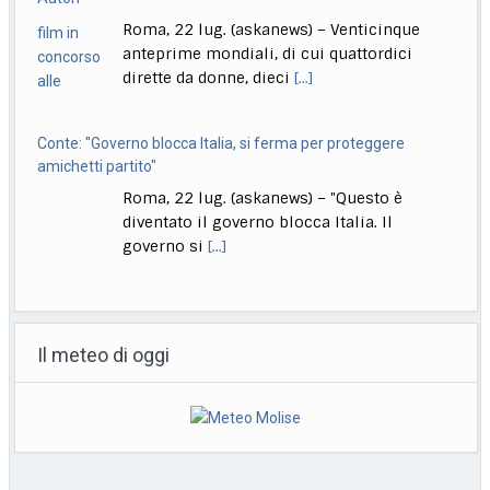
anteprime mondiali, di cui quattordici
dirette da donne, dieci
[...]
Conte: "Governo blocca Italia, si ferma per proteggere
amichetti partito"
Roma, 22 lug. (askanews) – "Questo è
diventato il governo blocca Italia. Il
governo si
[...]
Bologna, Salvini: non dico Lepore abbia istigato ma se usi
certi toni..
Il meteo di oggi
Bologna, 22 lug. (askanews) – "Non voglio
dire che qualcuno abbia istigato alla
violenza o
[...]
Muore a 18 anni l’attrice Kaylee Hottle, star di "Godzilla vs
Kong"