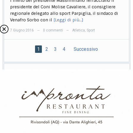
l’invito del presidente Massimiliano Terracciano il
presidente del Coni Molise Cavaliere, il consigliere
regionale delegato allo sport Parpiglia, il sindaco di
Venafro Sorbo con il
[Leggi di più…]
7 Giugno 2016
0 commenti
Atletica
,
Sport
—
—
1
2
3
4
Successivo
Cerca