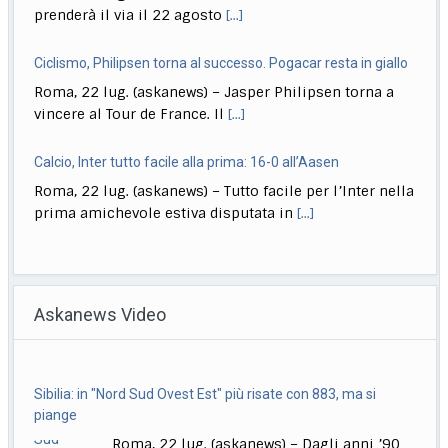
Ciclismo, Philipsen torna al successo. Pogacar resta in giallo
Roma, 22 lug. (askanews) – Jasper Philipsen torna a
vincere al Tour de France. Il
[...]
Calcio, Inter tutto facile alla prima: 16-0 all’Aasen
Roma, 22 lug. (askanews) – Tutto facile per l’Inter nella
prima amichevole estiva disputata in
[...]
Musica, "Sono Lucio": dal 18 settembre antologia di Dalla
Roma, 22 lug. (askanews) – Il 18 settembre esce "Sono
Askanews Video
Lucio" (Sony Music Italy), l’antologia
[...]
Delmastro, Giunta Camera dice no a uso chat, opposizioni
Sibilia: in "Nord Sud Ovest Est" più risate con 883, ma si
all’attacco in Parlamento
piange
Roma, 22 lug. (askanews) – Opposizioni all’attacco in
Roma, 22 lug. (askanews) – Dagli anni ’90
Parlamento per la decisione della Giunta delle
[...]
ad oggi, un successo che continua. A
[...]