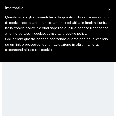
Informativa
×
Questo sito o gli strumenti terzi da questo utilizzati si avvalgono
di cookie necessari al funzionamento ed utili alle finalità illustrate
nella cookie policy. Se vuoi saperne di più o negare il consenso
Quotidiano d'informazione distribuito in Molise con
a tutti o ad alcuni cookie, consulta la
cookie policy
.
Chiudendo questo banner, scorrendo questa pagina, cliccando
su un link o proseguendo la navigazione in altra maniera,
acconsenti all’uso dei cookie.
Viadotto Anacoreta, via libera all’intervento da 15 milioni
22/07/2026