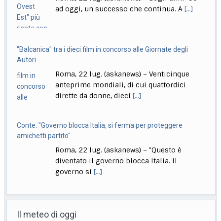
"Balcanica" tra i dieci film in concorso alle Giornate degli
Autori
Roma, 22 lug. (askanews) – Venticinque
anteprime mondiali, di cui quattordici
dirette da donne, dieci
[...]
Conte: "Governo blocca Italia, si ferma per proteggere
amichetti partito"
Roma, 22 lug. (askanews) – "Questo è
diventato il governo blocca Italia. Il
governo si
[...]
Bologna, Salvini: non dico Lepore abbia istigato ma se usi
certi toni..
Il meteo di oggi
Bologna, 22 lug. (askanews) – "Non voglio
dire che qualcuno abbia istigato alla