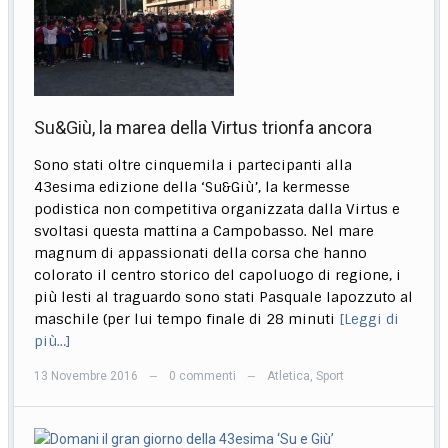
Su&Giù, la marea della Virtus trionfa ancora
Sono stati oltre cinquemila i partecipanti alla
43esima edizione della ‘Su&Giù’, la kermesse
podistica non competitiva organizzata dalla Virtus e
svoltasi questa mattina a Campobasso. Nel mare
magnum di appassionati della corsa che hanno
colorato il centro storico del capoluogo di regione, i
più lesti al traguardo sono stati Pasquale Iapozzuto al
maschile (per lui tempo finale di 28 minuti
[Leggi di
più…]
13 Novembre 2016
0 commenti
Atletica
,
Sport
—
—