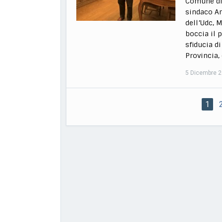
Comune di
sindaco An
dell’Udc, 
boccia il 
sfiducia d
Provincia,
5 Dicembre 
1