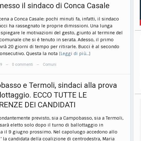
imesso il sindaco di Conca Casale
cena a Conca Casale: pochi minuti fa, infatti, il sindaco
cci ha rassegnato le proprie dimissioni. Una lunga
r spiegare le motivazioni del gesto, giunto al termine del
comunale che si è tenuto in serata. Adesso, il primo
avrà 20 giorni di tempo per ritirarle. Bucci è al secondo
nsecutivo. Questa la nota
[Leggi di più…]
19
0 commenti
Comuni
—
—
asso e Termoli, sindaci alla prova
llottaggio. ECCO TUTTE LE
RENZE DEI CANDIDATI
dantemente previsto, sia a Campobasso, sia a Termoli,
sarà eletto solo dopo il turno di ballottaggio in
 il 9 giugno prossimo. Nel capoluogo accedono allo
’ la candidata della coalizione di centrodestra, Maria