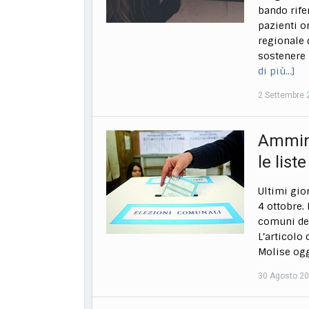
bando rifer
pazienti o
regionale 
sostenere 
di più…]
2 Settembre 
Ammini
le liste
Ultimi gio
4 ottobre.
comuni del
L’articolo
Molise ogg
30 Agosto 2