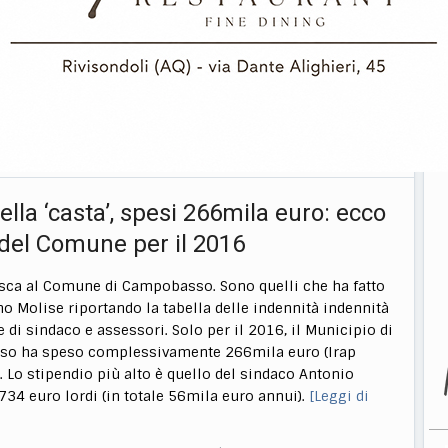
nto messo in palio dal Dipartimento per le Pari
à, Ufficio Nazionale Antidiscriminazioni Razziali della
 del Consiglio dei Ministri. Si tratta di 200mila euro,
i per i 25 comuni, messi in palio per la promozione di
te a favorire il contrasto a situazioni di discriminazione
ziale attraverso
[Leggi di più…]
 2016
0 commenti
Comuni
,
Politica
—
—
ella ‘casta’, spesi 266mila euro: ecco
i del Comune per il 2016
asca al Comune di Campobasso. Sono quelli che ha fatto
o Molise riportando la tabella delle indennità indennità
e di sindaco e assessori. Solo per il 2016, il Municipio di
o ha speso complessivamente 266mila euro (Irap
 Lo stipendio più alto è quello del sindaco Antonio
.734 euro lordi (in totale 56mila euro annui).
[Leggi di