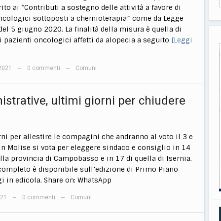
ito ai “Contributi a sostegno delle attività a favore di
ncologici sottoposti a chemioterapia” come da Legge
del 5 giugno 2020. La finalità della misura è quella di
i pazienti oncologici affetti da alopecia a seguito
[Leggi
2021
0 commenti
Comuni
—
—
strative, ultimi giorni per chiudere
rni per allestire le compagini che andranno al voto il 3 e
 In Molise si vota per eleggere sindaco e consiglio in 14
la provincia di Campobasso e in 17 di quella di Isernia.
 completo è disponibile sull’edizione di Primo Piano
i in edicola. Share on: WhatsApp
021
0 commenti
Comuni
—
—