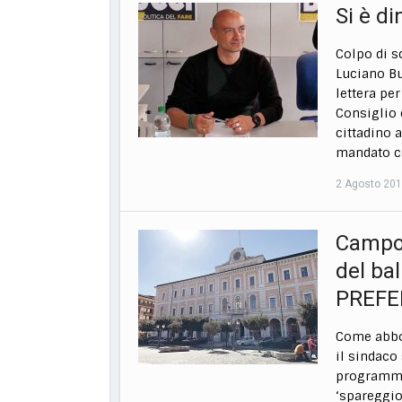
Si è d
Colpo di s
Luciano Bu
lettera pe
Consiglio 
cittadino 
mandato co
2 Agosto 20
Campob
del ba
PREFE
Come abbon
il sindaco 
programma
‘spareggio