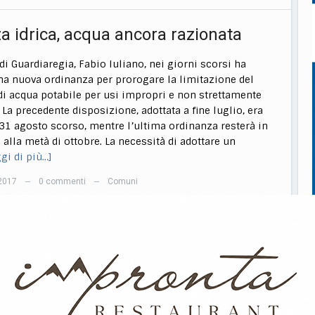
a idrica, acqua ancora razionata
 di Guardiaregia, Fabio Iuliano, nei giorni scorsi ha
na nuova ordinanza per prorogare la limitazione del
 acqua potabile per usi impropri e non strettamente
 La precedente disposizione, adottata a fine luglio, era
 31 agosto scorso, mentre l’ultima ordinanza resterà in
 alla metà di ottobre. La necessità di adottare un
ggi di più…]
2017
0 commenti
Comuni
—
—
i antidiscriminazione razziale,
asso vince il concorso della
enza del Consiglio dei ministri
 è il primo tra i 25 Comuni vincitori di un