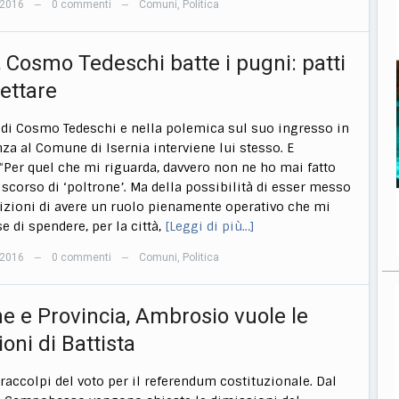
 2016
0 commenti
Comuni
,
Politica
—
—
, Cosmo Tedeschi batte i pugni: patti
pettare
edi Cosmo Tedeschi e nella polemica sul suo ingresso in
a al Comune di Isernia interviene lui stesso. E
 “Per quel che mi riguarda, davvero non ne ho mai fatto
scorso di ‘poltrone’. Ma della possibilità di esser messo
izioni di avere un ruolo pienamente operativo che mi
 di spendere, per la città,
[Leggi di più…]
 2016
0 commenti
Comuni
,
Politica
—
—
 e Provincia, Ambrosio vuole le
oni di Battista
raccolpi del voto per il referendum costituzionale. Dal