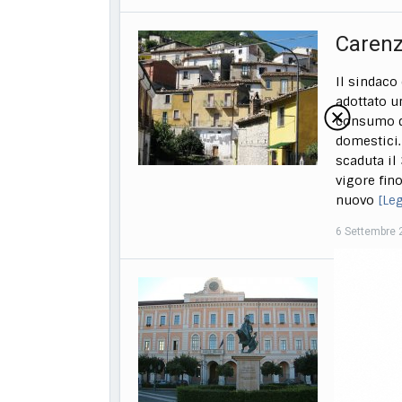
Carenz
Il sindaco
adottato u
consumo di
domestici.
scaduta il
vigore fino
nuovo
[Le
6 Settembre 
Progett
Campob
Presid
Campobasso