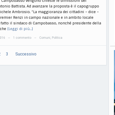
 Campobasso vengono chieste le dimissioni del
tonio Battista. Ad avanzare la proposta è il capogruppo
Michele Ambrosio. “La maggioranza dei cittadini – dice –
premier Renzi in campo nazionale e in ambito locale
i fatto il sindaco di Campobasso, nonché presidente della
 che
[Leggi di più…]
2016
1 commento
Comuni
,
Politica
—
—
2
3
Successivo