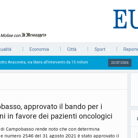
n Molise con
tualità
Economia
Città
Sport
Reporte
a libera all’intervento da 15 milioni
Torna la Pezzata
22/07/2026
asso, approvato il bando per i
i in favore dei pazienti oncologici
 di Campobasso rende noto che con determina
le numero 2546 del 31 agosto 2021 è stato approvato il