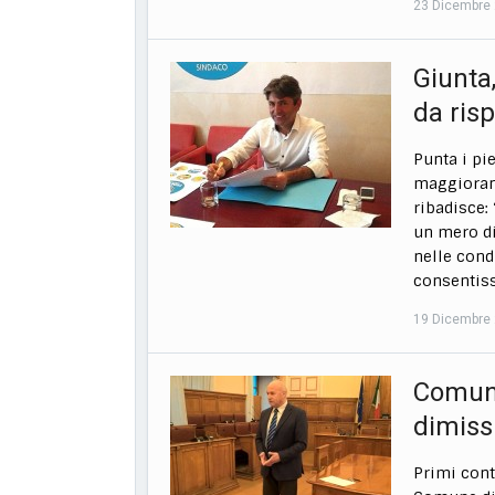
23 Dicembre
Giunta
da ris
Punta i pi
maggioranz
ribadisce:
un mero di
nelle cond
consentisse
19 Dicembre
Comune
dimissi
Primi cont