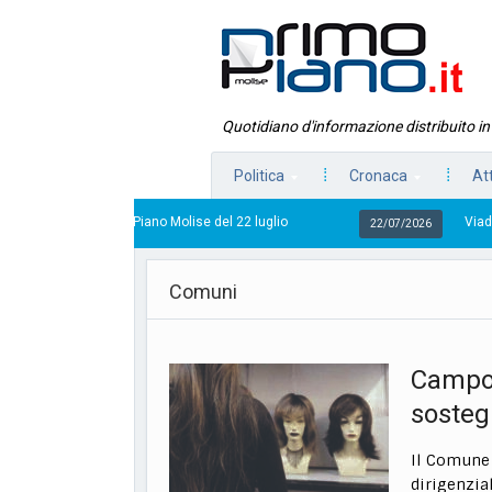
Quotidiano d'informazione distribuito i
Politica
Cronaca
At
rimo Piano Molise del 22 luglio
Viadotto Anacoreta, vi
22/07/2026
Comuni
Campob
sostegn
Il Comune
dirigenzia