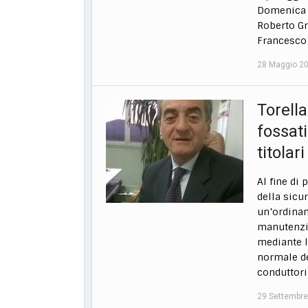
Domenica D
Roberto Gr
Francesco 
28 Maggio 2
Torella
fossati
titolari
Al fine di
della sicu
un’ordinan
manutenzion
mediante l
normale def
conduttori
29 Settembr