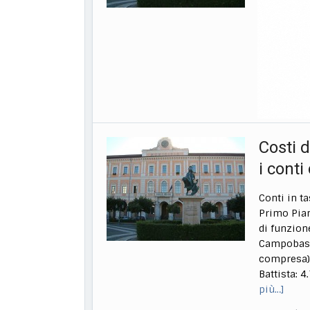
finanziame
opportunit
Presidenza
complessiv
azioni vol
etnico-raz
28 Dicembre
Costi d
i cont
Conti in t
Primo Pian
di funzion
Campobass
compresa).
Battista: 4
più…]