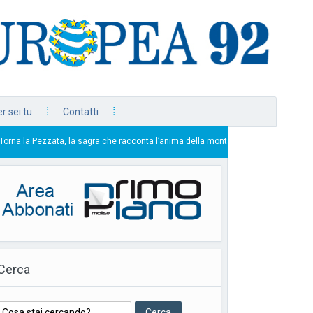
r sei tu
Contatti
, la sagra che racconta l’anima della montagna
Genti
22/07/2026
Cerca