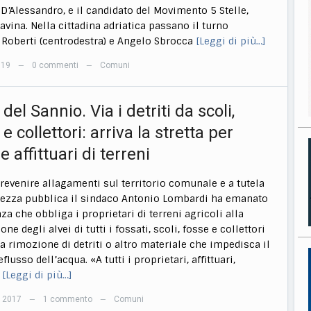
’Alessandro, e il candidato del Movimento 5 Stelle,
avina. Nella cittadina adriatica passano il turno
Roberti (centrodestra) e Angelo Sbrocca
[Leggi di più…]
019
0 commenti
Comuni
—
—
 del Sannio. Via i detriti da scoli,
 e collettori: arriva la stretta per
 e affittuari di terreni
 prevenire allagamenti sul territorio comunale e a tutela
rezza pubblica il sindaco Antonio Lombardi ha emanato
za che obbliga i proprietari di terreni agricoli alla
e degli alvei di tutti i fossati, scoli, fosse e collettori
a rimozione di detriti o altro materiale che impedisca il
lusso dell’acqua. «A tutti i proprietari, affittuari,
[Leggi di più…]
e 2017
1 commento
Comuni
—
—