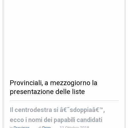
Provinciali, a mezzogiorno la
presentazione delle liste
Il centrodestra si â€˜sdoppiaâ€™,
ecco i nomi dei papabili candidati
in
Province
di
Ppm
11 Ottobre 2018