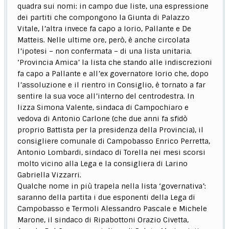
quadra sui nomi: in campo due liste, una espressione
dei partiti che compongono la Giunta di Palazzo
Vitale, l’altra invece fa capo a Iorio, Pallante e De
Matteis. Nelle ultime ore, però, è anche circolata
l’ipotesi – non confermata – di una lista unitaria.
‘Provincia Amica’ la lista che stando alle indiscrezioni
fa capo a Pallante e all’ex governatore Iorio che, dopo
l’assoluzione e il rientro in Consiglio, è tornato a far
sentire la sua voce all’interno del centrodestra. In
lizza Simona Valente, sindaca di Campochiaro e
vedova di Antonio Carlone (che due anni fa sfidò
proprio Battista per la presidenza della Provincia), il
consigliere comunale di Campobasso Enrico Perretta,
Antonio Lombardi, sindaco di Torella nei mesi scorsi
molto vicino alla Lega e la consigliera di Larino
Gabriella Vizzarri.
Qualche nome in più trapela nella lista ‘governativa’:
saranno della partita i due esponenti della Lega di
Campobasso e Termoli Alessandro Pascale e Michele
Marone, il sindaco di Ripabottoni Orazio Civetta,