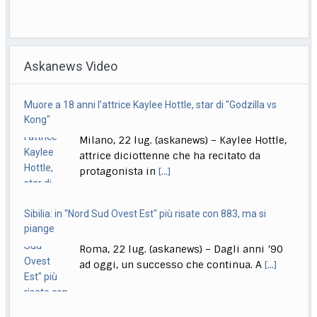
Musica, "Sono Lucio": dal 18 settembre antologia di Dalla
Roma, 22 lug. (askanews) – Il 18 settembre esce "Sono
Askanews Video
Lucio" (Sony Music Italy), l’antologia
[...]
Delmastro, Giunta Camera dice no a uso chat, opposizioni
Sibilia: in "Nord Sud Ovest Est" più risate con 883, ma si
all’attacco in Parlamento
piange
Roma, 22 lug. (askanews) – Opposizioni all’attacco in
Roma, 22 lug. (askanews) – Dagli anni ’90
Parlamento per la decisione della Giunta delle
[...]
ad oggi, un successo che continua. A
[...]
"Balcanica" tra i dieci film in concorso alle Giornate degli
Autori
Roma, 22 lug. (askanews) – Venticinque
anteprime mondiali, di cui quattordici
dirette da donne, dieci
[...]
Conte: "Governo blocca Italia, si ferma per proteggere