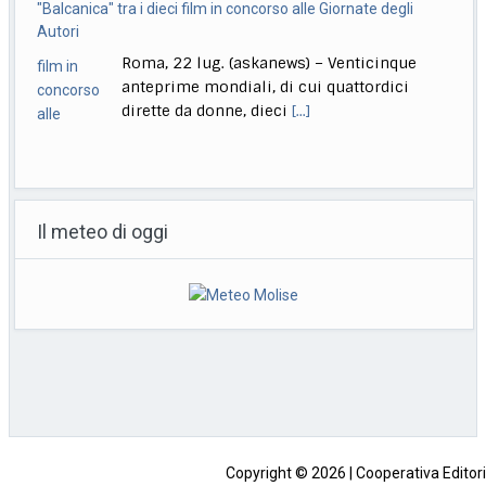
amichetti partito"
Roma, 22 lug. (askanews) – "Questo è
diventato il governo blocca Italia. Il
governo si
[...]
Bologna, Salvini: non dico Lepore abbia istigato ma se usi
certi toni..
Il meteo di oggi
Bologna, 22 lug. (askanews) – "Non voglio
dire che qualcuno abbia istigato alla
violenza o
[...]
Muore a 18 anni l’attrice Kaylee Hottle, star di "Godzilla vs
Kong"
Milano, 22 lug. (askanews) – Kaylee Hottle,
attrice diciottenne che ha recitato da
protagonista in
[...]
Copyright © 2026 | Cooperativa Editorial
Sede: Contrada Coll