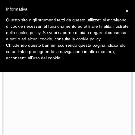
Informativa
×
Questo sito o gli strumenti terzi da questo utilizzati si avvalgono
di cookie necessari al funzionamento ed utili alle finalità illustrate
nella cookie policy. Se vuoi saperne di più o negare il consenso
Quotidiano d'informazione distribuito in Molise con
a tutti o ad alcuni cookie, consulta la
cookie policy
.
Chiudendo questo banner, scorrendo questa pagina, cliccando
su un link o proseguendo la navigazione in altra maniera,
acconsenti all’uso dei cookie.
Viadotto Anacoreta, via libera all’intervento da 15 milio
22/07/2026