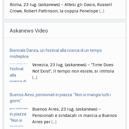
Roma, 23 lug. (askanews) – Attesi gli Oasis, Russell
Crowe, Robert Pattinson, la coppia Penelope
[...]
Venezia83, in concorso cinque italiani, c’è anche Nanni
Moretti
Askanews Video
Roma, 23 lug. (askanews) – "Ritorno a Buenos Aires" di
Marco Bechis, "Il fuoco che
[...]
Biennale Danza, un festival alla ricerca di un tempo
Venezia83, in Concorso "L’Estranea" di Paolo Strippoli
molteplice
Roma, 23 lug. (askanews) – Il nuovo film del regista e
Venezia, 23 lug. (askanews) – "Time Does
sceneggiatore Paolo Strippoli, "L’Estranea"
[...]
Not Exist", Il tempo non esiste, si intitola
[...]
Buenos Aires, pensionati in piazza: "Non si mangia tutti i
giorni"
Buenos Aires, 23 lug. (askanews) –
Pensionati e sindacati in marcia a Buenos
Aires per
[...]