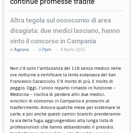
continue promesse tradite
Altra tegola sul nosocomio di area
disagiata: due medici lasciano, hanno
vinto il concorso in Campania
in
Agnone
di
Ppm
8 Aprile 2025
—
—
Non c’è solo l’ambulanza del 118 senza medico nelle
ore notturne a certificare la lenta eutanasia del San
Francesco Caracciolo. C’è molto di più. E molto di
peggio. Oggi, l’unico reparto rimasto in funzione –
Medicina – rischia di perdere altri due medici,
vincitori di concorso in Campania e prossimi al
trasferimento. Ancora qualche mese per sistemare le
carte, e poi anche questi camici bianchi prenderanno
la via della fuga, aggiungendosi alla lunga lista di
professionisti che hanno abbandonato il presidio.