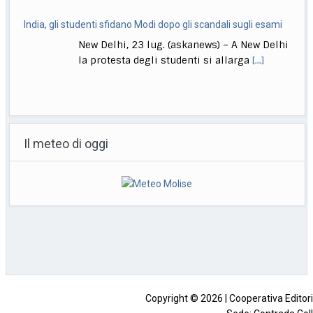
India, gli studenti sfidano Modi dopo gli scandali sugli esami
New Delhi, 23 lug. (askanews) – A New Delhi
la protesta degli studenti si allarga
[...]
Giornate di "caldo crudele" a Tokyo, è record di ricoveri
Tokyo, 23 lug. (askanews) – Ombrelli contro
Il meteo di oggi
il sole, ventilatori portatili, soste all’ombra
e code
[...]
Sanità, Giani: in Toscana realizzati 100% interventi Pnrr
Firenze, 23 lug. (askanews) – "La sanità è
tendenzialmente caratterizzata da un
aumento della spesa,
[...]
Copyright © 2026 | Cooperativa Editorial