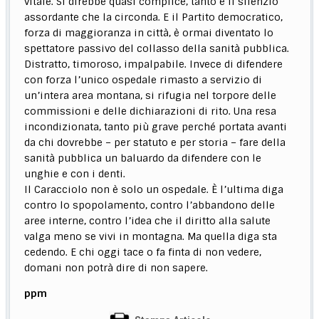
vitale. Si direbbe quasi complice, tanto è il silenzio
assordante che la circonda. E il Partito democratico,
forza di maggioranza in città, è ormai diventato lo
spettatore passivo del collasso della sanità pubblica.
Distratto, timoroso, impalpabile. Invece di difendere
con forza l’unico ospedale rimasto a servizio di
un’intera area montana, si rifugia nel torpore delle
commissioni e delle dichiarazioni di rito. Una resa
incondizionata, tanto più grave perché portata avanti
da chi dovrebbe – per statuto e per storia – fare della
sanità pubblica un baluardo da difendere con le
unghie e con i denti.
Il Caracciolo non è solo un ospedale. È l’ultima diga
contro lo spopolamento, contro l’abbandono delle
aree interne, contro l’idea che il diritto alla salute
valga meno se vivi in montagna. Ma quella diga sta
cedendo. E chi oggi tace o fa finta di non vedere,
domani non potrà dire di non sapere.
ppm