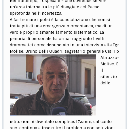
Nel frattempo, l’ospedale – che dovrebbe servire
un’area interna tra le più disagiate del Paese –
sprofonda nell’incertezza.
A far tremare i polsi è la constatazione che non si
tratta più di una emergenza momentanea, ma di un
vero e proprio smantellamento sistematico. La
penuria di personale ha ormai raggiunto livelli
drammatici come denunciato in una intervista alla Tgr
Molise, Bruno Delli
Quadri, segretario generale Cisl Fp
Abruzzo-
Molise. E
il
silenzio
delle
istituzioni è diventato complice. L’Asrem, dal canto
suo, continua a inseguire il problema con soluzioni-