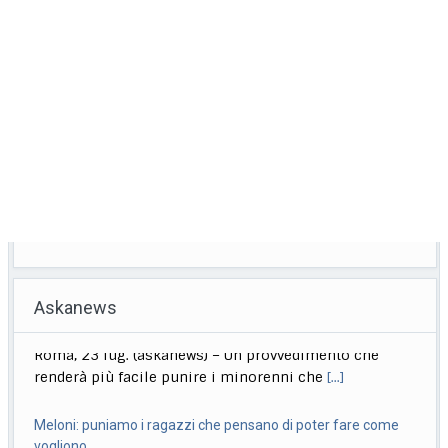
Askanews
Meloni: puniamo i ragazzi che pensano di poter fare come
vogliono
Roma, 23 lug. (askanews) – "Chi aggredisce, chi rapina,
chi devasta deve pagare sempre, anche
[...]