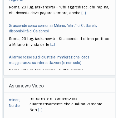
Si accende corsa comunali Milano, "ritiro" di Cottarelli,
disponibilità di Calabresi
Roma, 23 lug. (askanews) – Si accende il clima politico
a Milano in vista delle
[...]
Allarme rosso su dl giustizia-immigrazione, caos
maggioranza su intercettazioni (e non solo)
Roma, 23 lug. (askanews) – Il dl Giustizia-
immigrazione si è trasformato in una grossa grana
[...]
Ciclismo, Carapaz vince la 18esima tappa. Pogacar controlla
Roma, 23 lug. (askanews) – Richard Carapaz conquista
Askanews Video
la 18ª tappa del Tour de France
[...]
Stretta governo su reati di minori. Meloni: chi sbaglia paga
Zelensky ringrazia l’Ue per 21esimo pacchetto sanzioni alla
sempre
Russia
Roma, 23 lug. (askanews) – Un provvedimento che
Kiev, 23 lug. (askanews) – Il presidente
renderà più facile punire i minorenni che
[...]