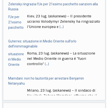
ucraino Volodymyr Zelensky ha ringraziato
l’Unione europea e
[...]
Guterres: situazione in Medio Oriente sull’orlo
dell’inimmaginabile
Roma, 23 lug. (askanews) – La situazione
nel Medio Oriente in guerra è "fuori
controllo"
[...]
Mamdani: non ho lautorità per arrestare Benjamin
Netanyahu
Milano, 23 lug. (askanews) – Il sindaco di
New York, Zohran Mamdani, afferma che il
[...]
A Venezia in concorso Moretti, Bechis, De Angelis, Pallaoro,
Strippoli
Il meteo di oggi
Roma, 23 lug. (askanews) – Nanni Moretti