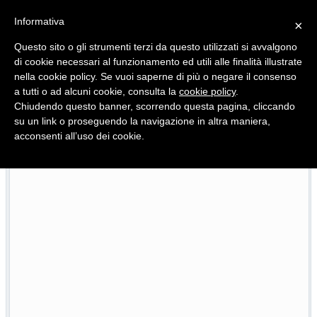
Informativa
×
Questo sito o gli strumenti terzi da questo utilizzati si avvalgono
di cookie necessari al funzionamento ed utili alle finalità illustrate
nella cookie policy. Se vuoi saperne di più o negare il consenso
Quotidiano d'informazione distribuito in Molise con
a tutti o ad alcuni cookie, consulta la
cookie policy
.
Chiudendo questo banner, scorrendo questa pagina, cliccando
su un link o proseguendo la navigazione in altra maniera,
acconsenti all’uso dei cookie.
L’edizione completa di Primo Piano Molise del 23 luglio
07/2026
2