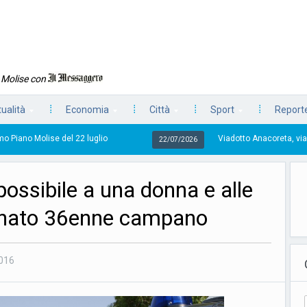
n Molise con
tualità
Economia
Città
Sport
Reporte
22 luglio
Viadotto Anacoreta, via libera all’intervento
22/07/2026
possibile a una donna e alle
ntanato 36enne campano
016