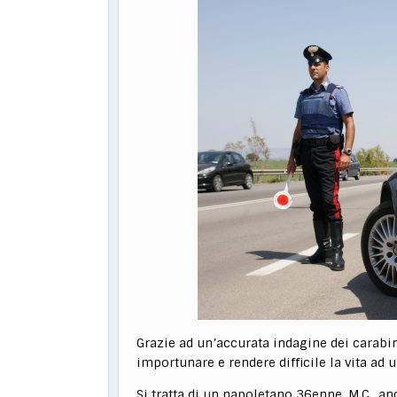
Grazie ad un’accurata indagine dei carabin
importunare e rendere difficile la vita ad u
Si tratta di un napoletano 36enne, M.C., a