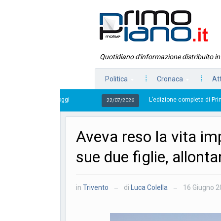
Quotidiano d'informazione distribuito i
Politica
Cronaca
At
L’edizione completa di Primo Piano Molise del 
22/07/2026
Aveva reso la vita im
sue due figlie, allo
in
Trivento
di
Luca Colella
16 Giugno 2
—
—