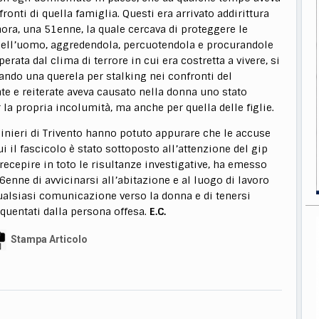
onti di quella famiglia. Questi era arrivato addirittura
ora, una 51enne, la quale cercava di proteggere le
i dell’uomo, aggredendola, percuotendola e procurandole
erata dal clima di terrore in cui era costretta a vivere, si
ntando una querela per stalking nei confronti del
te e reiterate aveva causato nella donna uno stato
a propria incolumità, ma anche per quella delle figlie.
binieri di Trivento hanno potuto appurare che le accuse
 il fascicolo è stato sottoposto all’attenzione del gip
recepire in toto le risultanze investigative, ha emesso
6enne di avvicinarsi all’abitazione e al luogo di lavoro
 qualsiasi comunicazione verso la donna e di tenersi
quentati dalla persona offesa.
E.C.
Stampa Articolo