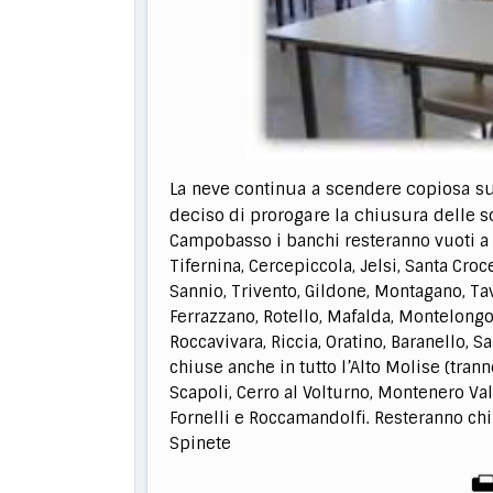
La neve continua a scendere copiosa su
deciso di prorogare la chiusura delle s
Campobasso i banchi resteranno vuoti a
Tifernina, Cercepiccola, Jelsi, Santa Cro
Sannio, Trivento, Gildone, Montagano, Tav
Ferrazzano, Rotello, Mafalda, Montelongo,
Roccavivara, Riccia, Oratino, Baranello, 
chiuse anche in tu
tto l’Alto Molise (tran
Scapoli, Cerro al Volturno, Montenero Va
Fornelli e Roccamandolfi.
Resteranno ch
Spinete