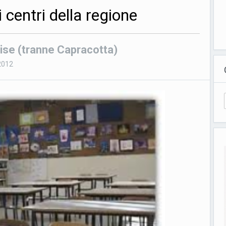
 centri della regione
olise (tranne Capracotta)
2012