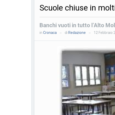
Scuole chiuse in molti
Banchi vuoti in tutto l’Alto M
in
Cronaca
di
Redazione
12 Febbraio 
—
—