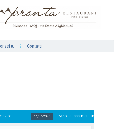
er sei tu
Contatti
Sapori a 1000 metri, in vetrina i sapori della tradizione
24/07/2026