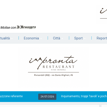
n Molise con
tualità
Economia
Città
Sport
Report
Inquinamento, troppi ‘tavoli’ e poche azioni
24/07/2026