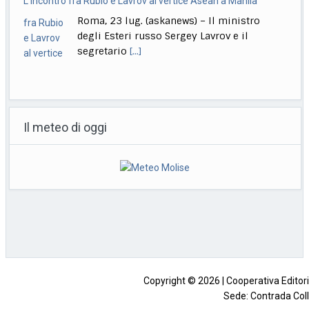
L’incontro fra Rubio e Lavrov al vertice Asean a Manila
Roma, 23 lug. (askanews) – Il ministro
degli Esteri russo Sergey Lavrov e il
segretario
[...]
TIM lancia Priority: una nuova generazione di servizi
Roma, 22 lug. (askanews) – La rete
Il meteo di oggi
riconosce chi sceglie Priority e gli riserva
prestazioni,
[...]
Muore a 18 anni l’attrice Kaylee Hottle, star di "Godzilla vs
Kong"
Milano, 22 lug. (askanews) – Kaylee Hottle,
attrice diciottenne che ha recitato da
protagonista in
[...]
Copyright © 2026 | Cooperativa Editorial
Sede: Contrada Coll