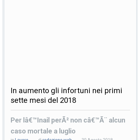
In aumento gli infortuni nei primi
sette mesi del 2018
Per lâ€™Inail perÃ² non câ€™Ã¨ alcun
caso mortale a luglio
in
Lavoro
di
redazione web
30 Agosto 2018