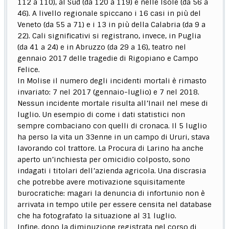
112 a 110), al Sud (da 120 a 119) e nelle Isole (da 56 a
46). A livello regionale spiccano i 16 casi in più del
Veneto (da 55 a 71) e i 13 in più della Calabria (da 9 a
22). Cali significativi si registrano, invece, in Puglia
(da 41 a 24) e in Abruzzo (da 29 a 16), teatro nel
gennaio 2017 delle tragedie di Rigopiano e Campo
Felice.
In Molise il numero degli incidenti mortali è rimasto
invariato: 7 nel 2017 (gennaio-luglio) e 7 nel 2018.
Nessun incidente mortale risulta all’Inail nel mese di
luglio. Un esempio di come i dati statistici non
sempre combaciano con quelli di cronaca. Il 5 luglio
ha perso la vita un 33enne in un campo di Ururi, stava
lavorando col trattore. La Procura di Larino ha anche
aperto un’inchiesta per omicidio colposto, sono
indagati i titolari dell’azienda agricola. Una discrasia
che potrebbe avere motivazione squisitamente
burocratiche: magari la denuncia di infortunio non è
arrivata in tempo utile per essere censita nel database
che ha fotografato la situazione al 31 luglio.
Infine, dopo la diminuzione registrata nel corso di