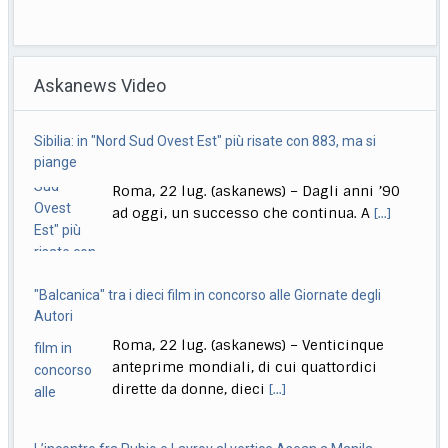
Delmastro, Giunta Camera dice no a uso chat, opposizioni
all’attacco in Parlamento
Askanews Video
Roma, 22 lug. (askanews) – Opposizioni all’attacco in
Parlamento per la decisione della Giunta delle
[...]
Sibilia: in "Nord Sud Ovest Est" più risate con 883, ma si
Calcio, sorteggiato calendario di B, la prima giornata
piange
Roma, 22 lug. (askanews) – La Serie B 2026/27
Roma, 22 lug. (askanews) – Dagli anni ’90
prenderà il via il 22 agosto
[...]
ad oggi, un successo che continua. A
[...]
"Balcanica" tra i dieci film in concorso alle Giornate degli
Autori
Roma, 22 lug. (askanews) – Venticinque
anteprime mondiali, di cui quattordici
dirette da donne, dieci
[...]