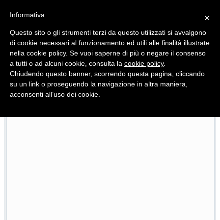
Informativa
×
Questo sito o gli strumenti terzi da questo utilizzati si avvalgono
di cookie necessari al funzionamento ed utili alle finalità illustrate
nella cookie policy. Se vuoi saperne di più o negare il consenso
Quotidiano d'informazione distribuito in Molise con
a tutti o ad alcuni cookie, consulta la
cookie policy
.
Chiudendo questo banner, scorrendo questa pagina, cliccando
su un link o proseguendo la navigazione in altra maniera,
acconsenti all’uso dei cookie.
na la Pezzata, la sagra che racconta l’anima della montagna
22/07/2