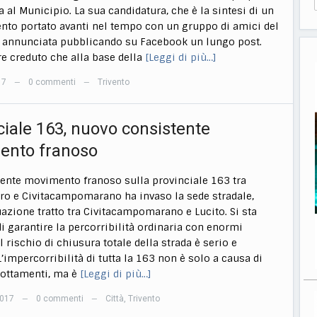
a al Municipio. La sua candidatura, che è la sintesi di un
to portato avanti nel tempo con un gruppo di amici del
a annunciata pubblicando su Facebook un lungo post.
 creduto che alla base della
[Leggi di più…]
17
0 commenti
Trivento
—
—
ciale 163, nuovo consistente
ento franoso
ente movimento franoso sulla provinciale 163 tra
o e Civitacampomarano ha invaso la sede stradale,
uazione tratto tra Civitacampomarano e Lucito. Si sta
i garantire la percorribilità ordinaria con enormi
 Il rischio di chiusura totale della strada è serio e
L’impercorribilità di tutta la 163 non è solo a causa di
ottamenti, ma è
[Leggi di più…]
2017
0 commenti
Città
,
Trivento
—
—