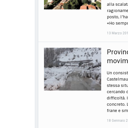
alla scalat
ragionamen
posto, l’h
«Ho sempre
13 Marzo 20
Provin
movim
Un consist
Castelmaur
stessa sit
cercando d
difficoltà.
concreto. 
frane e sm
18 Gennaio 