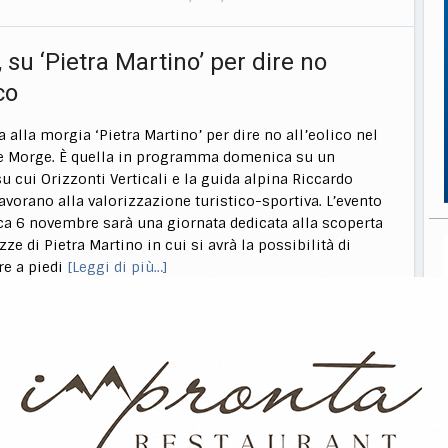
, su ‘Pietra Martino’ per dire no
co
a alla morgia ‘Pietra Martino’ per dire no all’eolico nel
le Morge. È quella in programma domenica su un
u cui Orizzonti Verticali e la guida alpina Riccardo
avorano alla valorizzazione turistico-sportiva. L’evento
a 6 novembre sarà una giornata dedicata alla scoperta
zze di Pietra Martino in cui si avrà la possibilità di
e a piedi
[Leggi di più…]
016
0 commenti
Città
,
Trivento
—
—
Fossaceca l’intitolazione del
bulatorio di Trivento
eciso di dedicare a Rita Fossaceca il Poliambulatorio