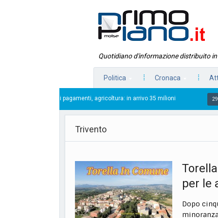
Quotidiano d'informazione distribuito i
Politica
Cronaca
At
cipa i pagamenti, agricoltura: in arrivo 35 milioni
Sosp
29/07/2026
Trivento
Torell
per le
Dopo cinqu
minoranza,