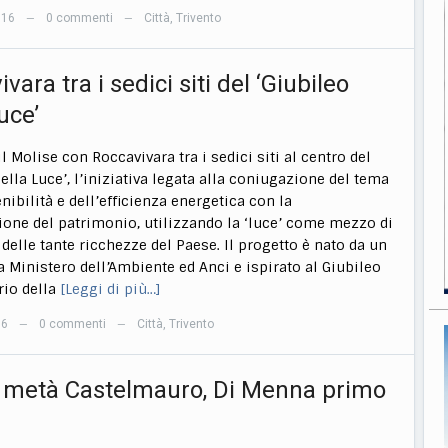
016
0 commenti
Città
,
Trivento
—
—
vara tra i sedici siti del ‘Giubileo
uce’
l Molise con Roccavivara tra i sedici siti al centro del
ella Luce’, l’iniziativa legata alla coniugazione del tema
nibilità e dell’efficienza energetica con la
ione del patrimonio, utilizzando la ‘luce’ come mezzo di
 delle tante ricchezze del Paese. Il progetto è nato da un
a Ministero dell’Ambiente ed Anci e ispirato al Giubileo
rio della
[Leggi di più…]
16
0 commenti
Città
,
Trivento
—
—
 metà Castelmauro, Di Menna primo