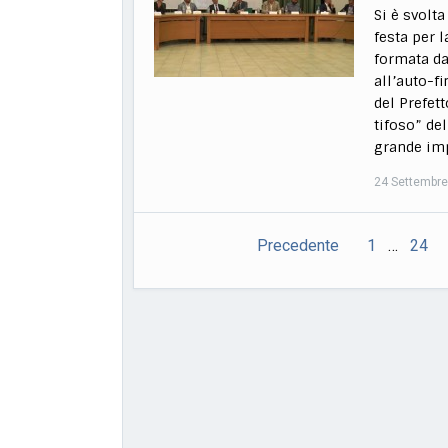
Si è svolta
festa per 
formata da
all’auto-f
del Prefe
tifoso” de
grande im
24 Settembr
Precedente
1
…
24