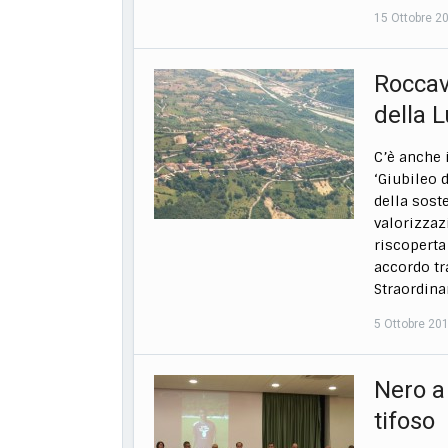
15 Ottobre 2
Roccavi
della L
C’è anche i
‘Giubileo d
della soste
valorizzaz
riscoperta
accordo tr
Straordina
5 Ottobre 20
Nero a
tifoso