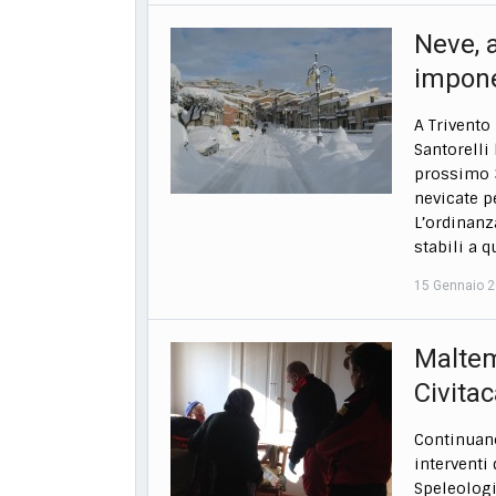
Neve, a
impone 
A Trivento 
Santorelli
prossimo 3
nevicate pe
L’ordinanz
stabili a 
15 Gennaio 
Maltem
Civit
Continuano 
interventi
Speleologi