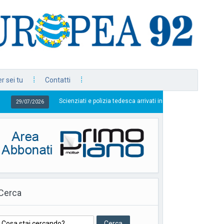
r sei tu
Contatti
Scienziati e polizia tedesca arrivati in città, domani il sopralluogo
Cerca