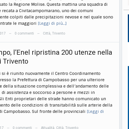
sato la Regione Molise. Questa mattina una squadra di
 è recata a Civitacampomarano, uno dei comuni
te colpiti dalle precipitazioni nevose e nel quale sono
ontrate le maggiori
[Leggi di più…]
2017
0 commenti
Città
,
Trivento
—
—
o, l’Enel ripristina 200 utenze nella
i Trivento
6 si è riunito nuovamente il Centro Coordinamento
resso la Prefettura di Campobasso per una ulteriore
e della situazione complessiva e dell’andamento delle
 di assistenza e soccorso a persone e mezzi in
. Gli Enti proprietari delle strade hanno comunicato un
nto delle condizioni di transitabilità sulle arterie della
di Campobasso. Sul fronte delle provinciali
[Leggi di
017
0 commenti
Attualità
,
Città
,
Trivento
—
—