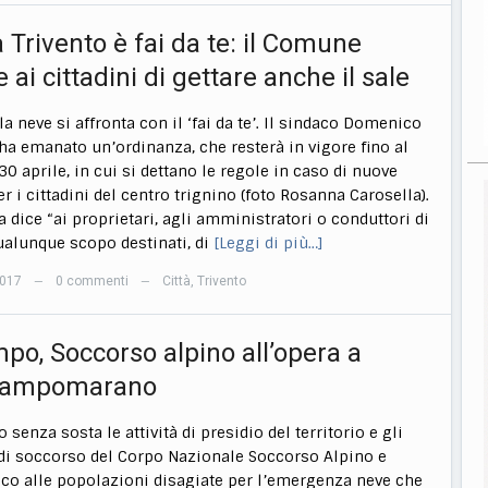
 Trivento è fai da te: il Comune
ai cittadini di gettare anche il sale
la neve si affronta con il ‘fai da te’. Il sindaco Domenico
 ha emanato un’ordinanza, che resterà in vigore fino al
0 aprile, in cui si dettano le regole in caso di nuove
r i cittadini del centro trignino (foto Rosanna Carosella).
a dice “ai proprietari, agli amministratori o conduttori di
qualunque scopo destinati, di
[Leggi di più…]
2017
0 commenti
Città
,
Trivento
—
—
po, Soccorso alpino all’opera a
acampomarano
senza sosta le attività di presidio del territorio e gli
 di soccorso del Corpo Nazionale Soccorso Alpino e
co alle popolazioni disagiate per l’emergenza neve che