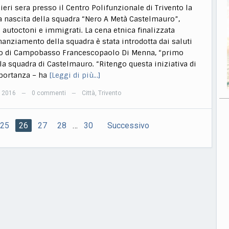
 ieri sera presso il Centro Polifunzionale di Trivento la
la nascita della squadra “Nero A Metà Castelmauro”,
 autoctoni e immigrati. La cena etnica finalizzata
inanziamento della squadra è stata introdotta dai saluti
tto di Campobasso Francescopaolo Di Menna, “primo
lla squadra di Castelmauro. “Ritengo questa iniziativa di
portanza – ha
[Leggi di più…]
e 2016
0 commenti
Città
,
Trivento
—
—
25
26
27
28
…
30
Successivo