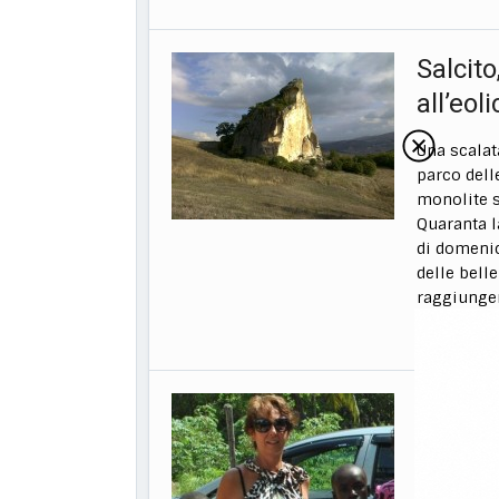
Salcito
all’eoli
Una scalat
parco del
monolite s
Quaranta l
di domenic
delle belle
raggiunger
29 Ottobre 2
A Rita 
poliam
«Abbiamo d