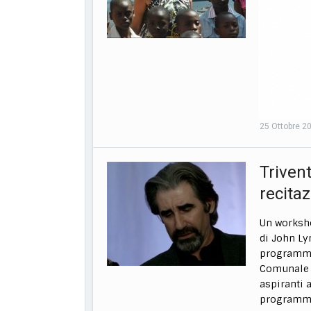
di Trivent
anticipato
fare in oc
dottoressa
stata la pr
Rita Fossac
al
[Leggi d
25 Ottobre 2
Triven
recita
Un worksho
di John Ly
programma
Comunale di
aspiranti a
programma 