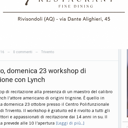
o»: Domenico Santorelli, sindaco del centro trignino, ha
 ciò che l’amministrazione comunale ha intenzione di
casione del primo anniversario della morte della
 originaria di Trivento. L’occasione per l’annuncio è
esenza del primo cittadino di Trivento e dei genitori di
eca al ritiro del premio ‘Angelo della Vita’, conferito
i più…]
016
0 commenti
Trivento
—
—
to, domenica 23 workshop di
zione con Lynch
p di recitazione alla presenza di un maestro del calibro
nch l’attore americano di origini trignine. È quello in
 domenica 23 ottobre presso il Centro Polifunzionale
 Trivento. Il workshop è gratuito ed è rivolto a tutti gli
ttori e appassionati di recitazione dai 14 anni in su. Il
prevede alle 10 l’apertura
[Leggi di più…]