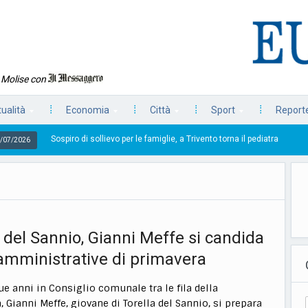
n Molise con
tualità
Economia
Città
Sport
Reporte
iro di sollievo per le famiglie, a Trivento torna il pediatra
29/07/2026
a del Sannio, Gianni Meffe si candida
 amministrative di primavera
e anni in Consiglio comunale tra le fila della
 Gianni Meffe, giovane di Torella del Sannio, si prepara