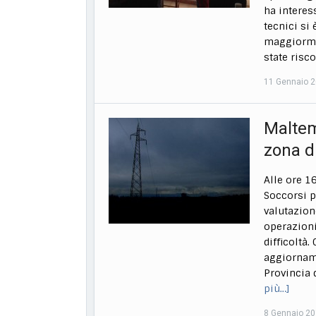
ha interes
tecnici si
maggiormen
state risc
11 Gennaio 
Maltemp
zona d
Alle ore 1
Soccorsi p
valutazion
operazioni
difficoltà
aggiorname
Provincia 
più…]
8 Gennaio 2