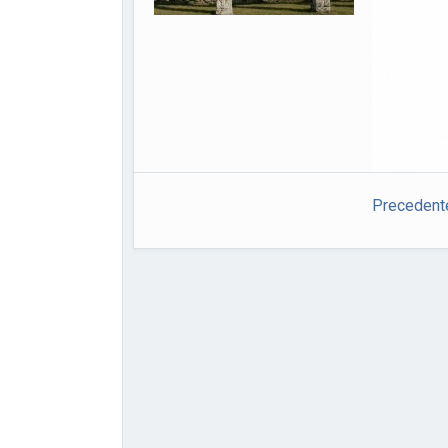
Vincenzo a
comunale d
Comitato p
Delfo Cari
Cammino’ d
13 Giugno 2
Precedent