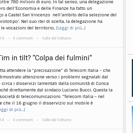
oltre 780 milioni di euro. In tal senso, una delegazione
ero dell’Economia e delle Finanze ha fatto un
o a Castel San Vincenzo nell’ambito della selezione del
rototipo’. Nel suo iter di scelta, la delegazione ha
le vocazioni del territorio,
[Leggi di più…]
014
0 commenti
Valle del Volturno
—
—
im in tilt? “Colpa dei fulmini”
atta attendere la “precisazione” di Telecom Italia – che
dimostrato attenzione verso i problemi segnalati dal
 – circa i disservizi lamentati dalla comunità di Conca
ché direttamente dal sindaco Luciano Bucci. Questa la
 società di telecomunicazioni: “Telecom Italia – nel
 che il 16 giugno il disservizio sul mobile è
eggi di più…]
014
0 commenti
Valle del Volturno
—
—