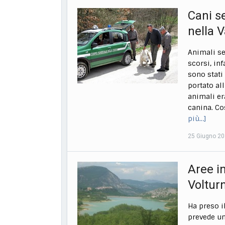
Cani s
nella V
Animali se
scorsi, inf
sono stati
portato all
animali er
canina. Co
più…]
25 Giugno 2
Aree in
Voltur
Ha preso 
prevede un