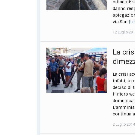
cittadini: 
danno resp
spiegazion
via San
[Le
12 Luglio 20
La cris
dimez
La crisi a
infatti, i
deciso di 
l’intero w
domenica c
L’amminis
continua a
2 Luglio 2014