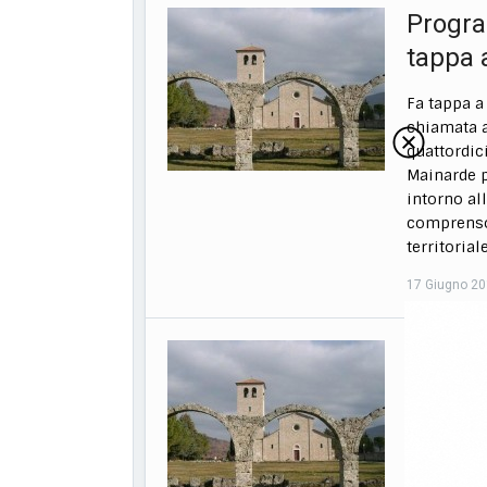
Progra
tappa 
Fa tappa a
chiamata a
quattordic
Mainarde p
intorno al
comprensor
territorial
17 Giugno 2
Montec
domeni
La sala po
ospiterà d
edizione d