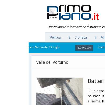
Quotidiano d'informazione distribuito i
Politica
Cronaca
At
imo Piano Molise del 22 luglio
Viadotto Anacoreta, via
22/07/2026
Valle del Volturno
Batter
E’ un caso 
nell’acqua
allarme. I