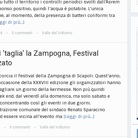
su tutto il territorio i controlli periodici svolti dall’Asrem
onso positivo, quindi l’acqua è potabile. L’unica
e, al momento, della presenza di batteri coliformi tra
ggi di più…]
14
0 commenti
Valle del Volturno
—
—
i ‘taglia’ la Zampogna, Festival
zato
ccorcia il Festival della Zampogna di Scapoli. Quest’anno,
n occasione della XXXVIII edizione gli organizzatori hanno
tagliare un giorno della kermesse. Non più quindi
eek end, dal venerdì alla domenica, ma solo sabato e
oncentrando così gli eventi in due giorni.
trazione comunale del sindaco Renato Sparacino
d essere vicina all’evento ma
[Leggi di più…]
0 commenti
Valle del Volturno
—
—