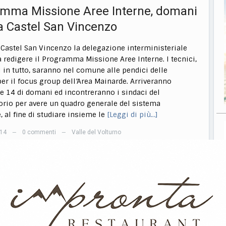
mma Missione Aree Interne, domani
a Castel San Vincenzo
 Castel San Vincenzo la delegazione interministeriale
 redigere il Programma Missione Aree Interne. I tecnici,
i in tutto, saranno nel comune alle pendici delle
er il focus group dell’Area Mainarde. Arriveranno
le 14 di domani ed incontreranno i sindaci del
io per avere un quadro generale del sistema
e, al fine di studiare insieme le
[Leggi di più…]
014
0 commenti
Valle del Volturno
—
—
assino-Castel San Vincenzo,
ca la presentazione
livalente ‘Oscar Notardonato’ di Castel San Vincenzo
omanica, dalle 18, la presentazione della decima
el ‘Pellegrinaggio a piedi da Montecassino a San