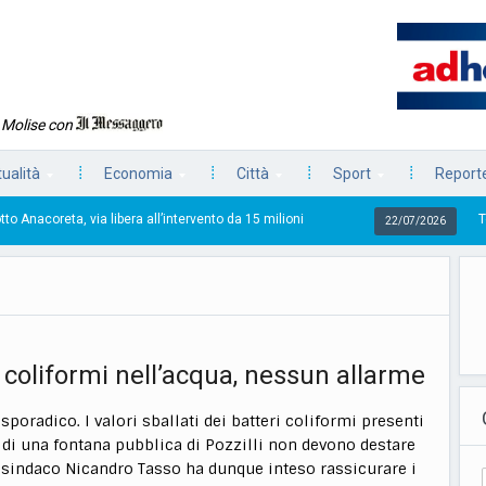
n Molise con
tualità
Economia
Città
Sport
Reporte
 libera all’intervento da 15 milioni
Torna la Pezzata,
22/07/2026
i coliformi nell’acqua, nessun allarme
sporadico. I valori sballati dei batteri coliformi presenti
 di una fontana pubblica di Pozzilli non devono destare
l sindaco Nicandro Tasso ha dunque inteso rassicurare i