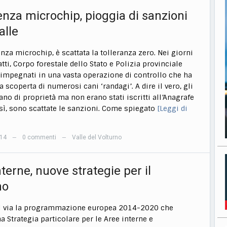
enza microchip, pioggia di sanzioni
alle
nza microchip, è scattata la tolleranza zero. Nei giorni
atti, Corpo forestale dello Stato e Polizia provinciale
 impegnati in una vasta operazione di controllo che ha
a scoperta di numerosi cani ‘randagi’. A dire il vero, gli
ano di proprietà ma non erano stati iscritti all’Anagrafe
sì, sono scattate le sanzioni. Come spiegato
[Leggi di
014
0 commenti
Valle del Volturno
—
—
terne, nuove strategie per il
no
il via la programmazione europea 2014-2020 che
a Strategia particolare per le Aree interne e