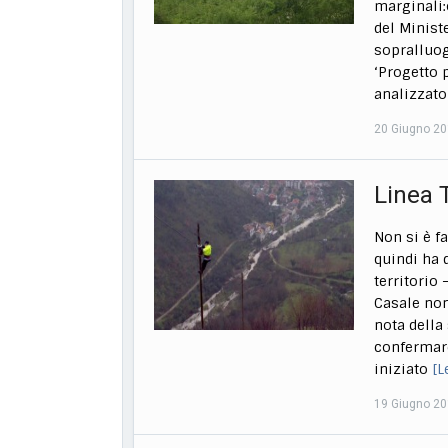
marginali:
del Minist
sopralluog
‘Progetto p
analizzato 
20 Giugno 2
Linea T
Non si è f
quindi ha 
territorio
Casale non
nota della
confermare
iniziato
[L
19 Giugno 2