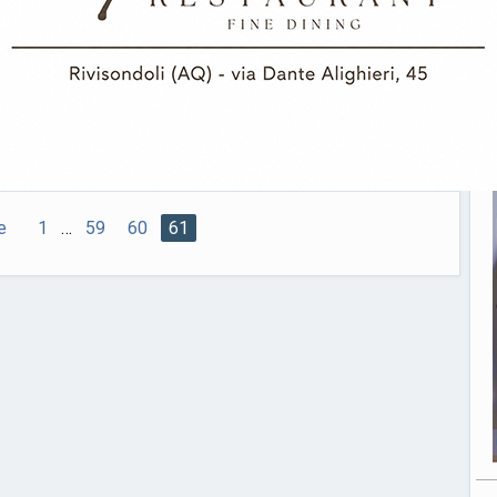
l Volturno’. L’incontro, promosso dall’Amministrazione
i Castel San Vincenzo in collaborazione con il
romotore del Pellegrinaggio, vedrà la partecipazione di
ssimi, presidente dell’associazione ‘Uomini in
i Guglionesi, e di Giuseppe
[Leggi di più…]
014
0 commenti
Valle del Volturno
—
—
e
1
…
59
60
61