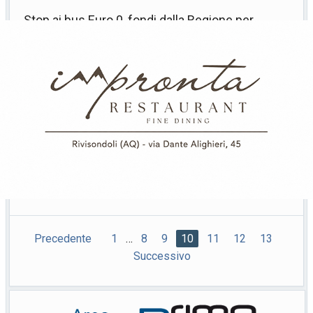
Stop ai bus Euro 0, fondi dalla Regione per
rinnovare i mezzi
Dal 1 gennaio 2019 è vietata la circolazione di
pullman a benzina o gasolio Euro 0. Il piano
strategico nazionale per la mobilità prevede lo
stanziamento di 3,7 miliardi nel periodo 2019-2033
(2,2 miliardi per le Regioni e 1,5 miliardi di euro per
le Città metropolitane) per il ricambio del parco
autobus di trasporto pubblico locale e regionale con
vetture
[Leggi di più…]
26 Febbraio 2019
0 commenti
Trasporti
—
—
Precedente
1
…
8
9
10
11
12
13
Successivo