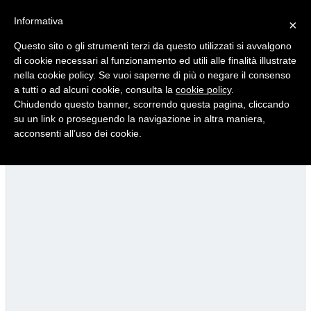
Informativa
×
Questo sito o gli strumenti terzi da questo utilizzati si avvalgono
di cookie necessari al funzionamento ed utili alle finalità illustrate
nella cookie policy. Se vuoi saperne di più o negare il consenso
Quotidiano d'informazione distribuito in Molise con
a tutti o ad alcuni cookie, consulta la
cookie policy
.
Chiudendo questo banner, scorrendo questa pagina, cliccando
su un link o proseguendo la navigazione in altra maniera,
acconsenti all’uso dei cookie.
Conti e budget, da Roma il consueto rigore: il Tavolo bacch
25/07/2026