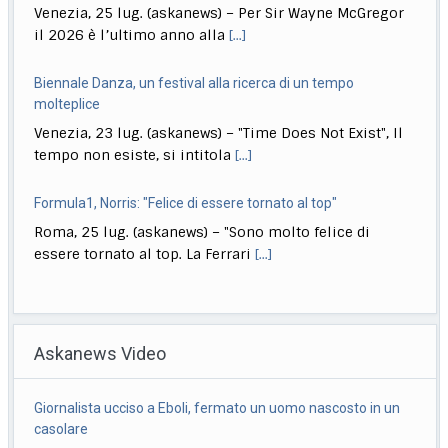
Venezia, 23 lug. (askanews) – "Time Does Not Exist", Il
tempo non esiste, si intitola
[...]
Formula1, Norris: "Felice di essere tornato al top"
Roma, 25 lug. (askanews) – "Sono molto felice di
essere tornato al top. La Ferrari
[...]
Formula1, Hamilton: "Uscire per primi scelta non giusta"
Roma, 25 lug. (askanews) – C’è rammarico nelle parole
di Lewis Hamilton, beffato per 12
[...]
Formula1, Leclerc: "Non espresso massimo potenziale"
Roma, 25 lug. (askanews) – Charles Leclerc prova a
Askanews Video
guardare al bicchiere mezzo pieno dopo
[...]
Biennale Danza, McGregor: fiero dei College e delle nuove
Incendi in Francia, 200mila persone evacuate, 98mila ettari
produzioni
in fumo
Venezia, 25 lug. (askanews) – Per Sir Wayne McGregor
Saint-Médard-En-Jalles (Gironda) , 25 lug.