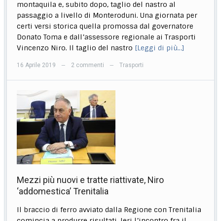
montaquila e, subito dopo, taglio del nastro al
passaggio a livello di Monteroduni. Una giornata per
certi versi storica quella promossa dal governatore
Donato Toma e dall’assessore regionale ai Trasporti
Vincenzo Niro. Il taglio del nastro
[Leggi di più…]
16 Aprile 2019
2 commenti
Trasporti
—
—
Mezzi più nuovi e tratte riattivate, Niro
‘addomestica’ Trenitalia
Il braccio di ferro avviato dalla Regione con Trenitalia
comincia a produrre risultati. Ieri l’incontro fra il