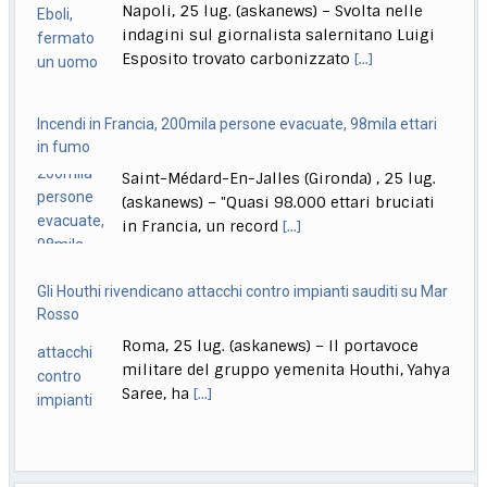
il 2026 è l’ultimo anno alla
[...]
(askanews) – "Quasi 98.000 ettari bruciati
in Francia, un record
[...]
Gli Houthi rivendicano attacchi contro impianti sauditi su Mar
Rosso
Roma, 25 lug. (askanews) – Il portavoce
militare del gruppo yemenita Houthi, Yahya
Saree, ha
[...]
Spagna, immagini aeree degli incendi nelle regioni di Madrid
e Avila
Provincia di Avila, (Spagna), 25 lug.
(askanews) – Le impressionanti immagini
aeree fornite dalla Guardia
[...]
India, lascia il ministro dell’Istruzione, studenti in festa: finally
Roma, 25 lug. (askanews) – Gli studenti