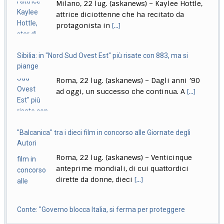
Roma, 22 lug. (askanews) – Dagli anni ’90
Parlamento per la decisione della Giunta delle
[...]
ad oggi, un successo che continua. A
[...]
"Balcanica" tra i dieci film in concorso alle Giornate degli
Autori
Roma, 22 lug. (askanews) – Venticinque
anteprime mondiali, di cui quattordici
dirette da donne, dieci
[...]
Conte: "Governo blocca Italia, si ferma per proteggere
amichetti partito"
Roma, 22 lug. (askanews) – "Questo è
diventato il governo blocca Italia. Il
governo si
[...]
Bologna, Salvini: non dico Lepore abbia istigato ma se usi
certi toni..