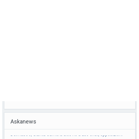
Askanews
Calcio, sorteggiato calendario di B, la prima giornata