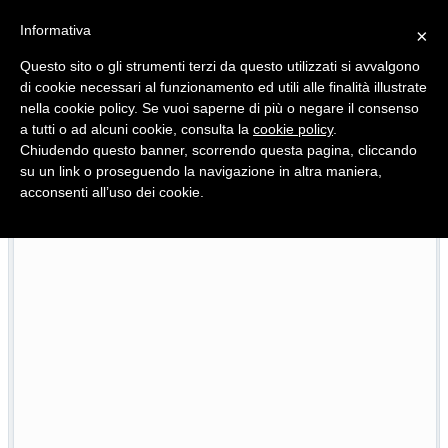
Informativa
×
Questo sito o gli strumenti terzi da questo utilizzati si avvalgono
di cookie necessari al funzionamento ed utili alle finalità illustrate
nella cookie policy. Se vuoi saperne di più o negare il consenso
Quotidiano d'informazione distribuito in Molise con
a tutti o ad alcuni cookie, consulta la
cookie policy
.
Chiudendo questo banner, scorrendo questa pagina, cliccando
su un link o proseguendo la navigazione in altra maniera,
acconsenti all’uso dei cookie.
L’edizione completa di Primo Piano Molise del 22 luglio
22/07/2026