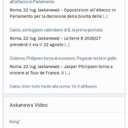
Roma, 22 lug. (askanews) – La Serie B 2026/27
prenderà il via il 22 agosto
[...]
Ciclismo, Philipsen torna al successo. Pogacar resta in giallo
Roma, 22 lug. (askanews) – Jasper Philipsen torna a
vincere al Tour de France. Il
[...]
Calcio, Inter tutto facile alla prima: 16-0 all’Aasen
Roma, 22 lug. (askanews) – Tutto facile per l’Inter nella
prima amichevole estiva disputata in
[...]
Musica, "Sono Lucio": dal 18 settembre antologia di Dalla
Roma, 22 lug. (askanews) – Il 18 settembre esce "Sono
Askanews Video
Lucio" (Sony Music Italy), l’antologia
[...]
Delmastro, Giunta Camera dice no a uso chat, opposizioni
Sibilia: in "Nord Sud Ovest Est" più risate con 883, ma si
all’attacco in Parlamento
piange
Roma, 22 lug. (askanews) – Opposizioni all’attacco in