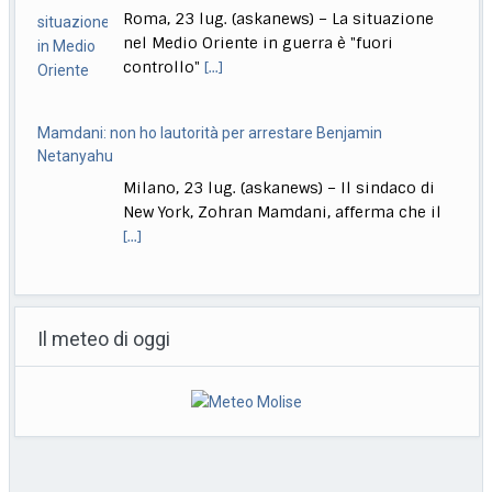
nel Medio Oriente in guerra è "fuori
controllo"
[...]
Mamdani: non ho lautorità per arrestare Benjamin
Netanyahu
Milano, 23 lug. (askanews) – Il sindaco di
New York, Zohran Mamdani, afferma che il
[...]
A Venezia in concorso Moretti, Bechis, De Angelis, Pallaoro,
Strippoli
Il meteo di oggi
Roma, 23 lug. (askanews) – Nanni Moretti
torna in concorso a Venezia, a 37 anni
[...]
Ok da Cdm a ddl su imputabilità minori, Nordio: non abbassa
l’età