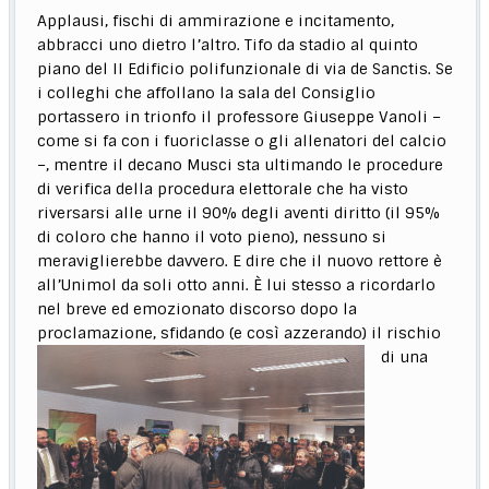
Applausi, fischi di ammirazione e incitamento,
abbracci uno dietro l’altro. Tifo da stadio al quinto
piano del II Edificio polifunzionale di via de Sanctis. Se
i colleghi che affollano la sala del Consiglio
portassero in trionfo il professore Giuseppe Vanoli –
come si fa con i fuoriclasse o gli allenatori del calcio
–, mentre il decano Musci sta ultimando le procedure
di verifica della procedura elettorale che ha visto
riversarsi alle urne il 90% degli aventi diritto (il 95%
di coloro che hanno il voto pieno), nessuno si
meraviglierebbe davvero. E dire che il nuovo rettore è
all’Unimol da soli otto anni. È lui stesso a ricordarlo
nel breve ed emozionato discorso dopo la
proclamazione, sfidando (e così azzerando) il
rischio
di una