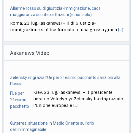
Allarme rosso su dl giustizia-immigrazione, caos
maggioranza su intercettazioni (e non solo)
Roma, 23 lug. (askanews) – Il dl Giustizia-
immigrazione si è trasformato in una grossa grana
[...]
Ciclismo, Carapaz vince la 18esima tappa. Pogacar controlla
Roma, 23 lug. (askanews) – Richard Carapaz conquista
Askanews Video
la 18ª tappa del Tour de France
[...]
Stretta governo su reati di minori. Meloni: chi sbaglia paga
Zelensky ringrazia l’Ue per 21esimo pacchetto sanzioni alla
sempre
Russia
Roma, 23 lug. (askanews) – Un provvedimento che
Kiev, 23 lug. (askanews) – Il presidente
renderà più facile punire i minorenni che
[...]
ucraino Volodymyr Zelensky ha ringraziato
l’Unione europea e
[...]
Guterres: situazione in Medio Oriente sull’orlo
dell’inimmaginabile
Roma, 23 lug. (askanews) – La situazione