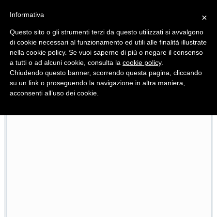
Informativa
×
Questo sito o gli strumenti terzi da questo utilizzati si avvalgono
di cookie necessari al funzionamento ed utili alle finalità illustrate
nella cookie policy. Se vuoi saperne di più o negare il consenso
Quotidiano d'informazione distribuito in Molise con
a tutti o ad alcuni cookie, consulta la
cookie policy
.
Chiudendo questo banner, scorrendo questa pagina, cliccando
su un link o proseguendo la navigazione in altra maniera,
acconsenti all’uso dei cookie.
L’edizione completa di Primo Piano Molise del 23 luglio
7/2026
2