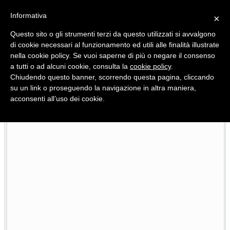
Informativa
×
Questo sito o gli strumenti terzi da questo utilizzati si avvalgono
di cookie necessari al funzionamento ed utili alle finalità illustrate
nella cookie policy. Se vuoi saperne di più o negare il consenso
Quotidiano d'informazione distribuito in Molise con
a tutti o ad alcuni cookie, consulta la
cookie policy
.
Chiudendo questo banner, scorrendo questa pagina, cliccando
su un link o proseguendo la navigazione in altra maniera,
acconsenti all’uso dei cookie.
L’edizione completa di Primo Piano Molise del 22 luglio
22/07/2026