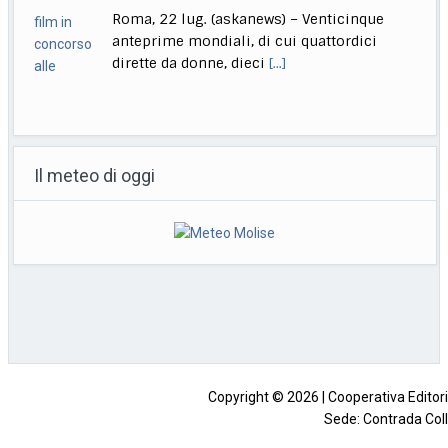
diventato il governo blocca Italia. Il
governo si
[...]
Bologna, Salvini: non dico Lepore abbia istigato ma se usi
certi toni..
Il meteo di oggi
Bologna, 22 lug. (askanews) – "Non voglio
dire che qualcuno abbia istigato alla
violenza o
[...]
Muore a 18 anni l’attrice Kaylee Hottle, star di "Godzilla vs
Kong"
Milano, 22 lug. (askanews) – Kaylee Hottle,
attrice diciottenne che ha recitato da
protagonista in
[...]
Copyright © 2026 | Cooperativa Editorial
Sede: Contrada Coll
Impresa beneficiaria dei contributi di cui al decreto legislativo 15 mag