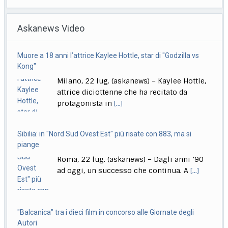
Roma, 22 lug. (askanews) – Il 18 settembre esce "Sono
Askanews Video
Lucio" (Sony Music Italy), l’antologia
[...]
Delmastro, Giunta Camera dice no a uso chat, opposizioni
Sibilia: in "Nord Sud Ovest Est" più risate con 883, ma si
all’attacco in Parlamento
piange
Roma, 22 lug. (askanews) – Opposizioni all’attacco in
Roma, 22 lug. (askanews) – Dagli anni ’90
Parlamento per la decisione della Giunta delle
[...]
ad oggi, un successo che continua. A
[...]
"Balcanica" tra i dieci film in concorso alle Giornate degli
Autori
Roma, 22 lug. (askanews) – Venticinque
anteprime mondiali, di cui quattordici
dirette da donne, dieci
[...]
Conte: "Governo blocca Italia, si ferma per proteggere
amichetti partito"
Roma, 22 lug. (askanews) – "Questo è