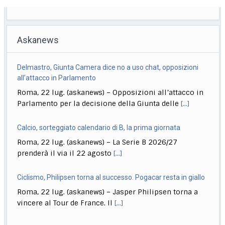
Askanews
Calcio, sorteggiato calendario di B, la prima giornata
Roma, 22 lug. (askanews) – La Serie B 2026/27
prenderà il via il 22 agosto
[...]
Ciclismo, Philipsen torna al successo. Pogacar resta in giallo
Roma, 22 lug. (askanews) – Jasper Philipsen torna a
vincere al Tour de France. Il
[...]
Calcio, Inter tutto facile alla prima: 16-0 all’Aasen
Roma, 22 lug. (askanews) – Tutto facile per l’Inter nella
prima amichevole estiva disputata in
[...]
Musica, "Sono Lucio": dal 18 settembre antologia di Dalla