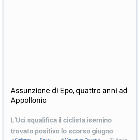
Assunzione di Epo, quattro anni ad
Appollonio
L’Uci squalifica il ciclista isernino
trovato positivo lo scorso giugno
in
Ciclismo
Sport
di
Vincenzo Ciccone
23 Aprile