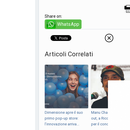
Share on:
WhatsApp
Articoli Correlati
Dimensione apre il suo
Manu Chao verso il sol
primo pop-up store:
out, a Riccia tutto pron
l’innovazione arriva...
per il concert...