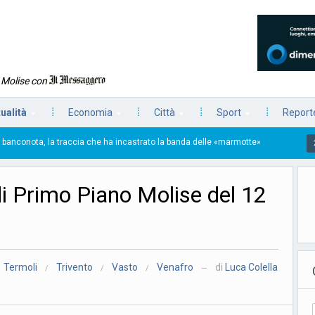
n Molise con
tualità
Economia
Città
Sport
Reporte
 ha incastrato la banda delle «marmotte»
La prima p
24/07/2026
di Primo Piano Molise del 12
Termoli
Trivento
Vasto
Venafro
di
Luca Colella
/
/
/
—