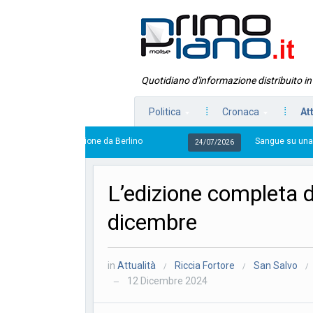
Quotidiano d'informazione distribuito i
Politica
Cronaca
At
Sangue su una banconota, la traccia che
24/07/2026
L’edizione completa 
dicembre
in
Attualità
Riccia Fortore
San Salvo
/
/
/
12 Dicembre 2024
—