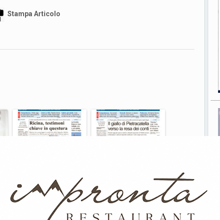
Stampa Articolo
d
La prima pagina
L’edizione completa di
to
dell’edizione in edicola
Primo Piano Molise del 7
oggi
luglio