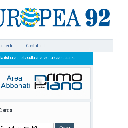
r sei tu
Contatti
 culla che restituisce speranza
La prima pagina dell’e
26/07/2026
Cerca