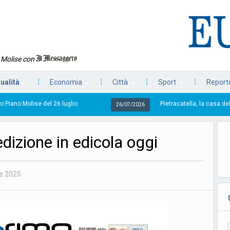
n Molise con
tualità
Economia
Città
Sport
Reporte
 26 luglio
Pietracatella, la casa della ricina e quella
26/07/2026
dizione in edicola oggi
e 2025