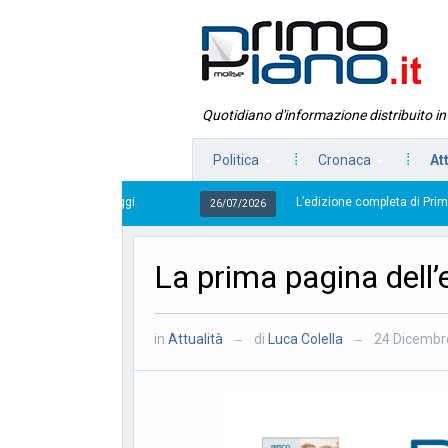
Quotidiano d'informazione distribuito i
Politica
Cronaca
At
L’edizione completa di Primo Piano Molise del
26/07/2026
La prima pagina dell’e
in
Attualità
di
Luca Colella
24 Dicembr
—
—