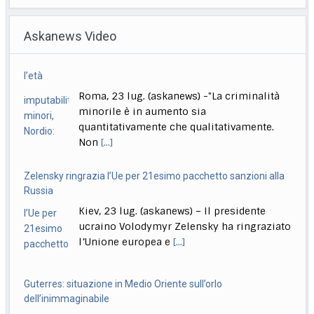
Ciclismo, Carapaz vince la 18esima tappa. Pogacar controlla
Roma, 23 lug. (askanews) – Richard Carapaz conquista
Askanews Video
la 18ª tappa del Tour de France
[...]
Stretta governo su reati di minori. Meloni: chi sbaglia paga
Zelensky ringrazia l’Ue per 21esimo pacchetto sanzioni alla
sempre
Russia
Roma, 23 lug. (askanews) – Un provvedimento che
Kiev, 23 lug. (askanews) – Il presidente
renderà più facile punire i minorenni che
[...]
ucraino Volodymyr Zelensky ha ringraziato
l’Unione europea e
[...]
Guterres: situazione in Medio Oriente sull’orlo
dell’inimmaginabile
Roma, 23 lug. (askanews) – La situazione
nel Medio Oriente in guerra è "fuori
controllo"
[...]
Mamdani: non ho lautorità per arrestare Benjamin
Netanyahu