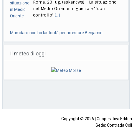
Milano, 23 lug. (askanews) – Il sindaco di
New York, Zohran Mamdani, afferma che il
[...]
A Venezia in concorso Moretti, Bechis, De Angelis, Pallaoro,
Strippoli
Il meteo di oggi
Roma, 23 lug. (askanews) – Nanni Moretti
torna in concorso a Venezia, a 37 anni
[...]
Ok da Cdm a ddl su imputabilità minori, Nordio: non abbassa
l’età
Roma, 23 lug. (askanews) -"La criminalità
minorile è in aumento sia
quantitativamente che qualitativamente.
Non
[...]
Copyright © 2026 | Cooperativa Editorial
Sede: Contrada Coll