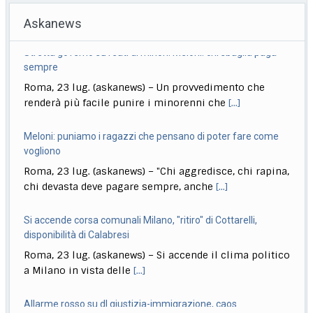
Askanews
Meloni: puniamo i ragazzi che pensano di poter fare come
vogliono
Roma, 23 lug. (askanews) – "Chi aggredisce, chi rapina,
chi devasta deve pagare sempre, anche
[...]
Si accende corsa comunali Milano, "ritiro" di Cottarelli,
disponibilità di Calabresi
Roma, 23 lug. (askanews) – Si accende il clima politico
a Milano in vista delle
[...]
Allarme rosso su dl giustizia-immigrazione, caos
maggioranza su intercettazioni (e non solo)
Roma, 23 lug. (askanews) – Il dl Giustizia-
immigrazione si è trasformato in una grossa grana
[...]