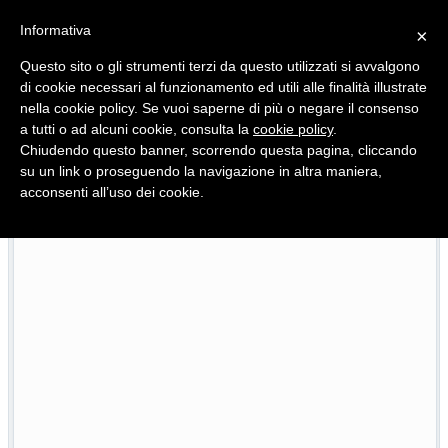
Informativa
×
Questo sito o gli strumenti terzi da questo utilizzati si avvalgono
di cookie necessari al funzionamento ed utili alle finalità illustrate
nella cookie policy. Se vuoi saperne di più o negare il consenso
Quotidiano d'informazione distribuito in Molise con
a tutti o ad alcuni cookie, consulta la
cookie policy
.
Chiudendo questo banner, scorrendo questa pagina, cliccando
su un link o proseguendo la navigazione in altra maniera,
acconsenti all’uso dei cookie.
L’edizione completa di Primo Piano Molise del 23 luglio
07/2026
2