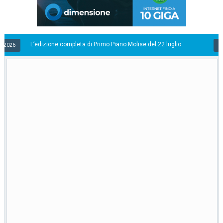
ione completa di Primo Piano Molise del 22 luglio
Via
22/07/2026