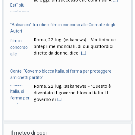
ad oggi, un successo che continua. A
[...]
"Balcanica" tra i dieci film in concorso alle Giornate degli
Autori
Roma, 22 lug. (askanews) – Venticinque
anteprime mondiali, di cui quattordici
dirette da donne, dieci
[...]
Conte: "Governo blocca Italia, si ferma per proteggere
amichetti partito"
Roma, 22 lug. (askanews) – "Questo è
diventato il governo blocca Italia. Il
governo si
[...]
Bologna, Salvini: non dico Lepore abbia istigato ma se usi
certi toni..
Il meteo di oggi
Bologna, 22 lug. (askanews) – "Non voglio