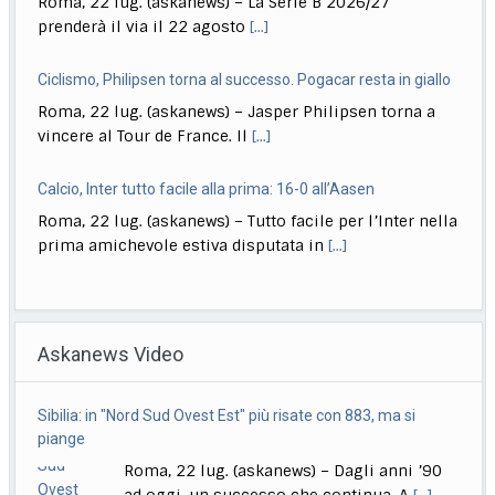
Roma, 22 lug. (askanews) – La Serie B 2026/27
prenderà il via il 22 agosto
[...]
Ciclismo, Philipsen torna al successo. Pogacar resta in giallo
Roma, 22 lug. (askanews) – Jasper Philipsen torna a
vincere al Tour de France. Il
[...]
Calcio, Inter tutto facile alla prima: 16-0 all’Aasen
Roma, 22 lug. (askanews) – Tutto facile per l’Inter nella
prima amichevole estiva disputata in
[...]
Musica, "Sono Lucio": dal 18 settembre antologia di Dalla
Roma, 22 lug. (askanews) – Il 18 settembre esce "Sono
Askanews Video
Lucio" (Sony Music Italy), l’antologia
[...]
Delmastro, Giunta Camera dice no a uso chat, opposizioni
Sibilia: in "Nord Sud Ovest Est" più risate con 883, ma si
all’attacco in Parlamento
piange
Roma, 22 lug. (askanews) – Opposizioni all’attacco in
Roma, 22 lug. (askanews) – Dagli anni ’90
Parlamento per la decisione della Giunta delle
[...]