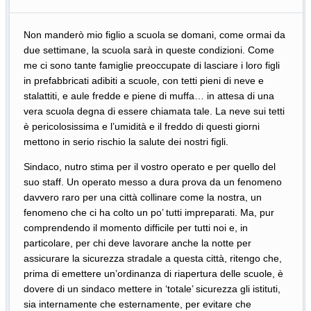
Non manderò mio figlio a scuola se domani, come ormai da
due settimane, la scuola sarà in queste condizioni. Come
me ci sono tante famiglie preoccupate di lasciare i loro figli
in prefabbricati adibiti a scuole, con tetti pieni di neve e
stalattiti, e aule fredde e piene di muffa… in attesa di una
vera scuola degna di essere chiamata tale. La neve sui tetti
è pericolosissima e l’umidità e il freddo di questi giorni
mettono in serio rischio la salute dei nostri figli.
Sindaco, nutro stima per il vostro operato e per quello del
suo staff. Un operato messo a dura prova da un fenomeno
davvero raro per una città collinare come la nostra, un
fenomeno che ci ha colto un po’ tutti impreparati. Ma, pur
comprendendo il momento difficile per tutti noi e, in
particolare, per chi deve lavorare anche la notte per
assicurare
la sicurezza stradale
a questa città, ritengo che,
prima di emettere un’ordinanza di riapertura delle scuole, è
dovere di un sindaco mettere in ‘totale’ sicurezza gli istituti,
sia internamente che esternamente, per evitare che