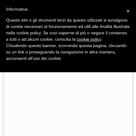
Informativa
×
Questo sito o gli strumenti terzi da questo utilizzati si avvalgono
di cookie necessari al funzionamento ed utili alle finalità illustrate
nella cookie policy. Se vuoi saperne di più o negare il consenso
Quotidiano d'informazione distribuito in Molise con
a tutti o ad alcuni cookie, consulta la
cookie policy
.
Chiudendo questo banner, scorrendo questa pagina, cliccando
su un link o proseguendo la navigazione in altra maniera,
acconsenti all’uso dei cookie.
L’edizione completa di Primo Piano Molise del 26 luglio
7/2026
2