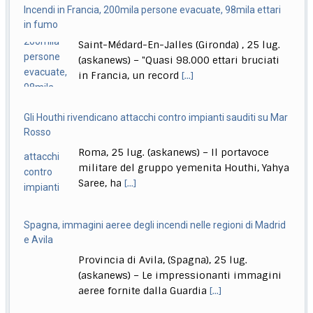
Quirinale, La Russa: Meloni al Colle? Non questa, forse la
in fumo
prossima volta
Saint-Médard-En-Jalles (Gironda) , 25 lug.
Roma, 26 lug. (askanews) – "Secondo me lo diventerà
(askanews) – "Quasi 98.000 ettari bruciati
presidente della Repubblica, magari la prossima
[...]
in Francia, un record
[...]
Gli Houthi rivendicano attacchi contro impianti sauditi su Mar
Rosso
Roma, 25 lug. (askanews) – Il portavoce
militare del gruppo yemenita Houthi, Yahya
Saree, ha
[...]
Spagna, immagini aeree degli incendi nelle regioni di Madrid
e Avila
Provincia di Avila, (Spagna), 25 lug.
(askanews) – Le impressionanti immagini
aeree fornite dalla Guardia
[...]