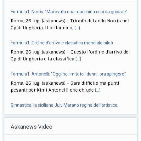
Formula1, Norris: "Mai avuta una macchina così da guidare"
Roma, 26 lug. (askanews) – Trionfo di Lando Norris nel
Gp di Ungheria. Il britannico,
[...]
Formula1, Ordine d’arrivo e classifica mondiale piloti
Roma, 26 lug. (askanews) – Questo l’ordine d’arrivo del
Gp di Ungheria e la classifica
[...]
Formula1, Antonelli: "Oggi ho limitato i danni, ora spingere"
Roma, 26 lug. (askanews) – Gara difficile ma punti
pesanti per Kimi Antonelli che chiude
[...]
Ginnastica, la siciliana July Marano regina dell’artistica
Roma, 26 lug. (askanews) – La nuova regina
Askanews Video
dell’artistica italiana, diciotto anni il prossimo
settembre,
[...]
Incendi in Francia, 200mila persone evacuate, 98mila ettari