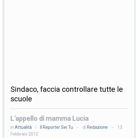
Sindaco, faccia controllare tutte le
scuole
L’appello di mamma Lucia
in
Attualità
Il Reporter Sei Tu
di
Redazione
13
/
—
—
Febbraio 2012