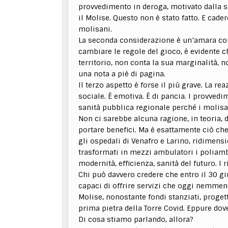
provvedimento in deroga, motivato dalla sp
il Molise. Questo non è stato fatto. E cade
molisani.
La seconda considerazione è un’amara cons
cambiare le regole del gioco, è evidente 
territorio, non conta la sua marginalità, n
una nota a piè di pagina.
Il terzo aspetto è forse il più grave. La r
sociale. È emotiva. È di pancia. I provve
sanità pubblica regionale perché i molisa
Non ci sarebbe alcuna ragione, in teoria,
portare benefici. Ma è esattamente ciò ch
gli ospedali di Venafro e Larino, ridimens
trasformati in mezzi ambulatori i poliamb
modernità, efficienza, sanità del futuro. I r
Chi può davvero credere che entro il 30 g
capaci di offrire servizi che oggi nemmeno
Molise, nonostante fondi stanziati, progett
prima pietra della Torre Covid. Eppure dov
Di cosa stiamo parlando, allora?