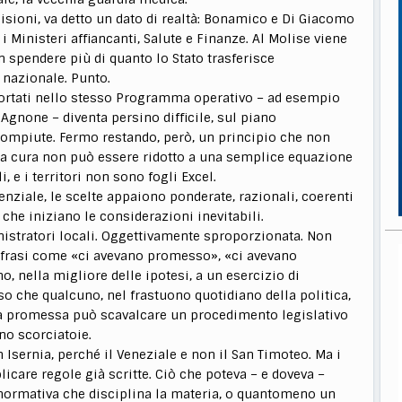
isioni, va detto un dato di realtà: Bonamico e Di Giacomo
 Ministeri affiancanti, Salute e Finanze. Al Molise viene
n spendere più di quanto lo Stato trasferisce
 nazionale. Punto.
portati nello stesso Programma operativo – ad esempio
 Agnone – diventa persino difficile, sul piano
compiute. Fermo restando, però, un principio che non
alla cura non può essere ridotto a una semplice equazione
, e i territori non sono fogli Excel.
enziale, le scelte appaiono ponderate, razionali, coerenti
 che iniziano le considerazioni inevitabili.
istratori locali. Oggettivamente sproporzionata. Non
é frasi come «ci avevano promesso», «ci avevano
, nella migliore delle ipotesi, a un esercizio di
che qualcuno, nel frastuono quotidiano della politica,
a promessa può scavalcare un procedimento legislativo
no scorciatoie.
Isernia, perché il Veneziale e non il San Timoteo. Ma i
care regole già scritte. Ciò che poteva – e doveva –
a normativa che disciplina la materia, o quantomeno un