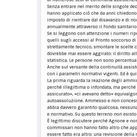
Senza entrare nel merito delle singole dec
hanno applicato ciò che da anni chiedono i
imposto di rientrare dal disavanzo e di no
annualmente attraverso il Fondo sanitario
Se si leggono con attenzione i numeri ri
quelli sugli accessi al Pronto soccorso di
strettamente tecnico, smontare le scelte 
dovrebbe mai essere aggirato: il diritto 
statistica. Le persone non sono percentuali
Anche sul versante della continuità assist
con i parametri normativi vigenti. Ed è qui
La prima riguarda la reazione degli ammin
perché illegittima o infondata, ma perch
assicurato», «ci avevano detto» equivalgono
autoassoluzione. Ammesso e non concesso 
abbia davvero garantito qualcosa, nessun
e normativo. Su questo terreno non esisto
È legittimo discutere perché Agnone e non 
commissari non hanno fatto altro che appli
essere fatto era altro: una revisione dell