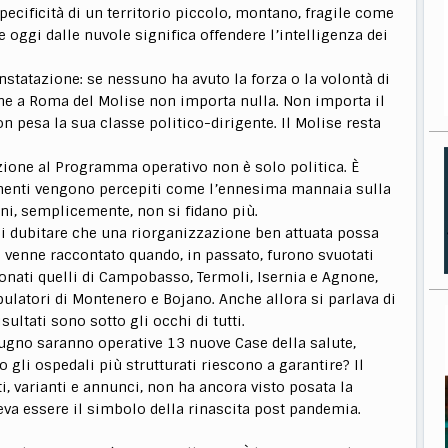
ecificità di un territorio piccolo, montano, fragile come
re oggi dalle nuvole significa offendere l’intelligenza dei
tatazione: se nessuno ha avuto la forza o la volontà di
che a Roma del Molise non importa nulla. Non importa il
on pesa la sua classe politico-dirigente. Il Molise resta
eazione al Programma operativo non è solo politica. È
dimenti vengono percepiti come l’ennesima mannaia sulla
ni, semplicemente, non si fidano più.
 di dubitare che una riorganizzazione ben attuata possa
e venne raccontato quando, in passato, furono svuotati
ionati quelli di Campobasso, Termoli, Isernia e Agnone,
ulatori di Montenero e Bojano. Anche allora si parlava di
isultati sono sotto gli occhi di tutti.
iugno saranno operative 13 nuove Case della salute,
 gli ospedali più strutturati riescono a garantire? Il
i, varianti e annunci, non ha ancora visto posata la
eva essere il simbolo della rinascita post pandemia.