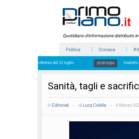
Quotidiano d'informazione distribuito i
Politica
Cronaca
At
 Piano Molise del 22 luglio
Viadotto Anacoreta, via li
22/07/2026
Sanità, tagli e sacrifi
in
Editoriali
di
Luca Colella
4 Marzo 20
—
—