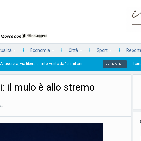
n Molise con
tualità
Economia
Città
Sport
Reporte
bera all’intervento da 15 milioni
Torna la Pezzata, la
22/07/2026
ci: il mulo è allo stremo
26