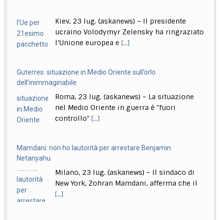
Guterres: situazione in Medio Oriente sull’orlo
Meloni: puniamo i ragazzi che pensano di poter fare come
dell’inimmaginabile
vogliono
Roma, 23 lug. (askanews) – La situazione
Roma, 23 lug. (askanews) – "Chi aggredisce, chi rapina,
nel Medio Oriente in guerra è "fuori
chi devasta deve pagare sempre, anche
[...]
controllo"
[...]
Mamdani: non ho lautorità per arrestare Benjamin
Netanyahu
Milano, 23 lug. (askanews) – Il sindaco di
New York, Zohran Mamdani, afferma che il
[...]
A Venezia in concorso Moretti, Bechis, De Angelis, Pallaoro,
Strippoli
Roma, 23 lug. (askanews) – Nanni Moretti
torna in concorso a Venezia, a 37 anni
[...]