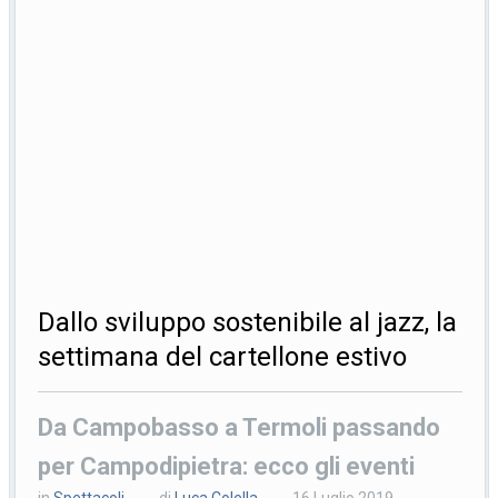
Dallo sviluppo sostenibile al jazz, la
settimana del cartellone estivo
Da Campobasso a Termoli passando
per Campodipietra: ecco gli eventi
in
Spettacoli
di
Luca Colella
16 Luglio 2019