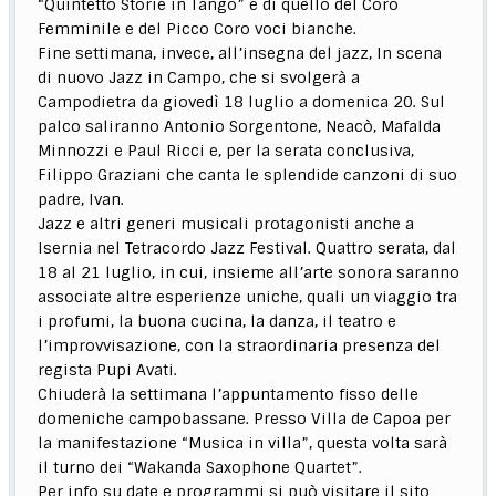
“Quintetto Storie in Tango” e di quello del Coro
Femminile e del Picco Coro voci bianche.
Fine settimana, invece, all’insegna del jazz, In scena
di nuovo Jazz in Campo, che si svolgerà a
Campodietra da giovedì 18 luglio a domenica 20. Sul
palco saliranno Antonio Sorgentone, Neacò, Mafalda
Minnozzi e Paul Ricci e, per la serata conclusiva,
Filippo Graziani che canta le splendide canzoni di suo
padre, Ivan.
Jazz e altri generi musicali protagonisti anche a
Isernia nel Tetracordo Jazz Festival. Quattro serata, dal
18 al 21 luglio, in cui, insieme all’arte sonora saranno
associate altre esperienze uniche, quali un viaggio tra
i profumi, la buona cucina, la danza, il teatro e
l’improvvisazione, con la straordinaria presenza del
regista Pupi Avati.
Chiuderà la settimana l’appuntamento fisso delle
domeniche campobassane. Presso Villa de Capoa per
la manifestazione “Musica in villa”, questa volta sarà
il turno dei “Wakanda Saxophone Quartet”.
Per info su date e programmi si può visitare il sito