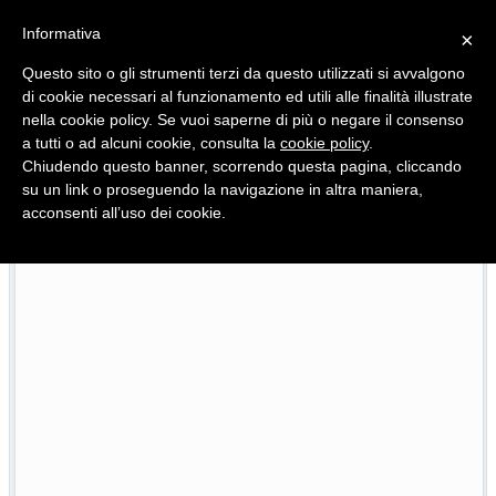
Informativa
×
Questo sito o gli strumenti terzi da questo utilizzati si avvalgono
di cookie necessari al funzionamento ed utili alle finalità illustrate
nella cookie policy. Se vuoi saperne di più o negare il consenso
Quotidiano d'informazione distribuito in Molise con
a tutti o ad alcuni cookie, consulta la
cookie policy
.
Chiudendo questo banner, scorrendo questa pagina, cliccando
su un link o proseguendo la navigazione in altra maniera,
acconsenti all’uso dei cookie.
468 progetti finanziati, 33 in ritardo: Niro riferisce sull’attu
23/07/2026