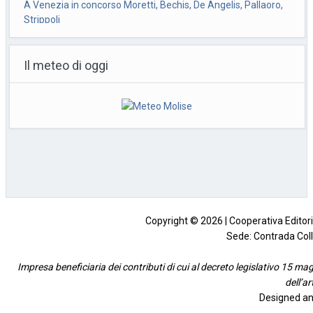
Ok da Cdm a ddl su imputabilità minori, Nordio: non abbassa
l’età
Il meteo di oggi
Roma, 23 lug. (askanews) -"La criminalità
minorile è in aumento sia
quantitativamente che qualitativamente.
Non
[...]
Zelensky ringrazia l’Ue per 21esimo pacchetto sanzioni alla
Russia
Kiev, 23 lug. (askanews) – Il presidente
ucraino Volodymyr Zelensky ha ringraziato
l’Unione europea e
[...]
Copyright © 2026 | Cooperativa Editorial
Sede: Contrada Coll
Impresa beneficiaria dei contributi di cui al decreto legislativo 15 mag
dell’a
Designed an