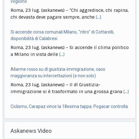
Si accende corsa comunali Milano, "ritiro" di Cottarelli,
disponibilità di Calabresi
Roma, 23 lug. (askanews) – Si accende il clima politico
a Milano in vista delle
[...]
Allarme rosso su dl giustizia-immigrazione, caos
maggioranza su intercettazioni (e non solo)
Roma, 23 lug. (askanews) – Il dl Giustizia-
immigrazione si è trasformato in una grossa grana
[...]
Ciclismo, Carapaz vince la 18esima tappa. Pogacar controlla
Roma, 23 lug. (askanews) – Richard Carapaz conquista
la 18ª tappa del Tour de France
[...]
Stretta governo su reati di minori. Meloni: chi sbaglia paga
sempre
Askanews Video
Roma, 23 lug. (askanews) – Un provvedimento che
renderà più facile punire i minorenni che
[...]