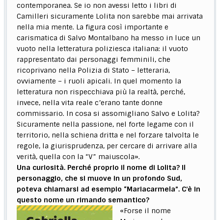
contemporanea. Se io non avessi letto i libri di
Camilleri sicuramente Lolita non sarebbe mai arrivata
nella mia mente. La figura così importante e
carismatica di Salvo Montalbano ha messo in luce un
vuoto nella letteratura poliziesca italiana: il vuoto
rappresentato dai personaggi femminili, che
ricoprivano nella Polizia di Stato – letteraria,
ovviamente – i ruoli apicali. In quel momento la
letteratura non rispecchiava più la realtà, perché,
invece, nella vita reale c’erano tante donne
commissario. In cosa si assomigliano Salvo e Lolita?
Sicuramente nella passione, nel forte legame con il
territorio, nella schiena dritta e nel forzare talvolta le
regole, la giurisprudenza, per cercare di arrivare alla
verità, quella con la “V” maiuscola».
Una curiosità. Perché proprio il nome di Lolita? Il
personaggio, che si muove in un profondo Sud,
poteva chiamarsi ad esempio “Mariacarmela”. C’è in
questo nome un rimando semantico?
«Forse il nome