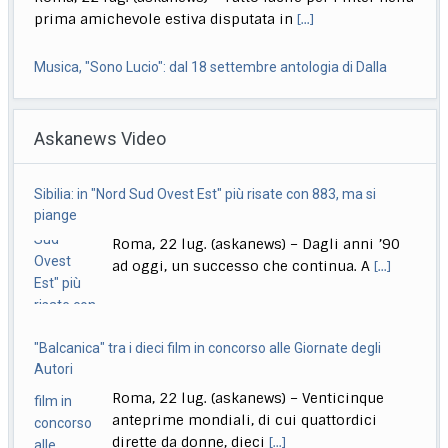
prima amichevole estiva disputata in
[...]
Musica, "Sono Lucio": dal 18 settembre antologia di Dalla
Roma, 22 lug. (askanews) – Il 18 settembre esce "Sono
Askanews Video
Lucio" (Sony Music Italy), l’antologia
[...]
Delmastro, Giunta Camera dice no a uso chat, opposizioni
Sibilia: in "Nord Sud Ovest Est" più risate con 883, ma si
all’attacco in Parlamento
piange
Roma, 22 lug. (askanews) – Opposizioni all’attacco in
Roma, 22 lug. (askanews) – Dagli anni ’90
Parlamento per la decisione della Giunta delle
[...]
ad oggi, un successo che continua. A
[...]
"Balcanica" tra i dieci film in concorso alle Giornate degli
Autori
Roma, 22 lug. (askanews) – Venticinque
anteprime mondiali, di cui quattordici
dirette da donne, dieci
[...]