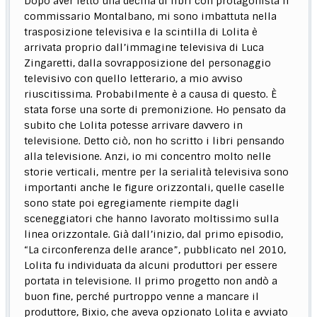
Dopo aver letto una decina di libri con protagonista il
commissario Montalbano, mi sono imbattuta nella
trasposizione televisiva e la scintilla di Lolita è
arrivata proprio dall’immagine televisiva di Luca
Zingaretti, dalla sovrapposizione del personaggio
televisivo con quello letterario, a mio avviso
riuscitissima. Probabilmente è a causa di questo. È
stata forse una sorte di premonizione. Ho pensato da
subito che Lolita potesse arrivare davvero in
televisione. Detto ciò, non ho scritto i libri pensando
alla televisione. Anzi, io mi concentro molto nelle
storie verticali, mentre per la serialità televisiva sono
importanti anche le figure orizzontali, quelle caselle
sono state poi egregiamente riempite dagli
sceneggiatori che hanno lavorato moltissimo sulla
linea orizzontale. Già dall’inizio, dal primo episodio,
“La circonferenza delle arance”, pubblicato nel 2010,
Lolita fu individuata da alcuni produttori per essere
portata in televisione. Il primo progetto non andò a
buon fine, perché purtroppo venne a mancare il
produttore, Bixio, che aveva opzionato Lolita e avviato