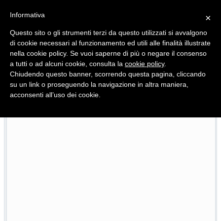
Informativa
×
Questo sito o gli strumenti terzi da questo utilizzati si avvalgono
di cookie necessari al funzionamento ed utili alle finalità illustrate
nella cookie policy. Se vuoi saperne di più o negare il consenso
Quotidiano d'informazione distribuito in Molise con
a tutti o ad alcuni cookie, consulta la
cookie policy
.
Chiudendo questo banner, scorrendo questa pagina, cliccando
su un link o proseguendo la navigazione in altra maniera,
acconsenti all’uso dei cookie.
L’edizione completa di Primo Piano Molise del 22 luglio
22/07/2