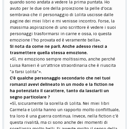
quando sono andata a vedere la prima puntata. Ho
avuto per le due ore della proiezione la pelle d’oca:
sembrava che il personaggio di Lolita uscisse dalle
pagine dei miei libri e mi venisse incontro. Forse, la
massima aspirazione di uno scrittore è vedere i suoi
personaggi trasformarsi in carne e ossa, io questa
emozione l’ho provata ed è veramente bella».
Si nota da come ne parli. Anche adesso riesci a
trasmettere quella stessa emozione.
«Sì, mi emoziono sempre moltissimo, anche perché
Luisa Ranieri è un’attrice straordinaria che è riuscita
“a farsi Lolita”».
C’è qualche personaggio secondario che nei tuoi
romanzi avevi delineato in un modo e la fiction ne
ha potenziato il carattere, tanto da lasciarti un
segno particolare ?
«Sì, sicuramente la sorella di Lolita. Nei miei libri
Carmela e Lolita hanno un rapporto molto conflittuale,
tra loro è una guerra continua. Invece, nella fiction c’è
questa rivalità, ma ci sono anche dei momenti di
sorellanza molto belli. Si avverte molto il senso della