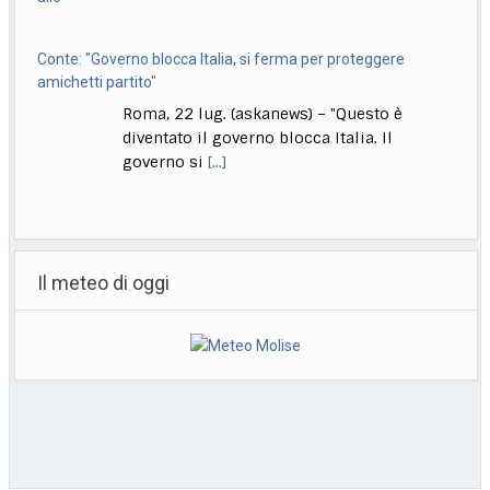
Conte: "Governo blocca Italia, si ferma per proteggere
amichetti partito"
Roma, 22 lug. (askanews) – "Questo è
diventato il governo blocca Italia. Il
governo si
[...]
Bologna, Salvini: non dico Lepore abbia istigato ma se usi
certi toni..
Il meteo di oggi
Bologna, 22 lug. (askanews) – "Non voglio
dire che qualcuno abbia istigato alla
violenza o
[...]
Muore a 18 anni l’attrice Kaylee Hottle, star di "Godzilla vs
Kong"
Milano, 22 lug. (askanews) – Kaylee Hottle,
attrice diciottenne che ha recitato da
protagonista in
[...]