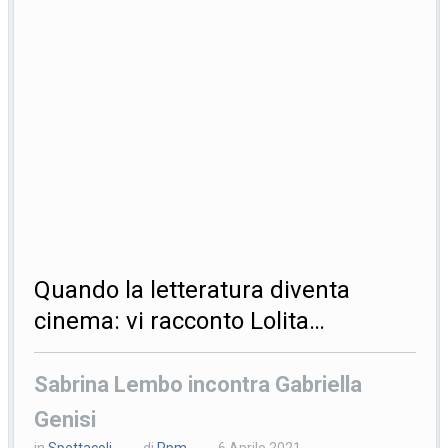
Quando la letteratura diventa
cinema: vi racconto Lolita…
Sabrina Lembo incontra Gabriella
Genisi
in
Spettacoli
di
Ppm
6 Aprile 2021