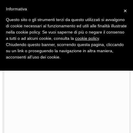
Informativa
×
Questo sito o gli strumenti terzi da questo utilizzati si avvalgono
di cookie necessari al funzionamento ed utili alle finalità illustrate
nella cookie policy. Se vuoi saperne di più o negare il consenso
Quotidiano d'informazione distribuito in Molise con
a tutti o ad alcuni cookie, consulta la
cookie policy
.
Chiudendo questo banner, scorrendo questa pagina, cliccando
su un link o proseguendo la navigazione in altra maniera,
acconsenti all’uso dei cookie.
Scoppia il caso Molise Pride, i 2mila euro della discordia
23/07/2026