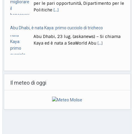
per le pari opportunità, Dipartimento per le
Politiche
[...]
Abu Dhabi, è nata Kaya: primo cucciolo di tricheco
Abu Dhabi, 23 lug. (askanews) – Si chiama
Kaya ed è nata a SeaWorld Abu
[...]
Bolzano Danza, l’orizzonte e l’impegno tra corpi e comunità
Bolzano, 23 lug. (askanews) – C’è l’idea,
Il meteo di oggi
mobile, di un orizzonte al centro del
programma
[...]
Mamdani: non ho lautorità per arrestare Benjamin
Netanyahu
Milano, 23 lug. (askanews) – Il sindaco di
New York, Zohran Mamdani, afferma che il