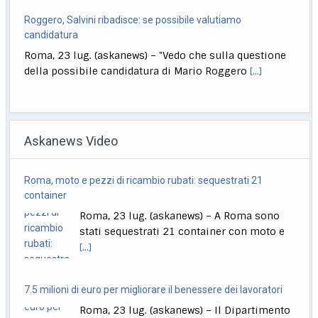
Roggero, Salvini ribadisce: se possibile valutiamo
candidatura
Roma, 23 lug. (askanews) – "Vedo che sulla questione
della possibile candidatura di Mario Roggero
[...]
Venezia83, in anteprima mondiale ‘Oasis: Don’t Look Back In
Anger’
Askanews Video
Milano, 23 lug. (askanews) – "Oasis: Don’t Look Back In
Anger", il documentario dedicato alla
[...]
Roma, moto e pezzi di ricambio rubati: sequestrati 21
Ciclismo, Carapaz vince la 18esima tappa. Pogacar controlla
container
Roma, 23 lug. (askanews) – Richard Carapaz conquista
Roma, 23 lug. (askanews) – A Roma sono
la 18ª tappa del Tour de France
[...]
stati sequestrati 21 container con moto e
[...]
7.5 milioni di euro per migliorare il benessere dei lavoratori
Roma, 23 lug. (askanews) – Il Dipartimento