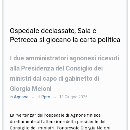
Ospedale declassato, Saia e
Petrecca si giocano la carta politica
I due amministratori agnonesi ricevuti
alla Presidenza del Consiglio dei
ministri dal capo di gabinetto di
Giorgia Meloni
in
Agnone
di
Ppm
11 Giugno 2026
—
—
La “vertenza” dell’ospedale di Agnone finisce
direttamente all’attenzione della presidente del
Consiglio dei ministri, l’onorevole Giorgia Meloni.