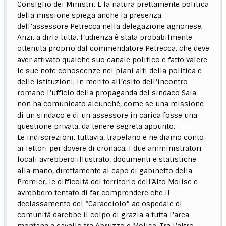
Consiglio dei Ministri. E la natura prettamente politica
della missione spiega anche la presenza
dell’assessore Petrecca nella delegazione agnonese.
Anzi, a dirla tutta, l’udienza è stata probabilmente
ottenuta proprio dal commendatore Petrecca, che deve
aver attivato qualche suo canale politico e fatto valere
le sue note conoscenze nei piani alti della politica e
delle istituzioni. In merito all’esito dell’incontro
romano l’ufficio della propaganda del sindaco Saia
non ha comunicato alcunché, come se una missione
di un sindaco e di un assessore in carica fosse una
questione privata, da tenere segreta appunto.
Le indiscrezioni, tuttavia, trapelano e ne diamo conto
ai lettori per dovere di cronaca. I due amministratori
locali avrebbero illustrato, documenti e statistiche
alla mano, direttamente al capo di gabinetto della
Premier, le difficoltà del territorio dell’Alto Molise e
avrebbero tentato di far comprendere che il
declassamento del “Caracciolo” ad ospedale di
comunità darebbe il colpo di grazia a tutta l’area
montana a cavallo tra Abruzzo e Molise. Tra l’altro,