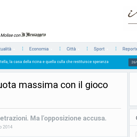
n Molise con
tualità
Economia
Città
Sport
Reporte
la ricina e quella culla che restituisce speranza
La pr
26/07/2026
quota massima con il gioco
detrazioni. Ma l’opposizione accusa.
o 2014