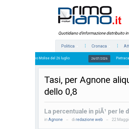
Quotidiano d'informazione distribuito i
Politica
Cronaca
At
 Piano Molise del 26 luglio
Pietracatella, la casa del
26/07/2026
Tasi, per Agnone ali
dello 0,8
La percentuale in piÃ¹ per le 
in
Agnone
di
redazione web
22 Maggi
—
—