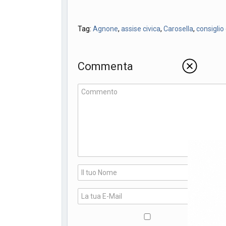
Tag:
Agnone
,
assise civica
,
Carosella
,
consigli
Commenta
*
*