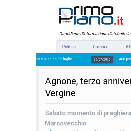
Quotidiano d'informazione distribuito i
Politica
Cronaca
At
o Piano Molise del 23 luglio
468 progetti finanziati, 3
23/07/2026
Agnone, terzo anniver
Vergine
Sabato momento di preghiera e
Marcovecchio