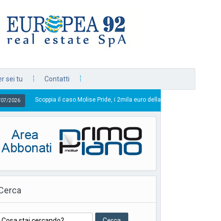
r sei tu
Contatti
pia il caso Molise Pride, i 2mila euro della discordia
23/07/2026
Cerca