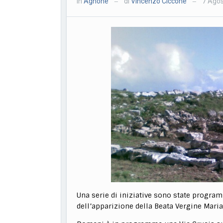
in
Agnone
di
Vincenzo Ciccone
7 Agos
—
—
Una serie di iniziative sono state progra
dell’apparizione della Beata Vergine Mari