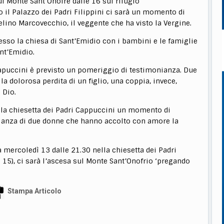
 Monte Sant’Onofre dalle 16 sul rifugio
 il Palazzo dei Padri Filippini ci sarà un momento di
elino Marcovecchio, il veggente che ha visto la Vergine.
sso la chiesa di Sant’Emidio con i bambini e le famiglie
nt’Emidio.
 Capuccini è previsto un pomeriggio di testimonianza. Due
a dolorosa perdita di un figlio, una coppia, invece,
 Dio.
o la chiesetta dei Padri Cappuccini un momento di
nianza di due donne che hanno accolto con amore la
 mercoledì 13 dalle 21.30 nella chiesetta dei Padri
l 15), ci sarà l’ascesa sul Monte Sant’Onofrio ‘pregando
Stampa Articolo