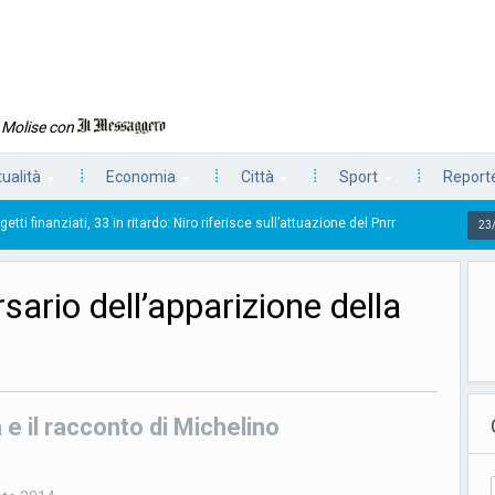
n Molise con
tualità
Economia
Città
Sport
Reporte
3 in ritardo: Niro riferisce sull’attuazione del Pnrr
Scop
23/07/2026
sario dell’apparizione della
 il racconto di Michelino