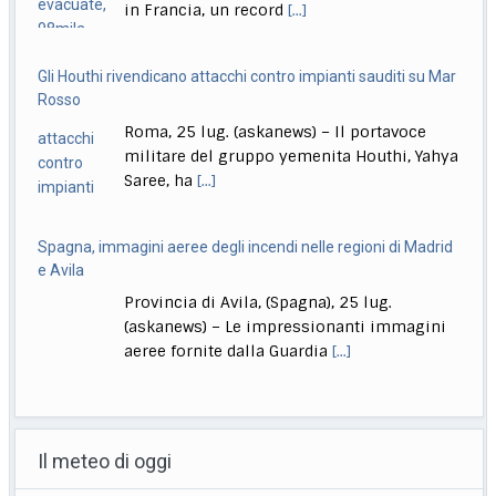
Gli Houthi rivendicano attacchi contro impianti sauditi su Mar
Rosso
Roma, 25 lug. (askanews) – Il portavoce
militare del gruppo yemenita Houthi, Yahya
Saree, ha
[...]
Spagna, immagini aeree degli incendi nelle regioni di Madrid
e Avila
Provincia di Avila, (Spagna), 25 lug.
(askanews) – Le impressionanti immagini
aeree fornite dalla Guardia
[...]
India, lascia il ministro dell’Istruzione, studenti in festa: finally
Roma, 25 lug. (askanews) – Gli studenti
Il meteo di oggi
sono tornati in piazza a Nuova Dehli, in
[...]