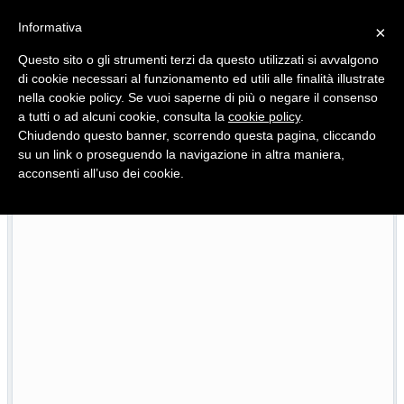
Informativa
×
Questo sito o gli strumenti terzi da questo utilizzati si avvalgono
di cookie necessari al funzionamento ed utili alle finalità illustrate
nella cookie policy. Se vuoi saperne di più o negare il consenso
Quotidiano d'informazione distribuito in Molise con
a tutti o ad alcuni cookie, consulta la
cookie policy
.
Chiudendo questo banner, scorrendo questa pagina, cliccando
su un link o proseguendo la navigazione in altra maniera,
acconsenti all’uso dei cookie.
Pietracatella, la casa della ricina e quella culla che restitu
26/07/2026