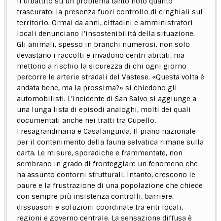
il dibattito su un problema tanto noto quanto
trascurato: la presenza fuori controllo di cinghiali sul
territorio. Ormai da anni, cittadini e amministratori
locali denunciano l’insostenibilità della situazione.
Gli animali, spesso in branchi numerosi, non solo
devastano i raccolti e invadono centri abitati, ma
mettono a rischio la sicurezza di chi ogni giorno
percorre le arterie stradali del Vastese. «Questa volta è
andata bene, ma la prossima?» si chiedono gli
automobilisti. L’incidente di San Salvo si aggiunge a
una lunga lista di episodi analoghi, molti dei quali
documentati anche nei tratti tra Cupello,
Fresagrandinaria e Casalanguida. Il piano nazionale
per il contenimento della fauna selvatica rimane sulla
carta. Le misure, sporadiche e frammentate, non
sembrano in grado di fronteggiare un fenomeno che
ha assunto contorni strutturali. Intanto, crescono le
paure e la frustrazione di una popolazione che chiede
con sempre più insistenza controlli, barriere,
dissuasori e soluzioni coordinate tra enti locali,
regioni e governo centrale. La sensazione diffusa è