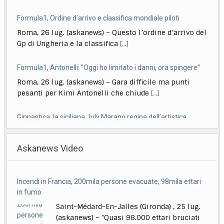
Formula1, Ordine d’arrivo e classifica mondiale piloti
Roma, 26 lug. (askanews) – Questo l’ordine d’arrivo del
Gp di Ungheria e la classifica
[...]
Formula1, Antonelli: "Oggi ho limitato i danni, ora spingere"
Roma, 26 lug. (askanews) – Gara difficile ma punti
pesanti per Kimi Antonelli che chiude
[...]
Ginnastica, la siciliana July Marano regina dell’artistica
Roma, 26 lug. (askanews) – La nuova regina
Askanews Video
dell’artistica italiana, diciotto anni il prossimo
settembre,
[...]
Incendi in Francia, 200mila persone evacuate, 98mila ettari
Quirinale, La Russa: Meloni al Colle? Non questa, forse la
in fumo
prossima volta
Saint-Médard-En-Jalles (Gironda) , 25 lug.
Roma, 26 lug. (askanews) – "Secondo me lo diventerà
(askanews) – "Quasi 98.000 ettari bruciati
presidente della Repubblica, magari la prossima
[...]
in Francia, un record
[...]