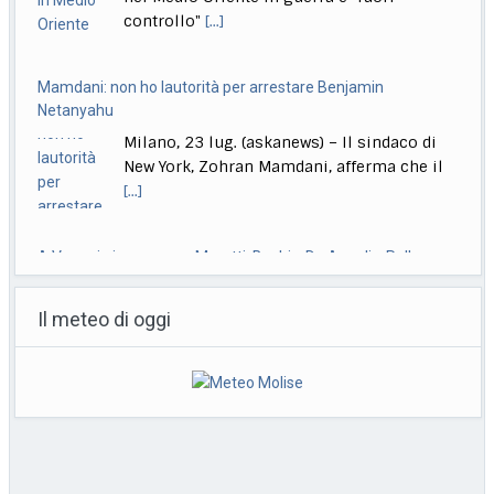
controllo"
[...]
Mamdani: non ho lautorità per arrestare Benjamin
Netanyahu
Milano, 23 lug. (askanews) – Il sindaco di
New York, Zohran Mamdani, afferma che il
[...]
A Venezia in concorso Moretti, Bechis, De Angelis, Pallaoro,
Strippoli
Il meteo di oggi
Roma, 23 lug. (askanews) – Nanni Moretti
torna in concorso a Venezia, a 37 anni
[...]
Ok da Cdm a ddl su imputabilità minori, Nordio: non abbassa
l’età
Roma, 23 lug. (askanews) -"La criminalità