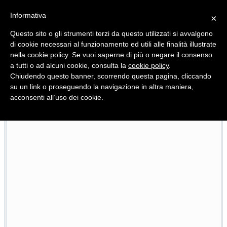
Informativa
×
Questo sito o gli strumenti terzi da questo utilizzati si avvalgono
di cookie necessari al funzionamento ed utili alle finalità illustrate
nella cookie policy. Se vuoi saperne di più o negare il consenso
Quotidiano d'informazione distribuito in Molise con
a tutti o ad alcuni cookie, consulta la
cookie policy
.
Chiudendo questo banner, scorrendo questa pagina, cliccando
su un link o proseguendo la navigazione in altra maniera,
acconsenti all’uso dei cookie.
L’edizione completa di Primo Piano Molise del 23 luglio
6
23/07/