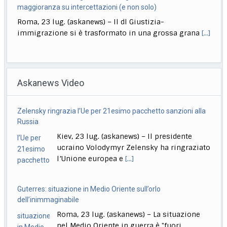
maggioranza su intercettazioni (e non solo)
Roma, 23 lug. (askanews) – Il dl Giustizia-
immigrazione si è trasformato in una grossa grana
[...]
Ciclismo, Carapaz vince la 18esima tappa. Pogacar controlla
Roma, 23 lug. (askanews) – Richard Carapaz conquista
Askanews Video
la 18ª tappa del Tour de France
[...]
Stretta governo su reati di minori. Meloni: chi sbaglia paga
Zelensky ringrazia l’Ue per 21esimo pacchetto sanzioni alla
sempre
Russia
Roma, 23 lug. (askanews) – Un provvedimento che
Kiev, 23 lug. (askanews) – Il presidente
renderà più facile punire i minorenni che
[...]
ucraino Volodymyr Zelensky ha ringraziato
l’Unione europea e
[...]
Guterres: situazione in Medio Oriente sull’orlo
dell’inimmaginabile
Roma, 23 lug. (askanews) – La situazione
nel Medio Oriente in guerra è "fuori