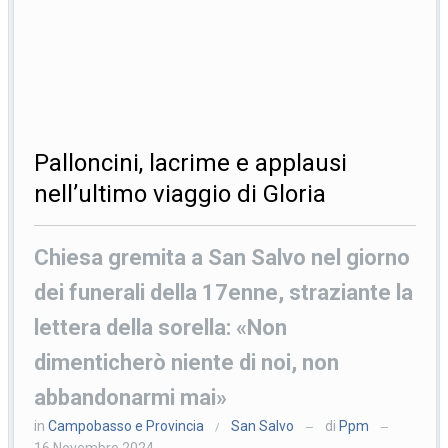
Palloncini, lacrime e applausi
nell’ultimo viaggio di Gloria
Chiesa gremita a San Salvo nel giorno
dei funerali della 17enne, straziante la
lettera della sorella: «Non
dimenticherò niente di noi, non
abbandonarmi mai»
in
Campobasso e Provincia
San Salvo
di
Ppm
/
—
—
16 Novembre 2024