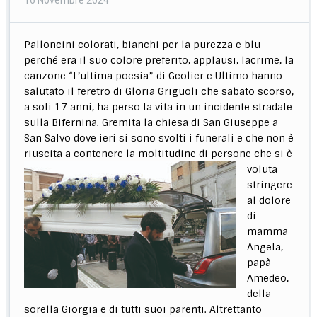
Palloncini colorati, bianchi per la purezza e blu
perché era il suo colore preferito, applausi, lacrime, la
canzone “L’ultima poesia” di Geolier e Ultimo hanno
salutato il feretro di Gloria Griguoli che sabato scorso,
a soli 17 anni, ha perso la vita in un incidente stradale
sulla Bifernina. Gremita la chiesa di San Giuseppe a
San Salvo dove ieri si sono svolti i funerali e che non è
riuscita a contenere la moltitudine di persone che
si è
voluta
stringere
al dolore
di
mamma
Angela,
papà
Amedeo,
della
sorella Giorgia e di tutti suoi parenti. Altrettanto