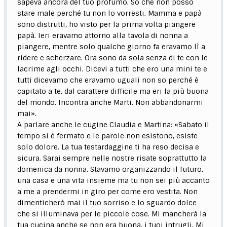
sapeva ancora del tuo profumo. So che non posso
stare male perché tu non lo vorresti. Mamma e papà
sono distrutti, ho visto per la prima volta piangere
papà. Ieri eravamo attorno alla tavola di nonna a
piangere, mentre solo qualche giorno fa eravamo lì a
ridere e scherzare. Ora sono da sola senza di te con le
lacrime agli occhi. Dicevi a tutti che ero una mini te e
tutti dicevamo che eravamo uguali non so perché è
capitato a te, dal carattere difficile ma eri la più buona
del mondo. Incontra anche Marti. Non abbandonarmi
mai».
A parlare anche le cugine Claudia e Martina: «Sabato il
tempo si è fermato e le parole non esistono, esiste
solo dolore. La tua testardaggine ti ha reso decisa e
sicura. Sarai sempre nelle nostre risate soprattutto la
domenica da nonna. Stavamo organizzando il futuro,
una casa e una vita insieme ma tu non sei più accanto
a me a prendermi in giro per come ero vestita. Non
dimenticherò mai il tuo sorriso e lo sguardo dolce
che si illuminava per le piccole cose. Mi mancherà la
tua cucina anche se non era buona, i tuoi intrugli. Mi