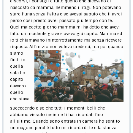
discorsi, i consigli e tutto quello che dicevano di
nascosto da mamma, nemmeno i litigi. Non potevano
stare l’una senza l’altra e se avessi saputo che ti avrei
perso così presto avrei passato più tempo con te.
Quel maledetto giorno mamma mi ha detto che avevi
fatto un incidente grave e avevo già capito. Mamma ed
io ti chiamavano ininterrottamente ma senza ricevere
risposta. All’inizio non volevo crederci,
ma poi quando
siamo
finiti in
quella
sala ho
capito
davvero
quello
che stava
succedendo e so che tutti i momenti belli che
abbiamo vissuto insieme li hai ricordati fino
all’ultimo. Quando sono entrata in camera ho sentito
un magone perché tutto mi ricorda di te e la stanza