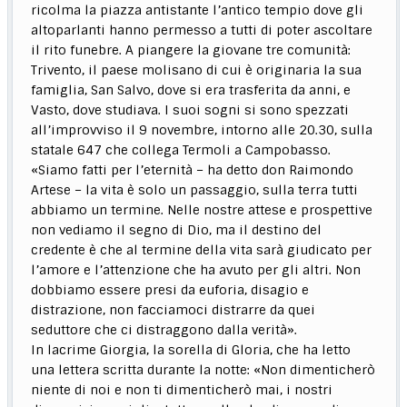
ricolma la piazza antistante l’antico tempio dove gli
altoparlanti hanno permesso a tutti di poter ascoltare
il rito funebre. A piangere la giovane tre comunità:
Trivento, il paese molisano di cui è originaria la sua
famiglia, San Salvo, dove si era trasferita da anni, e
Vasto, dove studiava. I suoi sogni si sono spezzati
all’improvviso il 9 novembre, intorno alle 20.30, sulla
statale 647 che collega Termoli a Campobasso.
«Siamo fatti per l’eternità – ha detto don Raimondo
Artese – la vita è solo un passaggio, sulla terra tutti
abbiamo un termine. Nelle nostre attese e prospettive
non vediamo il segno di Dio, ma il destino del
credente è che al termine della vita sarà giudicato per
l’amore e l’attenzione che ha avuto per gli altri. Non
dobbiamo essere presi da euforia, disagio e
distrazione, non facciamoci distrarre da quei
seduttore che ci distraggono dalla verità».
In lacrime Giorgia, la sorella di Gloria, che ha letto
una lettera scritta durante la notte: «Non dimenticherò
niente di noi e non ti dimenticherò mai, i nostri