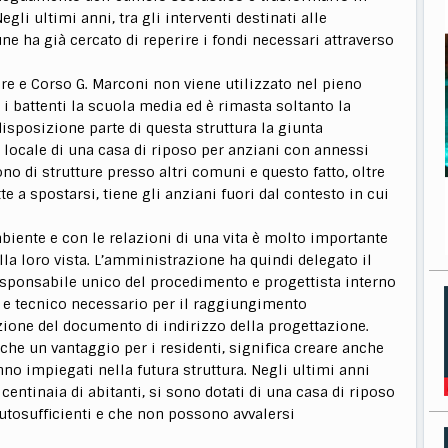
gli ultimi anni, tra gli interventi destinati alle
ne ha già cercato di reperire i fondi necessari attraverso
bre e Corso G. Marconi non viene utilizzato nel pieno
 i battenti la scuola media ed è rimasta soltanto la
disposizione parte di questa struttura la giunta
locale di una casa di riposo per anziani con annessi
ono di strutture presso altri comuni e questo fatto, oltre
e a spostarsi, tiene gli anziani fuori dal contesto in cui
mbiente e con le relazioni di una vita è molto importante
la loro vista. L’amministrazione ha quindi delegato il
esponsabile unico del procedimento e progettista interno
 e tecnico necessario per il raggiungimento
azione del documento di indirizzo della progettazione.
 che un vantaggio per i residenti, significa creare anche
nno impiegati nella futura struttura. Negli ultimi anni
 centinaia di abitanti, si sono dotati di una casa di riposo
utosufficienti e che non possono avvalersi