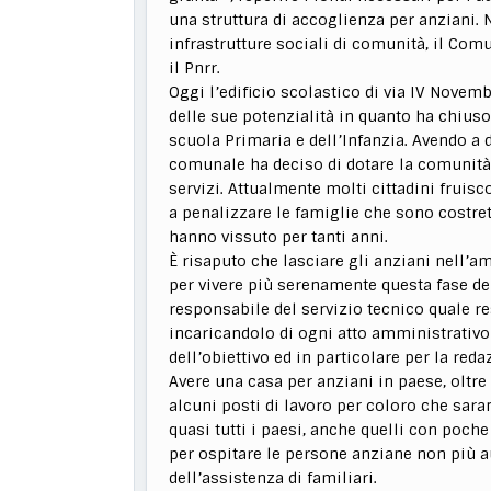
una struttura di accoglienza per anziani. Ne
infrastrutture sociali di comunità, il Comu
il Pnrr.
Oggi l’edificio scolastico di via IV Novem
delle sue potenzialità in quanto ha chiuso
scuola Primaria e dell’Infanzia. Avendo a 
comunale ha deciso di dotare la comunità 
servizi. Attualmente molti cittadini fruisc
a penalizzare le famiglie che sono costrett
hanno vissuto per tanti anni.
È risaputo che lasciare gli anziani nell’a
per vivere più serenamente questa fase del
responsabile del servizio tecnico quale r
incaricandolo di ogni atto amministrativo
dell’obiettivo ed in particolare per la red
Avere una casa per anziani in paese, oltre
alcuni posti di lavoro per coloro che sara
quasi tutti i paesi, anche quelli con poche
per ospitare le persone anziane non più a
dell’assistenza di familiari.