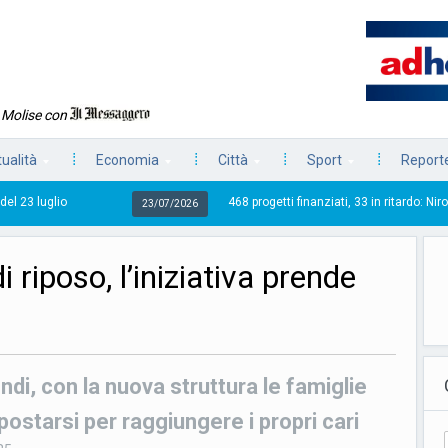
n Molise con
tualità
Economia
Città
Sport
Reporte
468 progetti finanziati, 33 in ritardo: Niro riferisce sull’a
23/07/2026
 riposo, l’iniziativa prende
ndi, con la nuova struttura le famiglie
ostarsi per raggiungere i propri cari