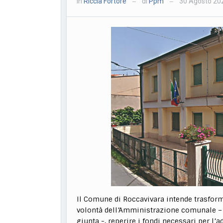
in
Riccia Fortore
di
Ppm
30 Agosto 20
—
—
Il Comune di Roccavivara intende trasforma
volontà dell’Amministrazione comunale – in
giunta -, reperire i fondi necessari per l’