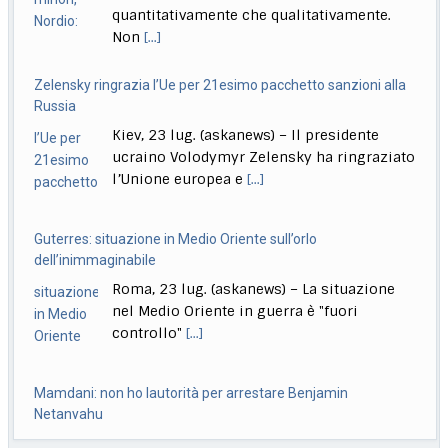
Roma, 23 lug. (askanews) – Un provvedimento che
Kiev, 23 lug. (askanews) – Il presidente
renderà più facile punire i minorenni che
[...]
ucraino Volodymyr Zelensky ha ringraziato
l’Unione europea e
[...]
Guterres: situazione in Medio Oriente sull’orlo
dell’inimmaginabile
Roma, 23 lug. (askanews) – La situazione
nel Medio Oriente in guerra è "fuori
controllo"
[...]
Mamdani: non ho lautorità per arrestare Benjamin
Netanyahu
Milano, 23 lug. (askanews) – Il sindaco di
New York, Zohran Mamdani, afferma che il
[...]
A Venezia in concorso Moretti, Bechis, De Angelis, Pallaoro,
Strippoli