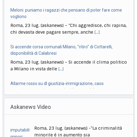
chi devasta deve pagare sempre, anche
[...]
Si accende corsa comunali Milano, "ritiro" di Cottarelli,
disponibilità di Calabresi
Roma, 23 lug. (askanews) – Si accende il clima politico
a Milano in vista delle
[...]
Allarme rosso su dl giustizia-immigrazione, caos
maggioranza su intercettazioni (e non solo)
Roma, 23 lug. (askanews) – Il dl Giustizia-
immigrazione si è trasformato in una grossa grana
[...]
Ciclismo, Carapaz vince la 18esima tappa. Pogacar controlla
Roma, 23 lug. (askanews) – Richard Carapaz conquista
Askanews Video
la 18ª tappa del Tour de France
[...]
Stretta governo su reati di minori. Meloni: chi sbaglia paga
Zelensky ringrazia l’Ue per 21esimo pacchetto sanzioni alla
sempre
Russia