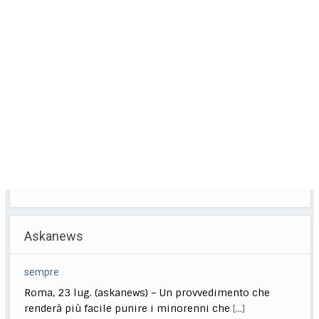
Askanews
Meloni: puniamo i ragazzi che pensano di poter fare come
vogliono
Roma, 23 lug. (askanews) – "Chi aggredisce, chi rapina,