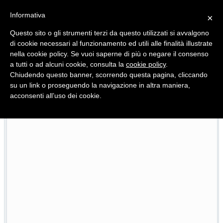
Informativa
×
Questo sito o gli strumenti terzi da questo utilizzati si avvalgono
di cookie necessari al funzionamento ed utili alle finalità illustrate
nella cookie policy. Se vuoi saperne di più o negare il consenso
Quotidiano d'informazione distribuito in Molise con
a tutti o ad alcuni cookie, consulta la
cookie policy
.
Chiudendo questo banner, scorrendo questa pagina, cliccando
su un link o proseguendo la navigazione in altra maniera,
acconsenti all’uso dei cookie.
L’edizione completa di Primo Piano Molise del 23 luglio
23/07/2026