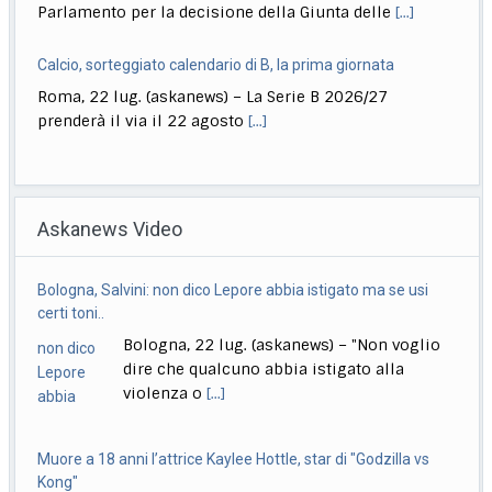
Parlamento per la decisione della Giunta delle
[...]
Calcio, sorteggiato calendario di B, la prima giornata
Roma, 22 lug. (askanews) – La Serie B 2026/27
prenderà il via il 22 agosto
[...]
Ciclismo, Philipsen torna al successo. Pogacar resta in giallo
Roma, 22 lug. (askanews) – Jasper Philipsen torna a
Askanews Video
vincere al Tour de France. Il
[...]
Calcio, Inter tutto facile alla prima: 16-0 all’Aasen
Bologna, Salvini: non dico Lepore abbia istigato ma se usi
Roma, 22 lug. (askanews) – Tutto facile per l’Inter nella
certi toni..
prima amichevole estiva disputata in
[...]
Bologna, 22 lug. (askanews) – "Non voglio
dire che qualcuno abbia istigato alla
violenza o
[...]
Muore a 18 anni l’attrice Kaylee Hottle, star di "Godzilla vs
Kong"