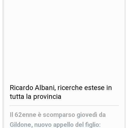
Ricardo Albani, ricerche estese in
tutta la provincia
Il 62enne è scomparso giovedì da
Gildone, nuovo appello del figlio: