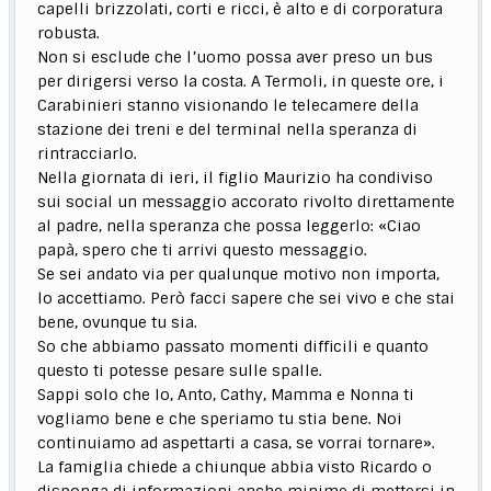
capelli brizzolati, corti e ricci, è alto e di corporatura
robusta.
Non si esclude che l’uomo possa aver preso un bus
per dirigersi verso la costa. A Termoli, in queste ore, i
Carabinieri stanno visionando le telecamere della
stazione dei treni e del terminal nella speranza di
rintracciarlo.
Nella giornata di ieri, il figlio Maurizio ha condiviso
sui social un messaggio accorato rivolto direttamente
al padre, nella speranza che possa leggerlo: «Ciao
papà, spero che ti arrivi questo messaggio.
Se sei andato via per qualunque motivo non importa,
lo accettiamo. Però facci sapere che sei vivo e che stai
bene, ovunque tu sia.
So che abbiamo passato momenti difficili e quanto
questo ti potesse pesare sulle spalle.
Sappi solo che Io, Anto, Cathy, Mamma e Nonna ti
vogliamo bene e che speriamo tu stia bene. Noi
continuiamo ad aspettarti a casa, se vorrai tornare».
La famiglia chiede a chiunque abbia visto Ricardo o
disponga di informazioni anche minime di mettersi in