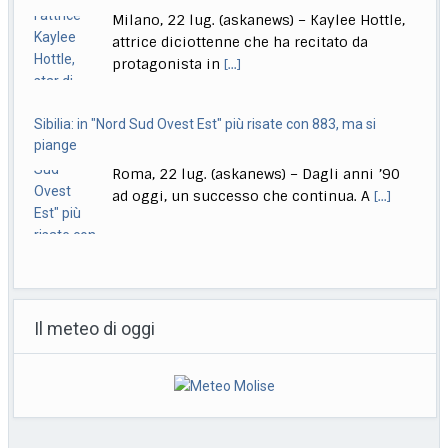
Milano, 22 lug. (askanews) – Kaylee Hottle,
attrice diciottenne che ha recitato da
protagonista in
[...]
Sibilia: in "Nord Sud Ovest Est" più risate con 883, ma si
piange
Roma, 22 lug. (askanews) – Dagli anni ’90
ad oggi, un successo che continua. A
[...]
"Balcanica" tra i dieci film in concorso alle Giornate degli
Autori
Il meteo di oggi
Roma, 22 lug. (askanews) – Venticinque
anteprime mondiali, di cui quattordici
dirette da donne, dieci
[...]
Conte: "Governo blocca Italia, si ferma per proteggere