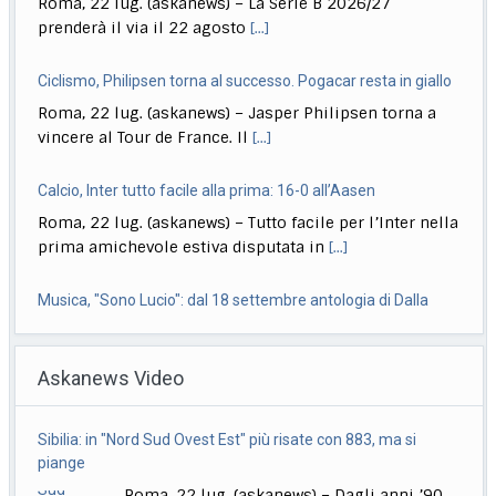
Roma, 22 lug. (askanews) – La Serie B 2026/27
prenderà il via il 22 agosto
[...]
Ciclismo, Philipsen torna al successo. Pogacar resta in giallo
Roma, 22 lug. (askanews) – Jasper Philipsen torna a
vincere al Tour de France. Il
[...]
Calcio, Inter tutto facile alla prima: 16-0 all’Aasen
Roma, 22 lug. (askanews) – Tutto facile per l’Inter nella
prima amichevole estiva disputata in
[...]
Musica, "Sono Lucio": dal 18 settembre antologia di Dalla
Roma, 22 lug. (askanews) – Il 18 settembre esce "Sono
Askanews Video
Lucio" (Sony Music Italy), l’antologia
[...]
Delmastro, Giunta Camera dice no a uso chat, opposizioni
Sibilia: in "Nord Sud Ovest Est" più risate con 883, ma si
all’attacco in Parlamento
piange
Roma, 22 lug. (askanews) – Opposizioni all’attacco in
Roma, 22 lug. (askanews) – Dagli anni ’90
Parlamento per la decisione della Giunta delle
[...]