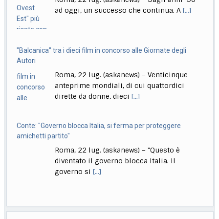
ad oggi, un successo che continua. A
[...]
"Balcanica" tra i dieci film in concorso alle Giornate degli
Autori
Roma, 22 lug. (askanews) – Venticinque
anteprime mondiali, di cui quattordici
dirette da donne, dieci
[...]
Conte: "Governo blocca Italia, si ferma per proteggere
amichetti partito"
Roma, 22 lug. (askanews) – "Questo è
diventato il governo blocca Italia. Il
governo si
[...]
Bologna, Salvini: non dico Lepore abbia istigato ma se usi
certi toni..
Il meteo di oggi
Bologna, 22 lug. (askanews) – "Non voglio