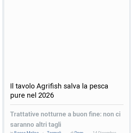
Il tavolo Agrifish salva la pesca
pure nel 2026
Trattative notturne a buon fine: non ci
saranno altri tagli
in
Basso Molise
Termoli
di
Ppm
14 Dicembre