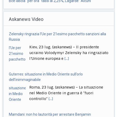
Bce lascia "per ora" tassi al 2,25%, Lagarde: ‘Alcuni
valutavano rialzo’
Askanews Video
Roma, 23 lug. (askanews) – Tassi di interesse fermi al
2,25% "per ora" nell’area euro.
[...]
Zelensky ringrazia l’Ue per 21esimo pacchetto sanzioni alla
Meloni: puniamo i ragazzi che pensano di poter fare come
Russia
vogliono
Kiev, 23 lug. (askanews) – Il presidente
Roma, 23 lug. (askanews) – "Chi aggredisce, chi rapina,
ucraino Volodymyr Zelensky ha ringraziato
chi devasta deve pagare sempre, anche
[...]
l’Unione europea e
[...]
Guterres: situazione in Medio Oriente sull’orlo
dell’inimmaginabile
Roma, 23 lug. (askanews) – La situazione
nel Medio Oriente in guerra è "fuori
controllo"
[...]
Mamdani: non ho lautorità per arrestare Benjamin
Netanyahu