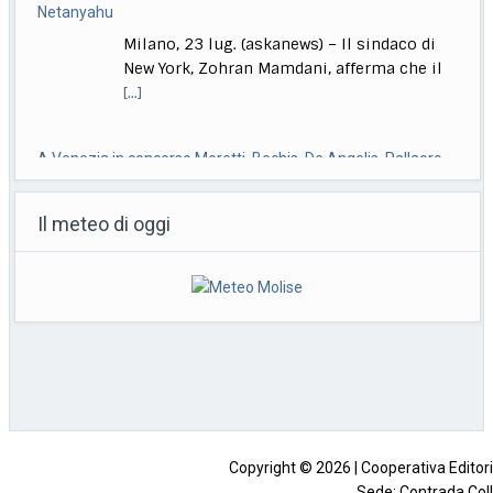
Milano, 23 lug. (askanews) – Il sindaco di
New York, Zohran Mamdani, afferma che il
[...]
A Venezia in concorso Moretti, Bechis, De Angelis, Pallaoro,
Strippoli
Il meteo di oggi
Roma, 23 lug. (askanews) – Nanni Moretti
torna in concorso a Venezia, a 37 anni
[...]
Ok da Cdm a ddl su imputabilità minori, Nordio: non abbassa
l’età
Roma, 23 lug. (askanews) -"La criminalità
minorile è in aumento sia
quantitativamente che qualitativamente.
Non
[...]
Copyright © 2026 | Cooperativa Editorial
Sede: Contrada Coll