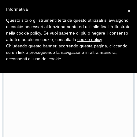
Informativa
×
Questo sito o gli strumenti terzi da questo utilizzati si avvalgono
di cookie necessari al funzionamento ed utili alle finalità illustrate
nella cookie policy. Se vuoi saperne di più o negare il consenso
Quotidiano d'informazione distribuito in Molise con
a tutti o ad alcuni cookie, consulta la
cookie policy
.
Chiudendo questo banner, scorrendo questa pagina, cliccando
su un link o proseguendo la navigazione in altra maniera,
acconsenti all’uso dei cookie.
l Pnrr
Scoppia il caso Molise Pride, i 2mila euro della
23/07/2026