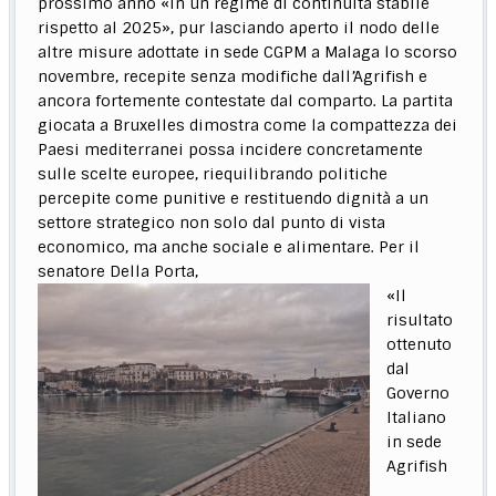
prossimo anno «in un regime di continuità stabile
rispetto al 2025», pur lasciando aperto il nodo delle
altre misure adottate in sede CGPM a Malaga lo scorso
novembre, recepite senza modifiche dall’Agrifish e
ancora fortemente contestate dal comparto. La partita
giocata a Bruxelles dimostra come la compattezza dei
Paesi mediterranei possa incidere concretamente
sulle scelte europee, riequilibrando politiche
percepite come punitive e restituendo dignità a un
settore strategico non solo dal punto di vista
economico, ma anche sociale e alimentare. Per il
senatore Della Porta,
«Il
risultato
ottenuto
dal
Governo
Italiano
in sede
Agrifish