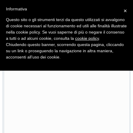
Informativa
×
Questo sito o gli strumenti terzi da questo utilizzati si avvalgono
di cookie necessari al funzionamento ed utili alle finalità illustrate
nella cookie policy. Se vuoi saperne di più o negare il consenso
Quotidiano d'informazione distribuito in Molise con
a tutti o ad alcuni cookie, consulta la
cookie policy
.
Chiudendo questo banner, scorrendo questa pagina, cliccando
su un link o proseguendo la navigazione in altra maniera,
acconsenti all’uso dei cookie.
Pietracatella, la casa della ricina e quella culla che restitu
26/07/2026