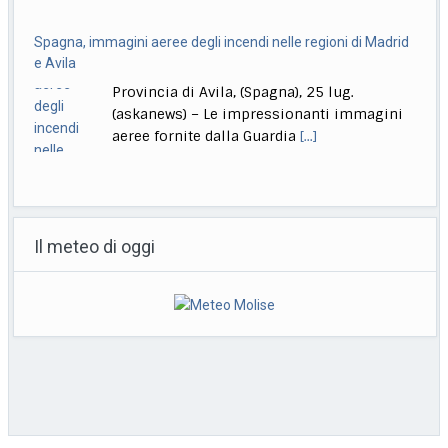
Spagna, immagini aeree degli incendi nelle regioni di Madrid
e Avila
Provincia di Avila, (Spagna), 25 lug.
(askanews) – Le impressionanti immagini
aeree fornite dalla Guardia
[...]
India, lascia il ministro dell’Istruzione, studenti in festa: finally
Roma, 25 lug. (askanews) – Gli studenti
Il meteo di oggi
sono tornati in piazza a Nuova Dehli, in
[...]
Giornalista ucciso a Eboli, fermato un uomo nascosto in un
casolare
Napoli, 25 lug. (askanews) – Svolta nelle
indagini sul giornalista salernitano Luigi
Esposito trovato carbonizzato
[...]