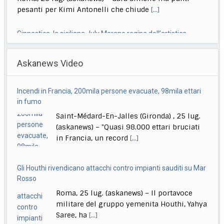
pesanti per Kimi Antonelli che chiude
[...]
Ginnastica, la siciliana July Marano regina dell’artistica
Roma, 26 lug. (askanews) – La nuova regina
Askanews Video
dell’artistica italiana, diciotto anni il prossimo
settembre,
[...]
Incendi in Francia, 200mila persone evacuate, 98mila ettari
Quirinale, La Russa: Meloni al Colle? Non questa, forse la
in fumo
prossima volta
Saint-Médard-En-Jalles (Gironda) , 25 lug.
Roma, 26 lug. (askanews) – "Secondo me lo diventerà
(askanews) – "Quasi 98.000 ettari bruciati
presidente della Repubblica, magari la prossima
[...]
in Francia, un record
[...]
Gli Houthi rivendicano attacchi contro impianti sauditi su Mar
Rosso
Roma, 25 lug. (askanews) – Il portavoce
militare del gruppo yemenita Houthi, Yahya
Saree, ha
[...]