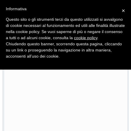
Informativa
×
Questo sito o gli strumenti terzi da questo utilizzati si avvalgono
di cookie necessari al funzionamento ed utili alle finalità illustrate
nella cookie policy. Se vuoi saperne di più o negare il consenso
Quotidiano d'informazione distribuito in Molise con
a tutti o ad alcuni cookie, consulta la
cookie policy
.
Chiudendo questo banner, scorrendo questa pagina, cliccando
su un link o proseguendo la navigazione in altra maniera,
acconsenti all’uso dei cookie.
Viadotto Anacoreta, via libera all’intervento da 15 milioni
22/07/2026