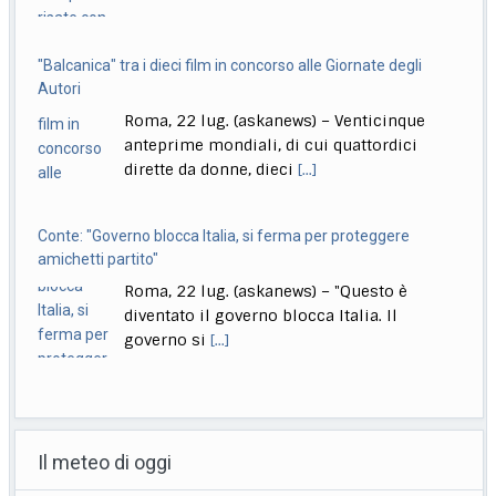
"Balcanica" tra i dieci film in concorso alle Giornate degli
Autori
Roma, 22 lug. (askanews) – Venticinque
anteprime mondiali, di cui quattordici
dirette da donne, dieci
[...]
Conte: "Governo blocca Italia, si ferma per proteggere
amichetti partito"
Roma, 22 lug. (askanews) – "Questo è
diventato il governo blocca Italia. Il
governo si
[...]
Bologna, Salvini: non dico Lepore abbia istigato ma se usi
certi toni..
Il meteo di oggi
Bologna, 22 lug. (askanews) – "Non voglio
dire che qualcuno abbia istigato alla