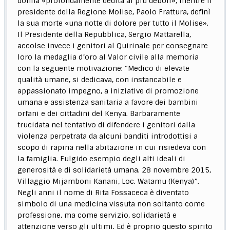
donna «profondamente dedita ai più deboli», mentre il
presidente della Regione Molise, Paolo Frattura, definì
la sua morte «una notte di dolore per tutto il Molise».
Il Presidente della Repubblica, Sergio Mattarella,
accolse invece i genitori al Quirinale per consegnare
loro la medaglia d’oro al Valor civile alla memoria
con la seguente motivazione: “Medico di elevate
qualità umane, si dedicava, con instancabile e
appassionato impegno, a iniziative di promozione
umana e assistenza sanitaria a favore dei bambini
orfani e dei cittadini del Kenya. Barbaramente
trucidata nel tentativo di difendere i genitori dalla
violenza perpetrata da alcuni banditi introdottisi a
scopo di rapina nella abitazione in cui risiedeva con
la famiglia. Fulgido esempio degli alti ideali di
generosità e di solidarietà umana. 28 novembre 2015,
Villaggio Mijamboni Kanani, Loc. Watamu (Kenya)”.
Negli anni il nome di Rita Fossaceca è diventato
simbolo di una medicina vissuta non soltanto come
professione, ma come servizio, solidarietà e
attenzione verso gli ultimi. Ed è proprio questo spirito