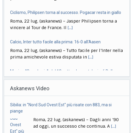
Ciclismo, Philipsen torna al successo. Pogacar resta in giallo
Roma, 22 lug. (askanews) – Jasper Philipsen torna a
vincere al Tour de France. Il
[...]
Calcio, Inter tutto facile alla prima: 16-0 all’Aasen
Roma, 22 lug. (askanews) – Tutto facile per l’Inter nella
prima amichevole estiva disputata in
[...]
Musica, "Sono Lucio": dal 18 settembre antologia di Dalla
Roma, 22 lug. (askanews) – Il 18 settembre esce "Sono
Askanews Video
Lucio" (Sony Music Italy), l’antologia
[...]
Delmastro, Giunta Camera dice no a uso chat, opposizioni
Sibilia: in "Nord Sud Ovest Est" più risate con 883, ma si
all’attacco in Parlamento
piange
Roma, 22 lug. (askanews) – Opposizioni all’attacco in
Roma, 22 lug. (askanews) – Dagli anni ’90
Parlamento per la decisione della Giunta delle
[...]
ad oggi, un successo che continua. A
[...]