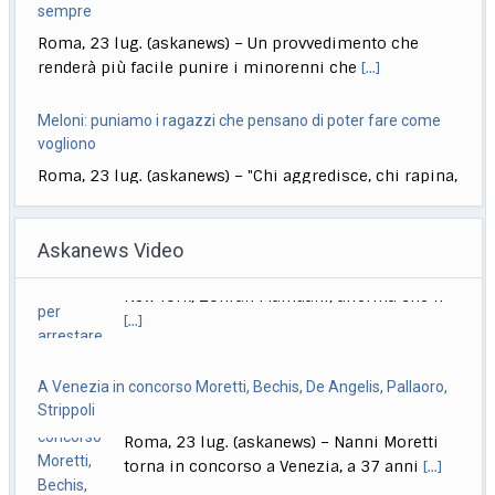
renderà più facile punire i minorenni che
[...]
Meloni: puniamo i ragazzi che pensano di poter fare come
vogliono
Roma, 23 lug. (askanews) – "Chi aggredisce, chi rapina,
chi devasta deve pagare sempre, anche
[...]
Si accende corsa comunali Milano, "ritiro" di Cottarelli,
disponibilità di Calabresi
Askanews Video
Roma, 23 lug. (askanews) – Si accende il clima politico
a Milano in vista delle
[...]
A Venezia in concorso Moretti, Bechis, De Angelis, Pallaoro,
Allarme rosso su dl giustizia-immigrazione, caos
Strippoli
maggioranza su intercettazioni (e non solo)
Roma, 23 lug. (askanews) – Nanni Moretti
Roma, 23 lug. (askanews) – Il dl Giustizia-
torna in concorso a Venezia, a 37 anni
[...]
immigrazione si è trasformato in una grossa grana
[...]
Ok da Cdm a ddl su imputabilità minori, Nordio: non abbassa