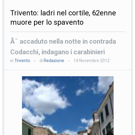
Trivento: ladri nel cortile, 62enne
muore per lo spavento
Ãˆ accaduto nella notte in contrada
Codacchi, indagano i carabinieri
in
Trivento
di
Redazione
14 Novembre 2012
—
—