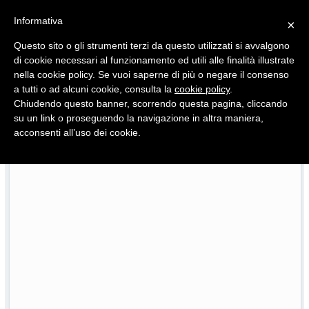
Informativa
×
Questo sito o gli strumenti terzi da questo utilizzati si avvalgono
di cookie necessari al funzionamento ed utili alle finalità illustrate
nella cookie policy. Se vuoi saperne di più o negare il consenso
Quotidiano d'informazione distribuito in Molise con
a tutti o ad alcuni cookie, consulta la
cookie policy
.
Chiudendo questo banner, scorrendo questa pagina, cliccando
su un link o proseguendo la navigazione in altra maniera,
acconsenti all’uso dei cookie.
Viadotto Anacoreta, via libera all’intervento da 15 milioni
22/07/2026