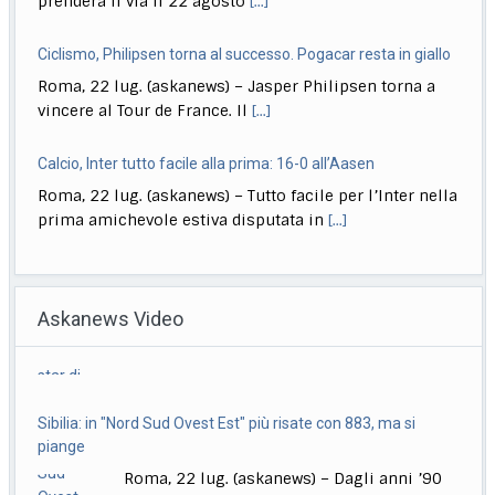
Ciclismo, Philipsen torna al successo. Pogacar resta in giallo
Roma, 22 lug. (askanews) – Jasper Philipsen torna a
vincere al Tour de France. Il
[...]
Calcio, Inter tutto facile alla prima: 16-0 all’Aasen
Roma, 22 lug. (askanews) – Tutto facile per l’Inter nella
prima amichevole estiva disputata in
[...]
Musica, "Sono Lucio": dal 18 settembre antologia di Dalla
Roma, 22 lug. (askanews) – Il 18 settembre esce "Sono
Askanews Video
Lucio" (Sony Music Italy), l’antologia
[...]
Delmastro, Giunta Camera dice no a uso chat, opposizioni
Sibilia: in "Nord Sud Ovest Est" più risate con 883, ma si
all’attacco in Parlamento
piange
Roma, 22 lug. (askanews) – Opposizioni all’attacco in
Roma, 22 lug. (askanews) – Dagli anni ’90
Parlamento per la decisione della Giunta delle
[...]
ad oggi, un successo che continua. A
[...]