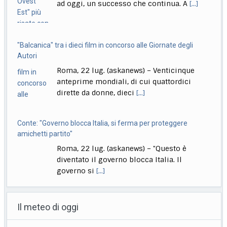
"Balcanica" tra i dieci film in concorso alle Giornate degli
Autori
Roma, 22 lug. (askanews) – Venticinque
anteprime mondiali, di cui quattordici
dirette da donne, dieci
[...]
Conte: "Governo blocca Italia, si ferma per proteggere
amichetti partito"
Roma, 22 lug. (askanews) – "Questo è
diventato il governo blocca Italia. Il
governo si
[...]
Bologna, Salvini: non dico Lepore abbia istigato ma se usi
certi toni..
Il meteo di oggi
Bologna, 22 lug. (askanews) – "Non voglio
dire che qualcuno abbia istigato alla
violenza o
[...]