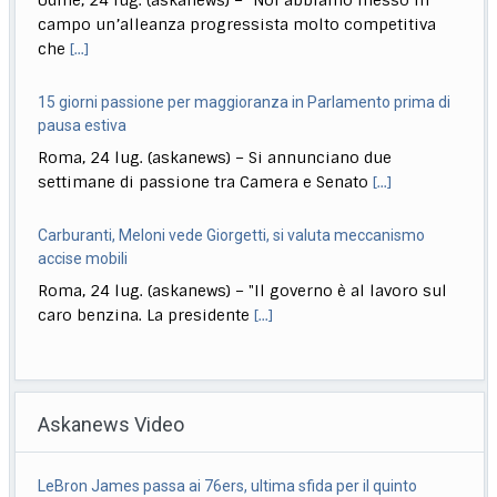
Roma, 24 lug. (askanews) – Si annunciano due
settimane di passione tra Camera e Senato
[...]
Carburanti, Meloni vede Giorgetti, si valuta meccanismo
accise mobili
Roma, 24 lug. (askanews) – "Il governo è al lavoro sul
caro benzina. La presidente
[...]
Una stella sulla Walk of fame di Hollywood per Roberto Bolle
Milano, 24 lug. (askanews) – Una stella sulla Walk of
fame di Hollywood per Roberto
[...]
Musica, Baglioni: sold out anche seconda data del 25 ottobre
a Roma
Roma, 24 lug. (askanews) – Immediatamente dopo
Askanews Video
essere stati messi in vendita, finiscono anche tutti
[...]
Fra i cosplayer del Comic-Con di San Diego, il grande evento
L. elettorale, Schlein: continueremo a fare muro
di cultura pop