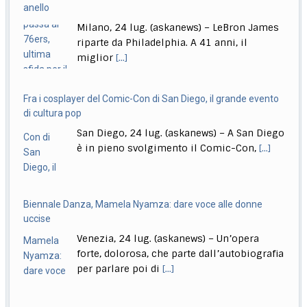
Udine, 24 lug. (askanews) – "Noi abbiamo messo in
San Diego, 24 lug. (askanews) – A San Diego
campo un’alleanza progressista molto competitiva
è in pieno svolgimento il Comic-Con,
[...]
che
[...]
Biennale Danza, Mamela Nyamza: dare voce alle donne
uccise
Venezia, 24 lug. (askanews) – Un’opera
forte, dolorosa, che parte dall’autobiografia
per parlare poi di
[...]
Venezia, a Palazzo Diedo una performance di Operator su
arte e AI
Venezia, 24 lug. (askanews) – Berggruen
Arts & Culture in occasione della Biennale
Danza ha
[...]
A Roma presentata la campagna "I Silenzi dell’RSV"