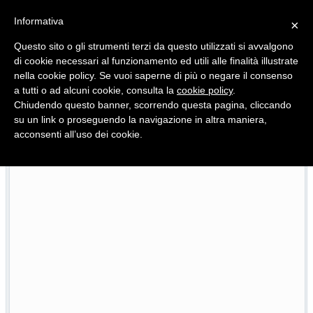
Informativa
×
Questo sito o gli strumenti terzi da questo utilizzati si avvalgono
di cookie necessari al funzionamento ed utili alle finalità illustrate
nella cookie policy. Se vuoi saperne di più o negare il consenso
Quotidiano d'informazione distribuito in Molise con
a tutti o ad alcuni cookie, consulta la
cookie policy
.
Chiudendo questo banner, scorrendo questa pagina, cliccando
su un link o proseguendo la navigazione in altra maniera,
acconsenti all’uso dei cookie.
Inquinamento, troppi ‘tavoli’ e poche azioni
24/07/2026