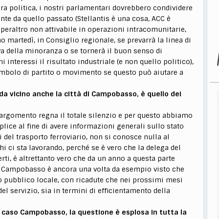
ara politica, i nostri parlamentari dovrebbero condividere
nte da quello passato (Stellantis è una cosa, ACC è
 peraltro non attivabile in operazioni intracomunitarie,
o martedì, in Consiglio regionale, se prevarrà la linea di
a della minoranza o se tornerà il buon senso di
 interessi il risultato industriale (e non quello politico),
mbolo di partito o movimento se questo può aiutare a
da vicino anche la città di Campobasso, è quello dei
ll’argomento regna il totale silenzio e per questo abbiamo
ice al fine di avere informazioni generali sullo stato
i del trasporto ferroviario, non si conosce nulla al
 ci sta lavorando, perché se è vero che la delega del
rti, è altrettanto vero che da un anno a questa parte
po, Campobasso è ancora una volta da esempio visto che
to pubblico locale, con ricadute che nei prossimi mesi
l servizio, sia in termini di efficientamento della
l caso Campobasso, la questione è esplosa in tutta la