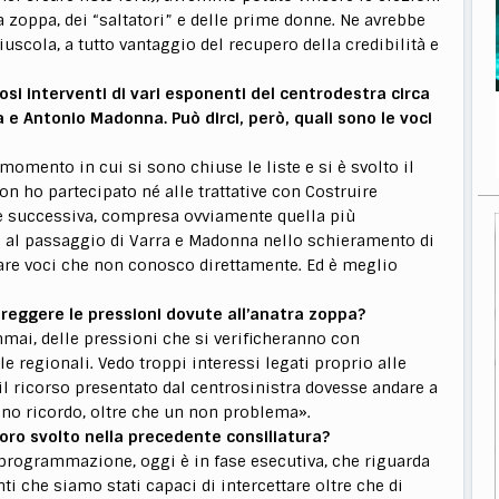
 zoppa, dei “saltatori” e delle prime donne. Ne avrebbe
uscola, a tutto vantaggio del recupero della credibilità e
osi interventi di vari esponenti del centrodestra circa
a e Antonio Madonna. Può dirci, però, quali sono le voci
 momento in cui si sono chiuse le liste e si è svolto il
on ho partecipato né alle trattative con Costruire
ase successiva, compresa ovviamente quella più
tiva al passaggio di Varra e Madonna nello schieramento di
tare voci che non conosco direttamente. Ed è meglio
eggere le pressioni dovute all’anatra zoppa?
mmai, delle pressioni che si verificheranno con
le regionali. Vedo troppi interessi legati proprio alle
il ricorso presentato dal centrosinistra dovesse andare a
ano ricordo, oltre che un non problema».
avoro svolto nella precedente consiliatura?
i programmazione, oggi è in fase esecutiva, che riguarda
i che siamo stati capaci di intercettare oltre che di