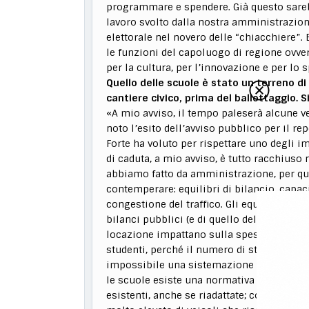
programmare e spendere. Già questo sarebb
lavoro svolto dalla nostra amministrazio
elettorale nel novero delle “chiacchiere”. 
le funzioni del capoluogo di regione ovver
per la cultura, per l’innovazione e per lo s
Quello delle scuole è stato un terreno d
cantiere civico, prima del ballottaggio. 
«A mio avviso, il tempo paleserà alcune ve
noto l’esito dell’avviso pubblico per il re
Forte ha voluto per rispettare uno degli im
di caduta, a mio avviso, è tutto racchiuso 
abbiamo fatto da amministrazione, per quan
contemperare: equilibri di bilancio, capacit
congestione del traffico. Gli equilibri di 
bilanci pubblici (e di quello del Comune 
locazione impattano sulla spesa corrente, 
studenti, perché il numero di studenti coi
impossibile una sistemazione nel centro ci
le scuole esiste una normativa assai strin
esistenti, anche se riadattate; congestion