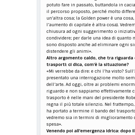
potuto fare in passato, buttandola in caci
il percorso proposto, perché molto differe
un’altra cosa; la Golden power è una cosa,
l’aumento di capitale è altra cosa). Vedrem
chiusura ad ogni suggerimento o iniziativ
condividere; per darle una idea di quanto mi
sono disposto anche ad eliminare ogni si
distendere gli animi».
Altro argomento caldo, che tra riguarda 
trasporti: ci dica, com’è la situazione?
«Mi verrebbe da dire: e chi l’ha visto? Su
presentato una interrogazione molto sempl
dell’arte. Ad oggi, oltre ai problemi enorm
riguardo e non sappiamo effettivamente chi
trasporto è nelle mani del presidente Robe
regna il più totale silenzio. Nel frattem
ha portato a termine il bando del traspor
vedremo sia in termini di miglioramento de
spesa».
Venendo poi all’emergenza idrica: dopo i