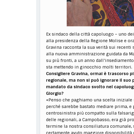
Ex sindaco della città capoluogo – uno dei 
alla presidenza della Regione Molise e or
Gravina racconta la sua verità sui recenti
alla nuova amministrazione guidata da Mar
su più fronti, a un anno dall’insediamento. 
sta mettendo in ginocchio molti territori.
Consigliere Gravina, ormai è trascorso p
regionale, ma non si può ignorare il suo 
mandato da sindaco svolto nel capoluogo
Giorgio?
«Penso che paghiamo una scelta iniziale m
perché sarebbe bastato mediare prima, e pr
centrosinistra più compatto sulla falsariga
delle regionali, a Campobasso, era già pro
termine la nostra consiliatura comunale, s
certamente avuto maggiore disponibilità ne