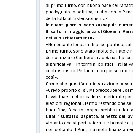
al primo turno, con buona pace dell’anatra
guadagnato la politica, quella con la P mai
della lotta all’astensionismo».
In questi giorni si sono susseguiti numer
il ‘salto’ in maggioranza di Giovanni Varr
nel suo schieramento?
«Nonostante lei parli di peso politico, dal
primo turno, sono stato molto defilato e n
democrazia (e Cantiere civico), né alla f
significativa – in termini politici – rela
centrosinistra. Pertanto, non posso ripor
così».
Crede che quest’amministrazione possa r
«Credo proprio di sì. Mi preoccuperei, se
l’avvicinarsi della scadenza elettorale per 
elezioni regionali, fermo restando che se 
buon fine, l’anatra zoppa sarebbe un lont
Quali risultati si aspetta, al netto del l
«Intanto che si porti a termine la mole d
non soltanto il Pnrr, ma molti finanziament