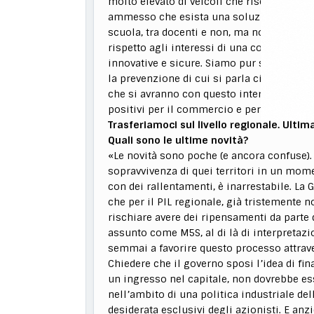
molto elevato di veicoli che rischierebbe 
ammesso che esista una soluzione). Si com
scuola, tra docenti e non, ma non possiam
rispetto agli interessi di una collettività 
innovative e sicure. Siamo pur sempre in 
la prevenzione di cui si parla ciclicament
che si avranno con questo intervento, con
positivi per il commercio e per la vivibilit
Trasferiamoci sul livello regionale. Ulti
Quali sono le ultime novità?
«Le novità sono poche (e ancora confuse). 
sopravvivenza di quei territori in un mome
con dei rallentamenti, è inarrestabile. La 
che per il PIL regionale, già tristemente 
rischiare avere dei ripensamenti da parte d
assunto come M5S, al di là di interpreta
semmai a favorire questo processo attraver
Chiedere che il governo sposi l’idea di fi
un ingresso nel capitale, non dovrebbe es
nell’ambito di una politica industriale del
desiderata esclusivi degli azionisti. E anz