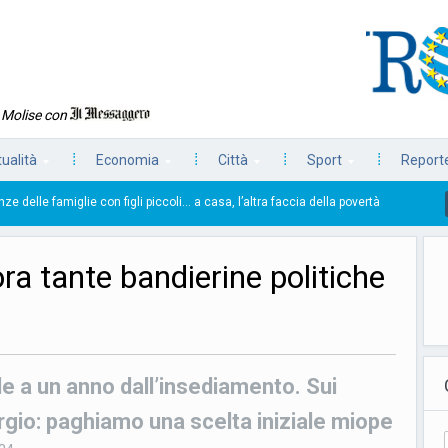
n Molise con
tualità
Economia
Città
Sport
Reporte
n figli piccoli… a casa, l’altra faccia della povertà
T
23/07/2026
ra tante bandierine politiche
lle a un anno dall’insediamento. Sui
rgio: paghiamo una scelta iniziale miope