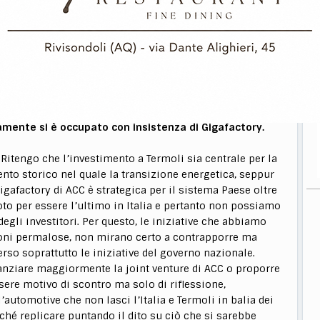
di congestionare una parte del centro cittadino (sempre
prende bene il disagio per famiglie e lavoratori della
o continuare ad anteporre gli interessi di una parte
futura, che dovrà poter godere di strutture nuove,
un contesto territoriale e geologico altamente sismico e
e deve essere una priorità, senza contare che i parcheggi
sentiranno di organizzare una nuova mobilità, con effetti
à del centro città».
mamente si è occupato con insistenza di Gigafactory.
Ritengo che l’investimento a Termoli sia centrale per la
nto storico nel quale la transizione energetica, seppur
Gigafactory di ACC è strategica per il sistema Paese oltre
noto per essere l’ultimo in Italia e pertanto non possiamo
egli investitori. Per questo, le iniziative che abbiamo
zioni permalose, non mirano certo a contrapporre ma
so soprattutto le iniziative del governo nazionale.
nanziare maggiormente la joint venture di ACC o proporre
sere motivo di scontro ma solo di riflessione,
l’automotive che non lasci l’Italia e Termoli in balia dei
iché replicare puntando il dito su ciò che si sarebbe