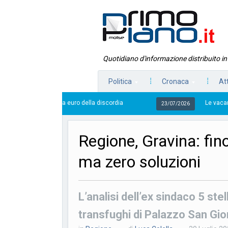
Quotidiano d'informazione distribuito i
Politica
Cronaca
At
 2mila euro della discordia
Le vacanze delle famiglie co
23/07/2026
Regione, Gravina: fino
ma zero soluzioni
L’analisi dell’ex sindaco 5 ste
transfughi di Palazzo San Gio