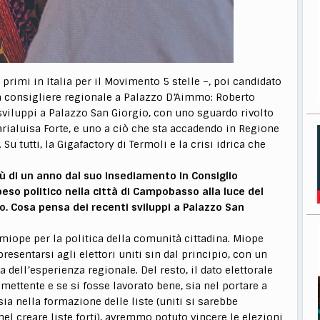
primi in Italia per il Movimento 5 stelle –, poi candidato
a consigliere regionale a Palazzo D’Aimmo: Roberto
 sviluppi a Palazzo San Giorgio, con uno sguardo rivolto
ialuisa Forte, e uno a ciò che sta accadendo in Regione
Su tutti, la Gigafactory di Termoli e la crisi idrica che
iù di un anno dal suo insediamento in Consiglio
peso politico nella città di Campobasso alla luce del
. Cosa pensa dei recenti sviluppi a Palazzo San
iope per la politica della comunità cittadina. Miope
esentarsi agli elettori uniti sin dal principio, con un
 dell’esperienza regionale. Del resto, il dato elettorale
mettente e se si fosse lavorato bene, sia nel portare a
ia nella formazione delle liste (uniti si sarebbe
l creare liste forti), avremmo potuto vincere le elezioni