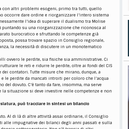
con altri problemi esogeni, primo tra tutti, quello
o occorre dare ordine e riorganizzare l’intero sistema
messamente l’idea di superare il dualismo tra Molise
ti) puntando su una riorganizzazione che riconosca al
parato burocratico e sfruttando le competenze già
roposta, possa trovare spazio in Consiglio regionale,
anza, la necessità di discutere in un monotematico
olli ovvero le perdite, sia fisiche sia amministrative. Ci
tturare le reti e ridurre le perdite, oltre ai fondi del CIS
ne dei contatori. Tutte misure che mirano, dunque, a
e e le perdite da mancati introiti per coloro che l’acqua
 del dovuto. C’è tanto da fare, insomma, ma serve
e la situazione si deve investire nelle competenze e non
islatura, può tracciare in sintesi un bilancio
. Al di là di altre attività assai ordinarie, il Consiglio
i alle impugnative dei bilanci degli anni passati e sulla
doppio sottosegretario. Non c’è traccia di altri