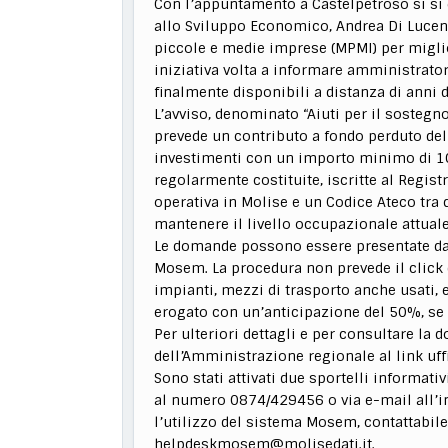
Con l’appuntamento a Castelpetroso si si 
allo Sviluppo Economico, Andrea Di Lucente
piccole e medie imprese (MPMI) per miglior
iniziativa volta a informare amministrator
finalmente disponibili a distanza di anni 
L’avviso, denominato “Aiuti per il sostegn
prevede un contributo a fondo perduto de
investimenti con un importo minimo di 1
regolarmente costituite, iscritte al Regis
operativa in Molise e un Codice Ateco tra 
mantenere il livello occupazionale attuale
Le domande possono essere presentate dal
Mosem. La procedura non prevede il click d
impianti, mezzi di trasporto anche usati, e
erogato con un’anticipazione del 50%, se 
Per ulteriori dettagli e per consultare la d
dell’Amministrazione regionale al link uffi
Sono stati attivati due sportelli informati
al numero 0874/429456 o via e-mail all’in
l’utilizzo del sistema Mosem, contattabil
helpdeskmosem@molisedati.it.