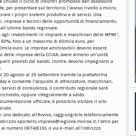
è chiuso il ciclo di incontri promosso dall’assessore
, per presentare sul territorio l’avviso rivolto a micro,
are i propri sistemi produttivi e di servizi. Una
i, imprese e tecnici delle opportunità di finanziamento,
dall’ultimo bando regionale.
o agli investimenti in impianti e macchinari delle MPMI”,
l 60%, fino a un massimo di 60mila euro, per
0mila euro. Le imprese ammissibili devono essere
tro delle imprese della CCIAA, avere almeno un’unità
quelli previsti dal bando. Inoltre, devono impegnarsi a
.
 20 agosto al 20 settembre tramite la piattaforma
ay e consente l’acquisto di attrezzature, macchinari,
 servizi di consulenza. Il contributo regionale sarà
richiesto, oppure integralmente a saldo.
ocumentazione ufficiale, è possibile visitare il sito
ciale.
vi: uno dedicato all’Avviso, raggiungibile telefonicamente
dirizzo sportello.imprese@regione.molise.it; l’altro per
e al numero 0874/6191 o via e-mail all’indirizzo