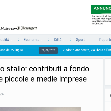
n Molise con
tualità
Economia
Città
Sport
Reporte
io
Viadotto Anacoreta, via libera all’intervento da 15 
22/07/2026
o stallo: contributi a fondo
e piccole e medie imprese
024