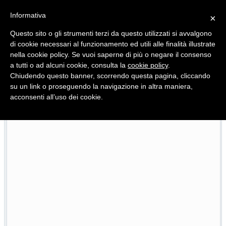
Informativa
×
Questo sito o gli strumenti terzi da questo utilizzati si avvalgono
di cookie necessari al funzionamento ed utili alle finalità illustrate
nella cookie policy. Se vuoi saperne di più o negare il consenso
Quotidiano d'informazione distribuito in Molise con
a tutti o ad alcuni cookie, consulta la
cookie policy
.
Chiudendo questo banner, scorrendo questa pagina, cliccando
su un link o proseguendo la navigazione in altra maniera,
acconsenti all’uso dei cookie.
Le vacanze delle famiglie con figli piccoli… a casa, l’altra 
23/07/2026