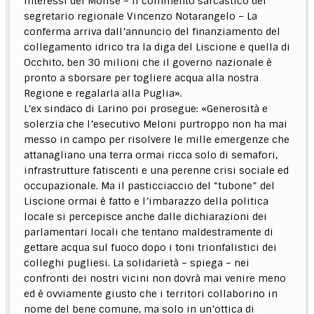
interessi del Molise – il commento sarcastico del
segretario regionale Vincenzo Notarangelo – La
conferma arriva dall’annuncio del finanziamento del
collegamento idrico tra la diga del Liscione e quella di
Occhito, ben 30 milioni che il governo nazionale è
pronto a sborsare per togliere acqua alla nostra
Regione e regalarla alla Puglia».
L’ex sindaco di Larino poi prosegue: «Generosità e
solerzia che l’esecutivo Meloni purtroppo non ha mai
messo in campo per risolvere le mille emergenze che
attanagliano una terra ormai ricca solo di semafori,
infrastrutture fatiscenti e una perenne crisi sociale ed
occupazionale. Ma il pasticciaccio del “tubone” del
Liscione ormai è fatto e l’imbarazzo della politica
locale si percepisce anche dalle dichiarazioni dei
parlamentari locali che tentano maldestramente di
gettare acqua sul fuoco dopo i toni trionfalistici dei
colleghi pugliesi. La solidarietà – spiega – nei
confronti dei nostri vicini non dovrà mai venire meno
ed è ovviamente giusto che i territori collaborino in
nome del bene comune, ma solo in un’ottica di