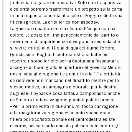
pretendiamo garanzie operative. Solo con trasparenza
e celerità potremo trasformare un progetto sulla carta
in una risposta concreta alla sete di Foggia e della sua
filiera agricola. La crisi idrica non aspetta».
La guerra, o quantomeno la sfida, dell’acqua non ha
colore. Le posizioni, indipendentemente dal partito o
movimento di appartenenza divergono a seconda che
si vivi (e militi) al di là o al di qua del fiume Fortore.
Quindi, se in Puglia il centrosinistra si batte per
reperire risorse idriche per la Capitanata “assetata” e
accoglie di buon grado le aperture del governo Meloni
(ma si vota alle regionali e puntini sulle “i” e criticità
da risolvere non mancano nel dibattito mentre per lo
stesso motivo, la campagna elettorale, per la destra
pugliese il bypass è cosa fatta), a Campobasso anche
da Sinistra Italiana vengono piantati paletti precisi.
«Per la prima volta in due anni, mi tocca dar ragione
alla maggioranza regionale: la tanto sbandierata
filiera politico/istituzionale del centrodestra esiste
eccome, peccato solo che sia palesemente contro gli