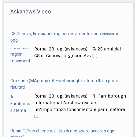
impatto
Askanews Video
Roma, 23 lug. (askanews) – Gli attacchi del miliziani
yemeniti islamisti Houthi contro navi dell’Arabia
[...]
G8 Genova, Fratoianni: ragioni movimento sono vivissime
Bce svela le 10 proposte finaliste per le nuove banconote in
oggi
euro
Roma, 23 lug. (askanews) – "A 25 anni dal
Roma, 23 lug. (askanews) – La Banca centrale europea
G8 di Genova, oggi con Avs
[...]
ha presentato i disegni finalisti del
[...]
Graziano (MAgroup): A Farnborough sistema Italia porta
risultati
Roma, 23 lug. (askanews) – "Il Farnborough
International Airshow riveste
un’importanza fondamentale per il settore
[...]
Rubio: "L’Iran chiede agli Usa di negoziare accordo ogni
giorno"