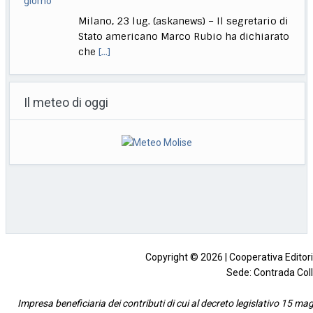
Milano, 23 lug. (askanews) – Il segretario di
Stato americano Marco Rubio ha dichiarato
che
[...]
Aerospazio, Mona (Secondo Mona): consolidati su mercato
globale
Il meteo di oggi
Londra, 23 lug. (askanews) – "Siamo
orgogliosi di essere presenti quest’anno al
Farnborough International Airshow
[...]
ADR inaugura Open, il nuovo centro direzionale a Fiumicino
Fiumicino, 23 lug. (askanews) – Alla
presenza del sindaco di Fiumicino, Mario
Baccini, Aeroporti di
[...]
Copyright © 2026 | Cooperativa Editorial
Sede: Contrada Coll