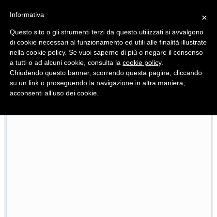
Informativa
×
Questo sito o gli strumenti terzi da questo utilizzati si avvalgono
di cookie necessari al funzionamento ed utili alle finalità illustrate
nella cookie policy. Se vuoi saperne di più o negare il consenso
Quotidiano d'informazione distribuito in Molise con
a tutti o ad alcuni cookie, consulta la
cookie policy
.
Chiudendo questo banner, scorrendo questa pagina, cliccando
su un link o proseguendo la navigazione in altra maniera,
acconsenti all’uso dei cookie.
L’edizione completa di Primo Piano Molise dell’8 agosto
08/08/2026