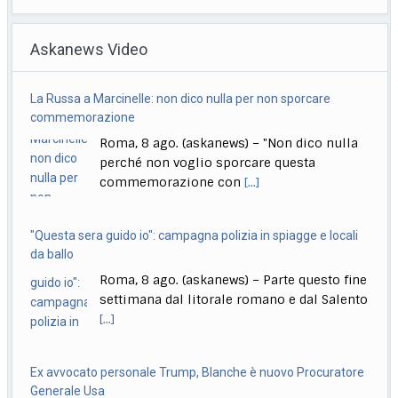
Tuffi Europei, Elisa Cosetti argento nel ‘volo’ dalla
piattaforma
Askanews Video
Roma, 8 ago. (askanews) – Quattro anni dopo il bronzo
agli Europei di Roma 2022,
[...]
"Questa sera guido io": campagna polizia in spiagge e locali
Zelensky: Stiamo lavorando su nostra balistica anche con
da ballo
Leonardo
Roma, 8 ago. (askanews) – Parte questo fine
Milano, 8 ago. (askanews) – "Stiamo lavorando con
settimana dal litorale romano e dal Salento
tutti questi paesi, con l’Italia, con l’azienda
[...]
[...]
Ex avvocato personale Trump, Blanche è nuovo Procuratore
Generale Usa
Roma, 8 ago. (askanews) – Il Senato
americano ha approvato, con un voto
serrato di
[...]
A Gaza si cerca di sfuggire dal caldo delle tendopoli andando
al mare