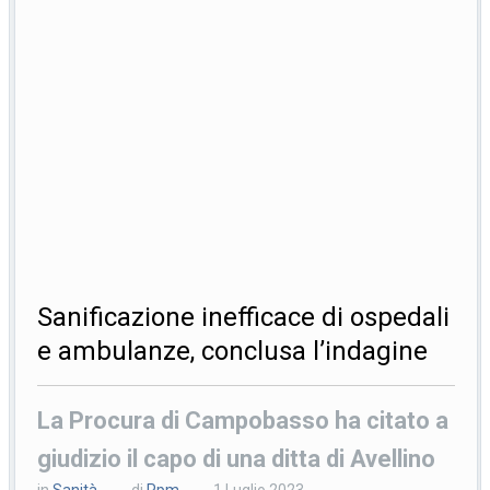
Sanificazione inefficace di ospedali
e ambulanze, conclusa l’indagine
La Procura di Campobasso ha citato a
giudizio il capo di una ditta di Avellino
in
Sanità
di
Ppm
1 Luglio 2023