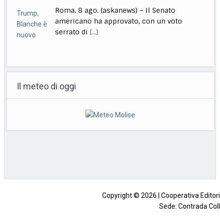
Gaza City, 8 ago. (askanews) – Gli sfollati
palestinesi vanno sulla spiaggia di Gaza
City
[...]
Bulgaria: drone proveniente da Romania esploso in nostro
spazio aereo
Il meteo di oggi
Roma, 8 ago. (askanews) – Il primo
ministro bulgaro Rumen Radev in
conferenza stampa ha
[...]
La Russa a Marcinelle: non dico nulla per non sporcare
commemorazione
Roma, 8 ago. (askanews) – "Non dico nulla
perché non voglio sporcare questa
commemorazione con
[...]
Copyright © 2026 | Cooperativa Editorial
Sede: Contrada Coll