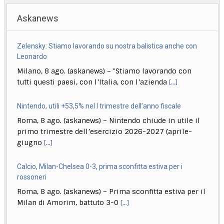
Askanews
Nintendo, utili +53,5% nel I trimestre dell’anno fiscale
Roma, 8 ago. (askanews) – Nintendo chiude in utile il
primo trimestre dell’esercizio 2026-2027 (aprile-
giugno
[...]
Calcio, Milan-Chelsea 0-3, prima sconfitta estiva per i
rossoneri
Roma, 8 ago. (askanews) – Prima sconfitta estiva per il
Milan di Amorim, battuto 3-0
[...]
Presentato a Locarno film Totorici "Ketticé", Bellucci ospite
speciale
Roma, 8 ago. (askanews) – Presentato oggi in
anteprima al 79esimo Locarno Film Festival in
[...]