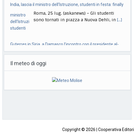
Sharaa
Damasco, 25 lug. (askanews) – Il Segretario
generale dell’Onu, Antonio Guterres, è stato
ricevuto dal
[...]
Aerospazio, Pmi e ricerca, così la Campania compete nel
mondo
Il meteo di oggi
Londra, 25 lug. (askanews) – "Il networking
riveste un’importanza fondamentale
perché, come Distretto, rappresentiamo
non
[...]
Gli Houthi rivendicano attacchi contro impianti sauditi su Mar
Rosso
Roma, 25 lug. (askanews) – Il portavoce
militare del gruppo yemenita Houthi, Yahya
Saree, ha
[...]
Copyright © 2026 | Cooperativa Editorial
Sede: Contrada Coll