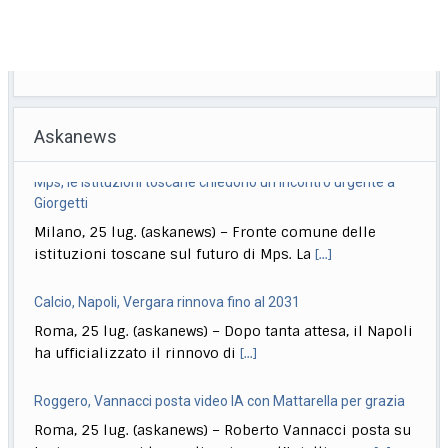
Askanews
Calcio, Napoli, Vergara rinnova fino al 2031
Roma, 25 lug. (askanews) – Dopo tanta attesa, il Napoli
ha ufficializzato il rinnovo di
[...]
Roggero, Vannacci posta video IA con Mattarella per grazia
Roma, 25 lug. (askanews) – Roberto Vannacci posta su
Instagram un video realizzato con l’Intelligenza
[...]
Formula1, Norris il più veloce nelle FP3 in Ungheria
Roma, 25 lug. (askanews) – È la McLaren di Lando
Norris a chiudere davanti a
[...]