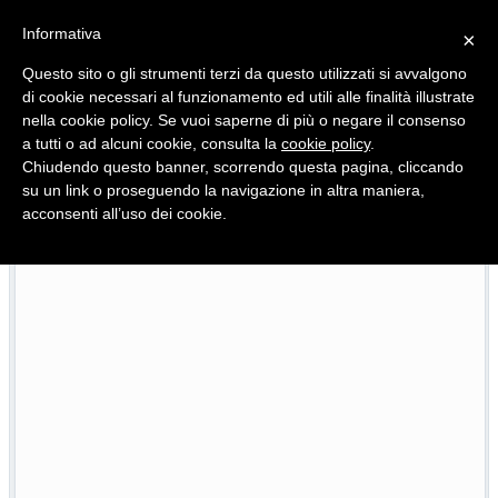
Informativa
×
Questo sito o gli strumenti terzi da questo utilizzati si avvalgono
di cookie necessari al funzionamento ed utili alle finalità illustrate
nella cookie policy. Se vuoi saperne di più o negare il consenso
Quotidiano d'informazione distribuito in Molise con
a tutti o ad alcuni cookie, consulta la
cookie policy
.
Chiudendo questo banner, scorrendo questa pagina, cliccando
su un link o proseguendo la navigazione in altra maniera,
acconsenti all’uso dei cookie.
tta ancora il Molise
60 anni di Pooh, sold out ed emo
25/07/2026