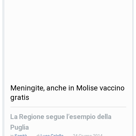
Meningite, anche in Molise vaccino
gratis
La Regione segue l’esempio della
Puglia
in
Sanità
di
Luca Colella
24 Giugno 2014