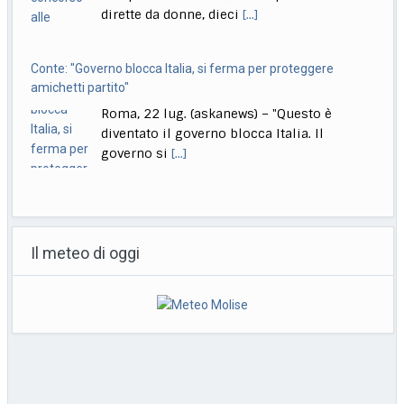
dirette da donne, dieci
[...]
Conte: "Governo blocca Italia, si ferma per proteggere
amichetti partito"
Roma, 22 lug. (askanews) – "Questo è
diventato il governo blocca Italia. Il
governo si
[...]
Bologna, Salvini: non dico Lepore abbia istigato ma se usi
certi toni..
Il meteo di oggi
Bologna, 22 lug. (askanews) – "Non voglio
dire che qualcuno abbia istigato alla
violenza o
[...]
Muore a 18 anni l’attrice Kaylee Hottle, star di "Godzilla vs
Kong"
Milano, 22 lug. (askanews) – Kaylee Hottle,