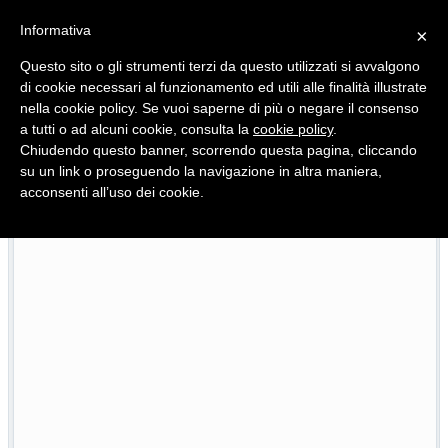
Informativa
×
Questo sito o gli strumenti terzi da questo utilizzati si avvalgono
di cookie necessari al funzionamento ed utili alle finalità illustrate
nella cookie policy. Se vuoi saperne di più o negare il consenso
Quotidiano d'informazione distribuito in Molise con
a tutti o ad alcuni cookie, consulta la
cookie policy
.
Chiudendo questo banner, scorrendo questa pagina, cliccando
su un link o proseguendo la navigazione in altra maniera,
acconsenti all’uso dei cookie.
Viadotto Anacoreta, via libera all’intervento da 15 milioni
/07/2026