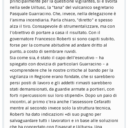
principalmente per la questione vigilantes, si è svolta
nella sede Uiltusc, la “tana” del vulcanico segretario
Pasquale Guarracino. Che, invece, nella delegazione è
l’anima incendiaria. Parla chiaro, “diretto” e spesso
alza il tiro. Consapevole di strumentalizzare, ma con
l’obiettivo di portare a casa il risultato. Con il
governatore Francesco Roberti si sono capiti subito,
forse per la comune abitudine ad andare dritto al
punto, a costo di sembrare ruvidi.
Sia come sia, è stato il capo dell’esecutivo – ha
spiegato con dovizia di particolari Guarracino – a
«comprendere che le nostre critiche al bando per la
vigilanza in Regione erano fondate, che si sarebbero
persi posti di lavoro e gli addetti rimasti sarebbero
stati demansionati, da guardie armate a portieri, con
forti ripercussioni sui loro stipendi». Dopo un paio di
incontri, al primo c’era anche l’assessore Cefaratti
mentre al secondo invece solo la struttura tecnica,
Roberti ha dato indicazioni «di suo pugno per
salvaguardare tutti i lavoratori e in base alle soluzioni
che ha concertato con Fisascat e Uiltucs». Una