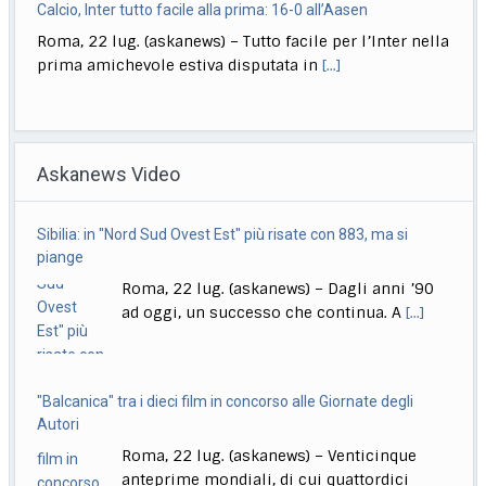
Calcio, Inter tutto facile alla prima: 16-0 all’Aasen
Roma, 22 lug. (askanews) – Tutto facile per l’Inter nella
prima amichevole estiva disputata in
[...]
Musica, "Sono Lucio": dal 18 settembre antologia di Dalla
Roma, 22 lug. (askanews) – Il 18 settembre esce "Sono
Askanews Video
Lucio" (Sony Music Italy), l’antologia
[...]
Delmastro, Giunta Camera dice no a uso chat, opposizioni
Sibilia: in "Nord Sud Ovest Est" più risate con 883, ma si
all’attacco in Parlamento
piange
Roma, 22 lug. (askanews) – Opposizioni all’attacco in
Roma, 22 lug. (askanews) – Dagli anni ’90
Parlamento per la decisione della Giunta delle
[...]
ad oggi, un successo che continua. A
[...]
"Balcanica" tra i dieci film in concorso alle Giornate degli
Autori
Roma, 22 lug. (askanews) – Venticinque
anteprime mondiali, di cui quattordici