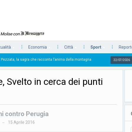
n Molise con
tualità
Economia
Città
Sport
Reporte
che racconta l’anima della montagna
Gentile: «Abbiam
22/07/2026
, Svelto in cerca dei punti
ini contro Perugia
15 Aprile 2016
—