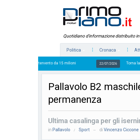
Quotidiano d'informazione distribuito i
Politica
Cronaca
At
’intervento da 15 milioni
Torna la Pezzata, la sagra 
22/07/2026
Pallavolo B2 maschile
permanenza
Ultima casalinga per gli isern
in
Pallavolo
Sport
di
Vincenzo Ciccone
/
—