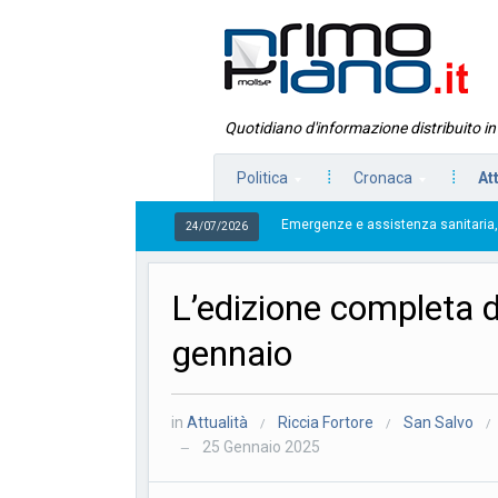
Quotidiano d'informazione distribuito i
Politica
Cronaca
At
Emergenze e assistenza sanitaria, Cuzzone referente
L’edizione completa 
gennaio
in
Attualità
Riccia Fortore
San Salvo
/
/
/
25 Gennaio 2025
—