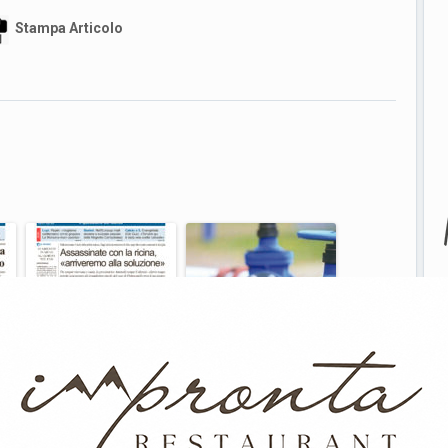
Stampa Articolo
L’edizione completa di
Reti idriche “colabrodo”:
Primo Piano Molise del 17
Molise sul podio (è
luglio
terzo), Campob...