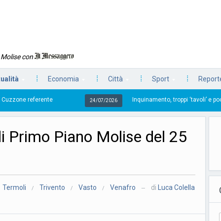
n Molise con
tualità
Economia
Città
Sport
Reporte
Inquinamento, troppi ‘tavoli’ e poche azioni
24/07/2026
di Primo Piano Molise del 25
Termoli
Trivento
Vasto
Venafro
di
Luca Colella
/
/
/
—